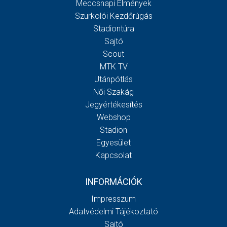
Meccsnapi Élmények
Szurkolói Kezdőrúgás
Stadiontúra
Sajtó
Scout
MTK TV
Utánpótlás
Női Szakág
Jegyértékesítés
Webshop
Stadion
Egyesület
Kapcsolat
INFORMÁCIÓK
Impresszum
Adatvédelmi Tájékoztató
Sajtó