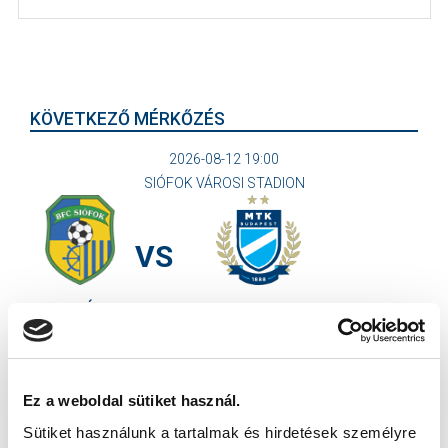
KÖVETKEZŐ MÉRKŐZÉS
2026-08-12 19:00
SIÓFOK VÁROSI STADION
VS
BFC SIÓFOK
MTK BUDAPEST II
MTK BUDAPEST HÍRLEVÉL
Ne maradjon le egy eseményről sem! Iratkozzon fel ingyenes
Ez a weboldal sütiket használ.
hírlevelünkre:
Sütiket használunk a tartalmak és hirdetések személyre