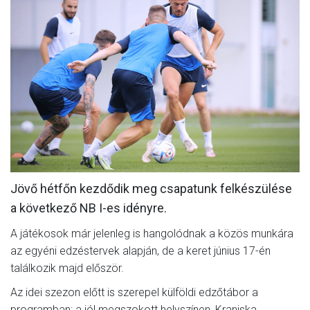
MÉRKŐZÉSEK
KLUB
GALÉRIA
SZURKOLÓI ÉLMÉNYEK
AKKREDITÁCIÓ
Jövő hétfőn kezdődik meg csapatunk felkészülése
a következő NB I-es idényre.
A játékosok már jelenleg is hangolódnak a közös munkára
az egyéni edzéstervek alapján, de a keret június 17-én
találkozik majd először.
Az idei szezon előtt is szerepel külföldi edzőtábor a
programban: a jól megszokott helyszínen, Kranjska