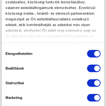
szabásához, közösségi funkciók biztosításához,
valamint weboldalforgalmunk elemzéséhez. Ezenkívül
közösségi média-, hirdető- és elemező partnereinkkel
megosztjuk az Ön weboldalhasználatra vonatkozó
adatait, akik kombinálhatják az adatokat más olyan
Elfogadom az
Adatvédelmi tájékoztatót
!
adatokkal, amelyeket Ön adott meg számukra vagy az
Ön által használt más szolgáltatásokból gyűjtöttek. A
FELIRATKOZOM
weboldalon való böngészés folytatásával Ön hozzájárul a
sütik használatához.
Hozzájárulás
Elengedhetetlen
kiválasztása
SZPONZOROK
Beállítások
Statisztikai
Marketing