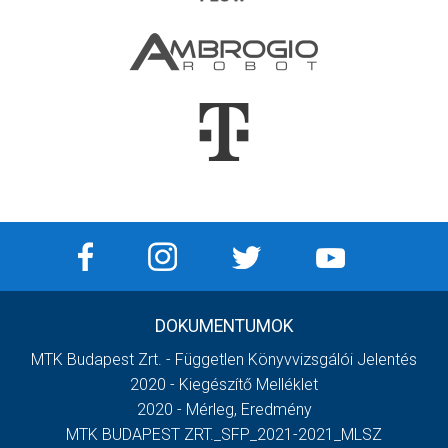
DOKUMENTUMOK
MTK Budapest Zrt. - Független Könyvvizsgálói Jelentés
2020 - Kiegészítő Melléklet
2020 - Mérleg, Eredmény
MTK BUDAPEST ZRT._SFP_2021-2021_MLSZ