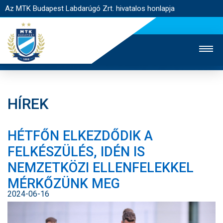
Az MTK Budapest Labdarúgó Zrt. hivatalos honlapja
HÍREK
MTK TV
UTÁNPÓTLÁS
NŐI SZAKÁG
HÉTFŐN ELKEZDŐDIK A
JEGYÉRTÉKESÍTÉS
WEBSHOP
STADION
FELKÉSZÜLÉS, IDÉN IS
EGYESÜLET
KAPCSOLAT
NEMZETKÖZI ELLENFELEKKEL
MÉRKŐZÜNK MEG
NYITÓLAP
2024-06-16
HÍREK
CSAPATOK