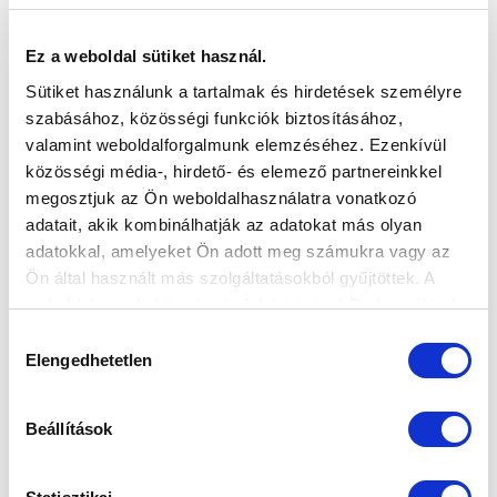
Ez a weboldal sütiket használ.
Sütiket használunk a tartalmak és hirdetések személyre
CSEKE: „VÉGIG DOMINÁLTUNK ÉS AZ
szabásához, közösségi funkciók biztosításához,
UTOLSÓ PERCIG KÜZDÖTTÜNK” (VIDEÓ)
valamint weboldalforgalmunk elemzéséhez. Ezenkívül
2020-02-10 11:49:49
közösségi média-, hirdető- és elemező partnereinkkel
Cseke Benjámin nyilatkozott a Soroksár elleni sikerrel
megosztjuk az Ön weboldalhasználatra vonatkozó
kapcsolatban.
adatait, akik kombinálhatják az adatokat más olyan
adatokkal, amelyeket Ön adott meg számukra vagy az
Ön által használt más szolgáltatásokból gyűjtöttek. A
weboldalon való böngészés folytatásával Ön hozzájárul a
sütik használatához.
Hozzájárulás
Elengedhetetlen
kiválasztása
Beállítások