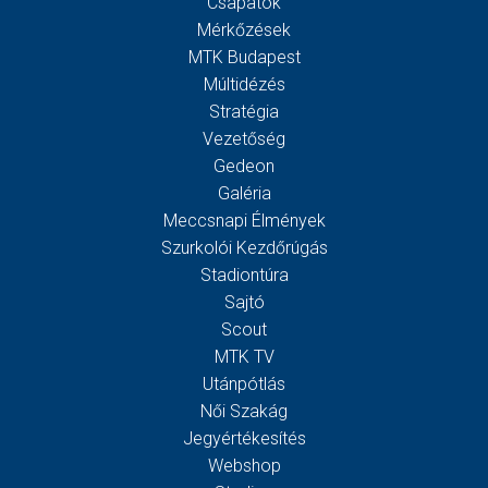
Csapatok
Mérkőzések
MTK Budapest
Múltidézés
Stratégia
Vezetőség
Gedeon
Galéria
Meccsnapi Élmények
Szurkolói Kezdőrúgás
Stadiontúra
Sajtó
Scout
MTK TV
Utánpótlás
Női Szakág
Jegyértékesítés
Webshop