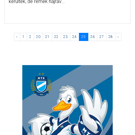
kerültek, de remek hajráv...
‹
1
2
20
21
22
23
24
25
26
27
28
›