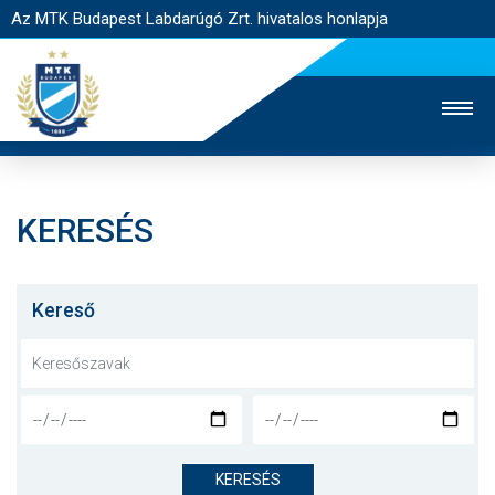
Az MTK Budapest Labdarúgó Zrt. hivatalos honlapja
KERESÉS
MTK TV
UTÁNPÓTLÁS
NŐI SZAKÁG
JEGYÉRTÉKESÍTÉS
WEBSHOP
STADION
Kereső
EGYESÜLET
KAPCSOLAT
NYITÓLAP
HÍREK
KERESÉS
CSAPATOK