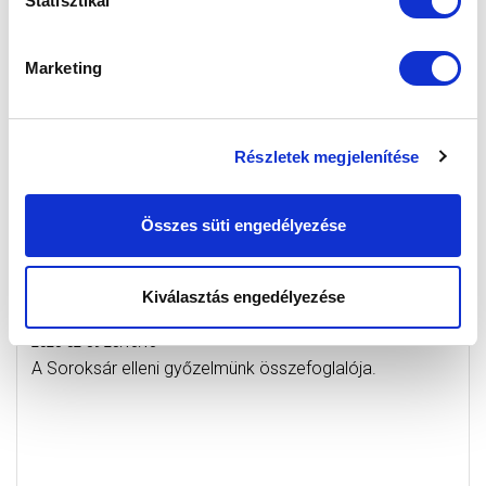
Statisztikai
Marketing
Részletek megjelenítése
Összes süti engedélyezése
SOROKSÁR SC - MTK BUDAPEST 3-4 (2-1)
Kiválasztás engedélyezése
ÖSSZEFOGLALÓ (VIDEÓ)
2020-02-09 20:16:16
A Soroksár elleni győzelmünk összefoglalója.