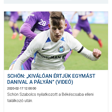
MÉRKŐZÉSEK
KLUB
GALÉRIA
SZURKOLÓI ÉLMÉNYEK
AKKREDITÁCIÓ
SCHÖN: „KIVÁLÓAN ÉRTJÜK EGYMÁST
DANIVAL A PÁLYÁN” (VIDEÓ)
2020-02-17 12:00:00
Schön Szabolcs nyilatkozott a Békéscsaba elleni
találkozó után.