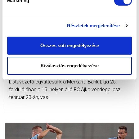
Marketing
Részletek megjelenítése
Összes süti engedélyezése
BEMUTATJUK VASÁRNAPI
ELLENFELÜNKET: AMIT AZ FC AJKA
CSAPATÁRÓL TUDNI KELL
Kiválasztás engedélyezése
2020-02-23 09:14:00
Listavezető együttesünk a Merkantil Bank Liga 25.
fordulójában a 15. helyen álló FC Ajka vendége lesz
február 23-án, vas...