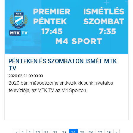
PÉNTEKEN ÉS SZOMBATON ISMÉT MTK
TV
2020-02-21 09:00:00
2020-ban másodszor jelentkezik klubunk hivatalos
televíziója, az MTK TV az M4 Sporton.
‹
1
2
20
21
22
23
24
25
26
27
28
›