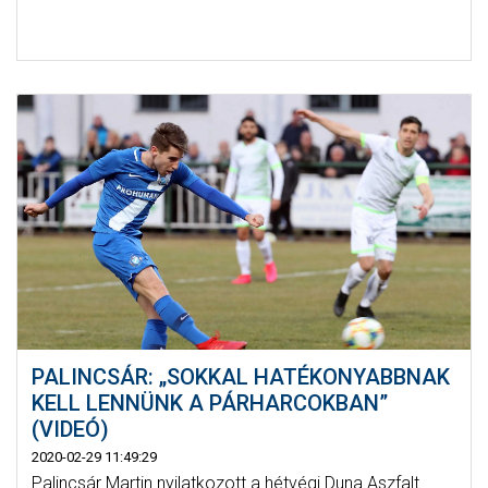
PALINCSÁR: „SOKKAL HATÉKONYABBNAK
KELL LENNÜNK A PÁRHARCOKBAN”
(VIDEÓ)
2020-02-29 11:49:29
Palincsár Martin nyilatkozott a hétvégi Duna Aszfalt