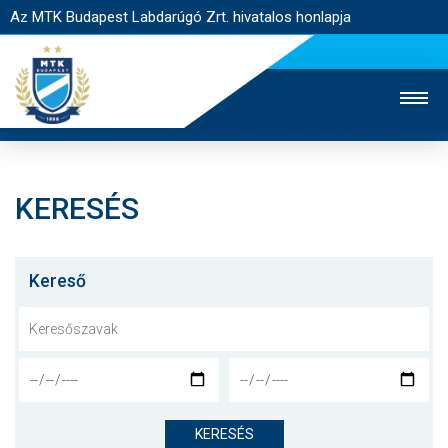
Az MTK Budapest Labdarúgó Zrt. hivatalos honlapja
KERESÉS
MTK TV
UTÁNPÓTLÁS
NŐI SZAKÁG
JEGYÉRTÉKESÍTÉS
WEBSHOP
STADION
Kereső
EGYESÜLET
KAPCSOLAT
NYITÓLAP
HÍREK
KERESÉS
CSAPATOK