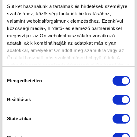
Sütiket használunk a tartalmak és hirdetések személyre
szabásához, közösségi funkciók biztosításához,
valamint weboldalforgalmunk elemzéséhez. Ezenkívül
közösségi média-, hirdető- és elemező partnereinkkel
megosztjuk az Ön weboldalhasználatra vonatkozó
NEM ÉLTÜNK A LEHETŐSÉGEINKKEL,
adatait, akik kombinálhatják az adatokat más olyan
KIKAPTUNK AJKÁN
adatokkal, amelyeket Ön adott meg számukra vagy az
2020-02-23 18:42:49
Ön által használt más szolgáltatásokból gyűjtöttek. A
Megbosszulta magát a sok kihagyott helyzet, a hazaiak
weboldalon való böngészés folytatásával Ön hozzájárul a
viszont két kontrából betaláltak.
sütik használatához.
Hozzájárulás
Elengedhetetlen
kiválasztása
Beállítások
Statisztikai