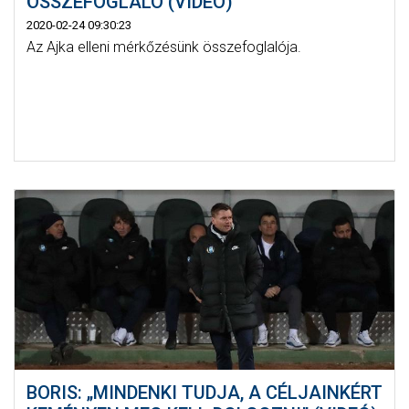
ÖSSZEFOGLALÓ (VIDEÓ)
2020-02-24 09:30:23
Az Ajka elleni mérkőzésünk összefoglalója.
BORIS: „MINDENKI TUDJA, A CÉLJAINKÉRT