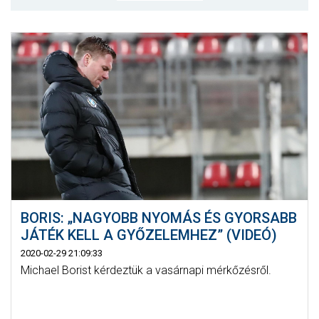
MÉRKŐZÉSEK
KLUB
GALÉRIA
SZURKOLÓI ÉLMÉNYEK
AKKREDITÁCIÓ
BORIS: „NAGYOBB NYOMÁS ÉS GYORSABB
JÁTÉK KELL A GYŐZELEMHEZ” (VIDEÓ)
2020-02-29 21:09:33
Michael Borist kérdeztük a vasárnapi mérkőzésről.