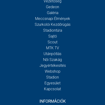
Vezetőség
Gedeon
Galéria
Meccsnapi Élmények
Szurkolói Kezdőrúgás
Stadiontúra
Sajtó
Scout
MTK TV
Utánpótlás
Női Szakág
Jegyértékesítés
Webshop
Stadion
Egyesület
Kapcsolat
INFORMÁCIÓK