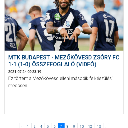
MTK BUDAPEST - MEZŐKÖVESD ZSÓRY FC
1-1 (1-0) ÖSSZEFOGLALÓ (VIDEÓ)
2021-07-24 09:23:19
Ez történt a Mezőkövesd elleni második felkészülési
meccsen.
‹
1
2
4
5
6
7
8
9
10
12
13
›