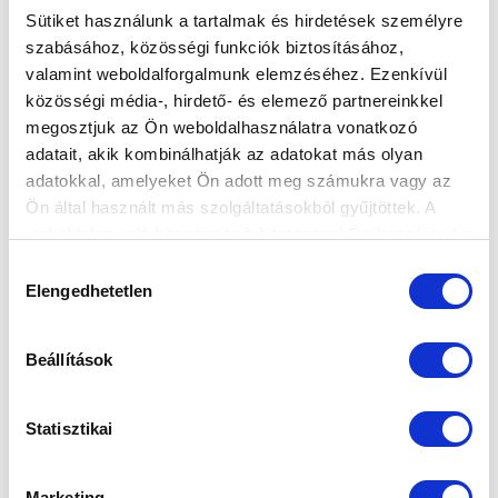
Sütiket használunk a tartalmak és hirdetések személyre
szabásához, közösségi funkciók biztosításához,
valamint weboldalforgalmunk elemzéséhez. Ezenkívül
NAGY ZSOMBOR: „GYŐZELEMMEL
közösségi média-, hirdető- és elemező partnereinkkel
SZERETNÉNK VISSZATÉRNI A
megosztjuk az Ön weboldalhasználatra vonatkozó
STADIONUNKBA” (VIDEÓ)
adatait, akik kombinálhatják az adatokat más olyan
2021-09-23 17:32:34
adatokkal, amelyeket Ön adott meg számukra vagy az
Középhátvédünkkel, Nagy Zsomborral beszélgettünk a
Ön által használt más szolgáltatásokból gyűjtöttek. A
kupasorsolásról, illetve a hétvégi, Mezőkövesd elleni
weboldalon való böngészés folytatásával Ön hozzájárul a
összecsapásról.
sütik használatához.
Hozzájárulás
Elengedhetetlen
kiválasztása
Beállítások
Statisztikai
Marketing