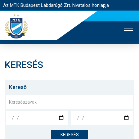
Az MTK Budapest Labdarúgó Zrt. hivatalos honlapja
KERESÉS
MTK TV
UTÁNPÓTLÁS
NŐI SZAKÁG
JEGYÉRTÉKESÍTÉS
WEBSHOP
STADION
Kereső
EGYESÜLET
KAPCSOLAT
NYITÓLAP
HÍREK
KERESÉS
CSAPATOK