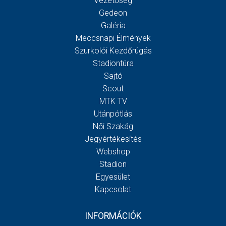
Vezetőség
Gedeon
Galéria
Meccsnapi Élmények
Szurkolói Kezdőrúgás
Stadiontúra
Sajtó
Scout
MTK TV
Utánpótlás
Női Szakág
Jegyértékesítés
Webshop
Stadion
Egyesület
Kapcsolat
INFORMÁCIÓK