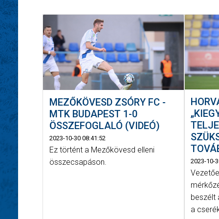
HORVÁ
MEZŐKÖVESD ZSÓRY FC -
„KIE
MTK BUDAPEST 1-0
TELJ
ÖSSZEFOGLALÓ (VIDEÓ)
SZÜK
2023-10-30 08:41:52
TOVÁB
Ez történt a Mezőkövesd elleni
összecsapáson.
2023-10-3
Vezetőe
mérkőzé
beszélt 
a cserékr