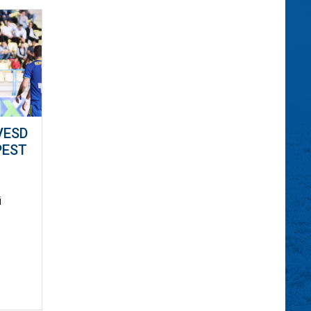
VESD
PEST
i