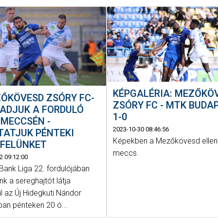
KÉPGALÉRIA: MEZŐKÖ
ŐKÖVESD ZSÓRY FC-
ZSÓRY FC - MTK BUDA
ADJUK A FORDULÓ
1-0
ÓMECCSÉN -
2023-10-30 08:46:56
TATJUK PÉNTEKI
Képekben a Mezőkövesd ellen
NFELÜNKET
meccs.
2 09:12:00
Bank Liga 22. fordulójában
k a sereghajtót látja
l az Új Hidegkuti Nándor
ban pénteken 20 ó...