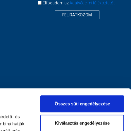
Elfogadom az
Adatvédelmi tájékoztatót
!
FELIRATKOZOM
Összes süti engedélyezése
irdető- és
Kiválasztás engedélyezése
mbinálhatják
sznált más