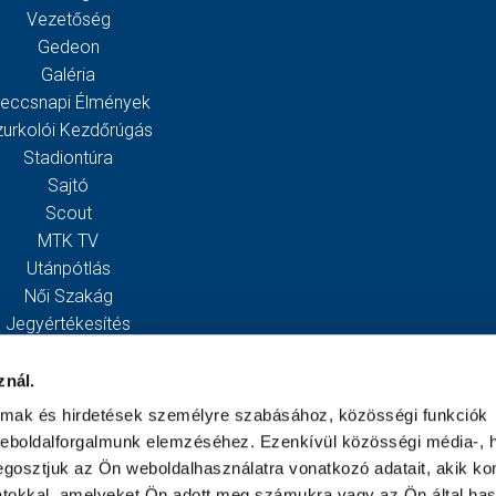
Vezetőség
Gedeon
Galéria
eccsnapi Élmények
zurkolói Kezdőrúgás
Stadiontúra
Sajtó
Scout
MTK TV
Utánpótlás
Női Szakág
Jegyértékesítés
Webshop
Stadion
znál.
Egyesület
almak és hirdetések személyre szabásához, közösségi funkciók
Kapcsolat
weboldalforgalmunk elemzéséhez. Ezenkívül közösségi média-, h
gosztjuk az Ön weboldalhasználatra vonatkozó adatait, akik ko
atokkal, amelyeket Ön adott meg számukra vagy az Ön által ha