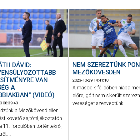
NEM SZEREZTÜNK PO
TH DÁVID:
MEZŐKÖVESDEN
GYENSÚLYOZOTTABB
ESÍTMÉNYRE VAN
2023-10-29 14:41:10
SÉG A
A második félidőben hiába me
BIAKBAN” (VIDEÓ)
előre, gólt nem sikerült szerezni
vereséget szenvedtünk.
0 08:39:40
dzőnk a Mezőkövesd elleni
st követő sajtótájékoztatón
a 11. fordulóban történtekről,
ől,...