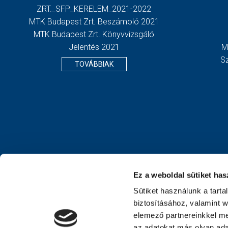
ZRT._SFP_KERELEM_2021-2022
MTK Budapest Zrt. Beszámoló 2021
MTK Budapest Zrt. Könyvvizsgáló
Jelentés 2021
M
S
TOVÁBBIAK
Ez a weboldal sütiket has
Sütiket használunk a tart
biztosításához, valamint 
elemező partnereinkkel me
az adatokat más olyan ad