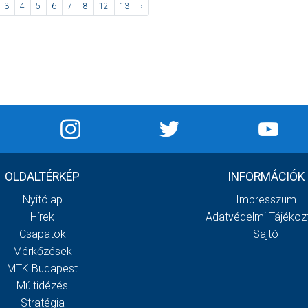
3
4
5
6
7
8
12
13
›
OLDALTÉRKÉP
INFORMÁCIÓK
Nyitólap
Impresszum
Hírek
Adatvédelmi Tájékoz
Csapatok
Sajtó
Mérkőzések
MTK Budapest
Múltidézés
Stratégia