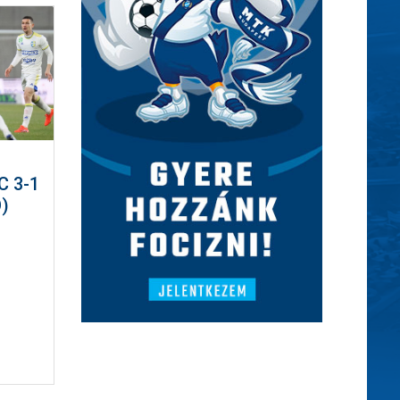
 3-1
)
m