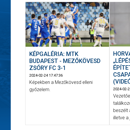
HORVÁ
KÉPGALÉRIA: MTK
„LÉPÉ
BUDAPEST - MEZŐKÖVESD
ÉPÍTE
ZSÓRY FC 3-1
CSAP
2024-02-24 17:47:36
(VIDE
Képekben a Mezőkövesd elleni
győzelem.
2024-02-2
Vezetőe
találkoz
beszélt 
illetve a