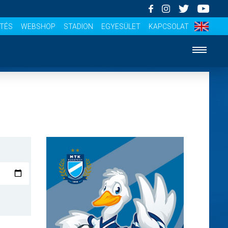
ÍTÉS
WEBSHOP
STADION
EGYESÜLET
KAPCSOLAT