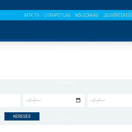
MTK TV
UTÁNPÓTLÁS
NŐI SZAKÁG
JEGYÉRTÉKES
NYITÓLAP
HÍREK
CSAPATOK
MÉRKŐZÉSEK
KERESÉS
KLUB