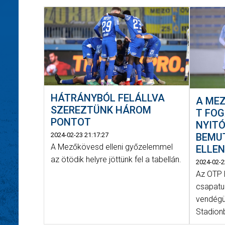
HÁTRÁNYBÓL FELÁLLVA
A MEZ
SZEREZTÜNK HÁROM
T FOG
PONTOT
NYIT
2024-02-23 21:17:27
BEMU
A Mezőkövesd elleni győzelemmel
ELLE
az ötödik helyre jöttünk fel a tabellán.
2024-02-2
Az OTP 
csapatun
vendégü
Stadion