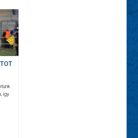
NTOT
ntünk
, így