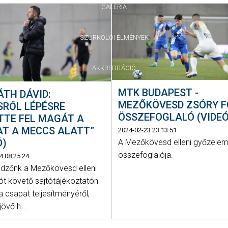
GALÉRIA
SZURKOLÓI ÉLMÉNYEK
AKKREDITÁCIÓ
MTK BUDAPEST -
TH DÁVID:
MEZŐKÖVESD ZSÓRY FC
SRŐL LÉPÉSRE
ÖSSZEFOGLALÓ (VIDEÓ
TTE FEL MAGÁT A
AT A MECCS ALATT”
2024-02-23 23:13:51
Ó)
A Mezőkövesd elleni győzele
összefoglalója.
4 08:25:24
dzőnk a Mezőkövesd elleni
ót követő sajtótájékoztatón
a csapat teljesítményéről,
 jövő h...