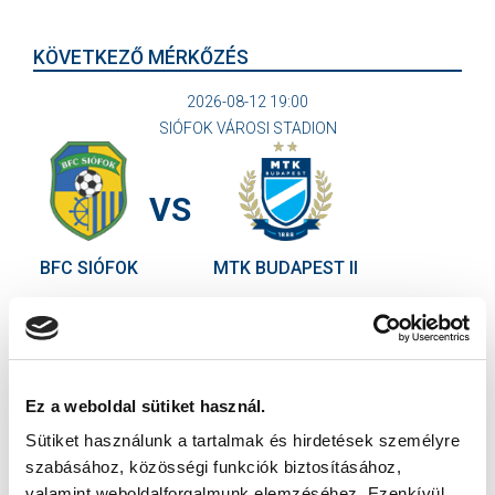
KÖVETKEZŐ MÉRKŐZÉS
2026-08-12 19:00
SIÓFOK VÁROSI STADION
VS
BFC SIÓFOK
MTK BUDAPEST II
MTK BUDAPEST HÍRLEVÉL
Ne maradjon le egy eseményről sem! Iratkozzon fel ingyenes
hírlevelünkre:
Ez a weboldal sütiket használ.
Sütiket használunk a tartalmak és hirdetések személyre
szabásához, közösségi funkciók biztosításához,
valamint weboldalforgalmunk elemzéséhez. Ezenkívül