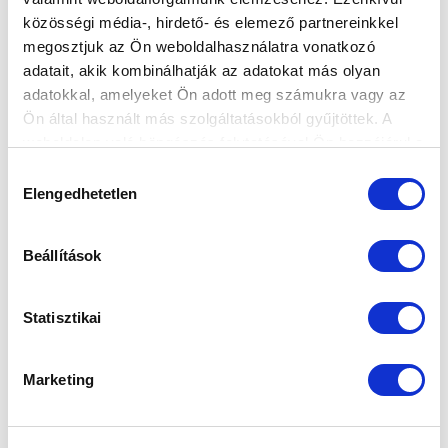
közösségi média-, hirdető- és elemező partnereinkkel
megosztjuk az Ön weboldalhasználatra vonatkozó
Elfogadom az
Adatvédelmi tájékoztatót
!
adatait, akik kombinálhatják az adatokat más olyan
FELIRATKOZOM
adatokkal, amelyeket Ön adott meg számukra vagy az
Ön által használt más szolgáltatásokból gyűjtöttek. A
weboldalon való böngészés folytatásával Ön hozzájárul a
SZPONZOROK
sütik használatához.
Hozzájárulás
Elengedhetetlen
kiválasztása
Beállítások
Statisztikai
Marketing