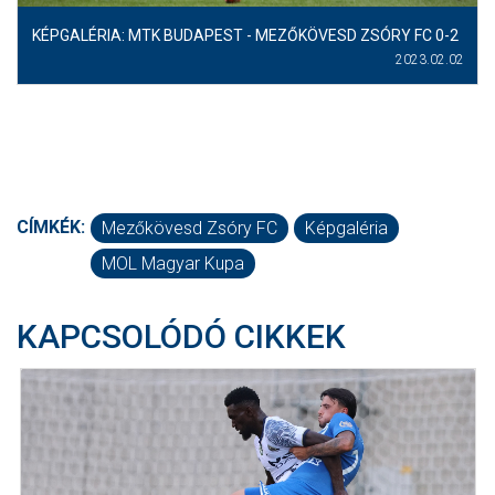
KÉPGALÉRIA: MTK BUDAPEST - MEZŐKÖVESD ZSÓRY FC 0-2
2023.02.02
CÍMKÉK:
Mezőkövesd Zsóry FC
Képgaléria
MOL Magyar Kupa
KAPCSOLÓDÓ CIKKEK