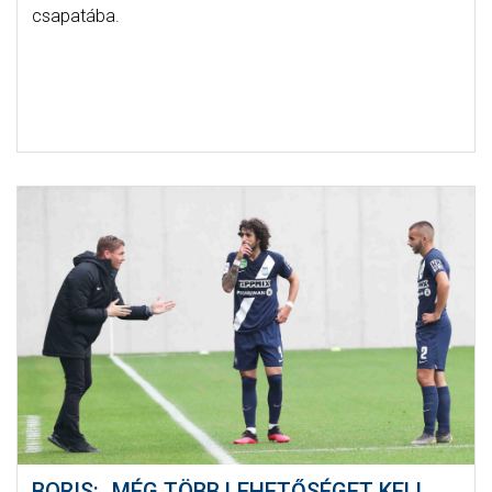
csapatába.
BORIS: „MÉG TÖBB LEHETŐSÉGET KELL