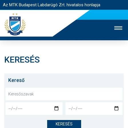
Az MTK Budapest Labdarúgó Zrt. hivatalos honlapja
KERESÉS
MTK TV
UTÁNPÓTLÁS
NŐI SZAKÁG
JEGYÉRTÉKESÍTÉS
WEBSHOP
STADION
Kereső
EGYESÜLET
KAPCSOLAT
NYITÓLAP
HÍREK
KERESÉS
CSAPATOK