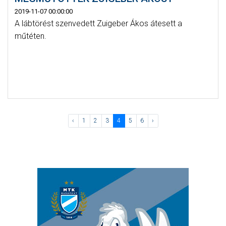
2019-11-07 00:00:00
A lábtörést szenvedett Zuigeber Ákos átesett a
műtéten.
‹
1
2
3
4
5
6
›