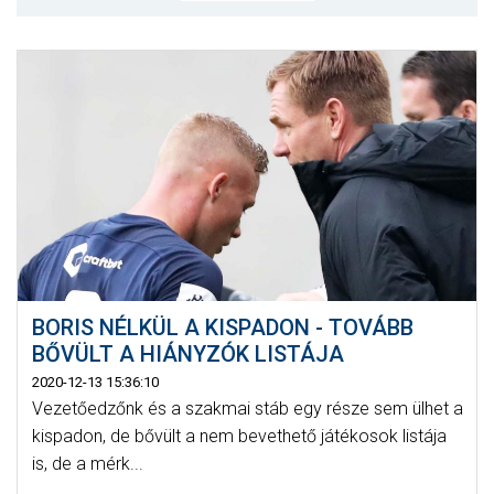
MÉRKŐZÉSEK
KLUB
GALÉRIA
SZURKOLÓI ÉLMÉNYEK
AKKREDITÁCIÓ
BORIS NÉLKÜL A KISPADON - TOVÁBB
BŐVÜLT A HIÁNYZÓK LISTÁJA
2020-12-13 15:36:10
Vezetőedzőnk és a szakmai stáb egy része sem ülhet a
kispadon, de bővült a nem bevethető játékosok listája
is, de a mérk...