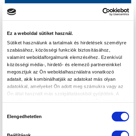
TÖBB EGYESÜLETTEL PARTNERI
MEGÁLLAPODÁST KÖTÖTTÜNK
2020-09-22 14:45:31
Ez a weboldal sütiket használ.
Újabb öt egyesülettel kötöttünk fontos szakmai
Sütiket használunk a tartalmak és hirdetések személyre
megállapodást.
szabásához, közösségi funkciók biztosításához,
valamint weboldalforgalmunk elemzéséhez. Ezenkívül
közösségi média-, hirdető- és elemező partnereinkkel
megosztjuk az Ön weboldalhasználatra vonatkozó
adatait, akik kombinálhatják az adatokat más olyan
adatokkal, amelyeket Ön adott meg számukra vagy az
Ön által használt más szolgáltatásokból gyűjtöttek. A
weboldalon való böngészés folytatásával Ön hozzájárul a
sütik használatához.
Hozzájárulás
Elengedhetetlen
kiválasztása
Beállítások