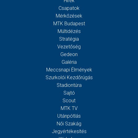
Hírek
Csapatok
Mérkőzések
MTK Budapest
Múltidézés
Stratégia
Vezetőség
Gedeon
Galéria
Meccsnapi Élmények
Szurkolói Kezdőrúgás
Stadiontúra
Sajtó
Scout
MTK TV
Utánpótlás
Női Szakág
Jegyértékesítés