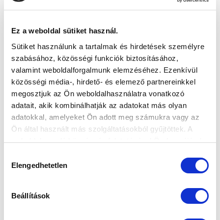
VS
Ez a weboldal sütiket használ.
MTK BUDAPEST II
SZEKSZÁRDI UFC
Sütiket használunk a tartalmak és hirdetések személyre
szabásához, közösségi funkciók biztosításához,
MTK BUDAPEST HÍRLEVÉL
valamint weboldalforgalmunk elemzéséhez. Ezenkívül
Ne maradjon le egy eseményről sem! Iratkozzon fel ingyenes
közösségi média-, hirdető- és elemező partnereinkkel
hírlevelünkre:
megosztjuk az Ön weboldalhasználatra vonatkozó
adatait, akik kombinálhatják az adatokat más olyan
adatokkal, amelyeket Ön adott meg számukra vagy az
Ön által használt más szolgáltatásokból gyűjtöttek. A
weboldalon való böngészés folytatásával Ön hozzájárul a
sütik használatához.
Hozzájárulás
Elfogadom az
Adatvédelmi tájékoztatót
!
Elengedhetetlen
kiválasztása
FELIRATKOZOM
Beállítások