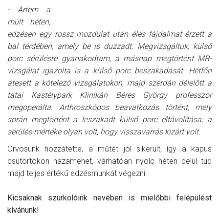
- Artem a
múlt héten,
edzésen egy rossz mozdulat után éles fájdalmat érzett a
bal térdében, amely be is duzzadt. Megvizsgáltuk, külső
porc sérülésre gyanakodtam, a másnap megtörtént MR-
vizsgálat igazolta is a külső porc beszakadását. Hétfőn
átesett a kötelező vizsgálatokon, majd szerdán délelőtt a
tatai Kastélypark Klinikán Béres György professzor
megoperálta. Arthroszkópos beavatkozás történt, mely
során megtörtént a leszakadt külső porc eltávolítása, a
sérülés mértéke olyan volt, hogy visszavarrás kizárt volt.
Orvosunk hozzátette, a műtét jól sikerült, így a kapus
csütörtökön hazamehet, várhatóan nyolc héten belül tud
majd teljes értékű edzésmunkát végezni.
Kicsaknak szurkolóink nevében is mielőbbi felépülést
kívánunk!