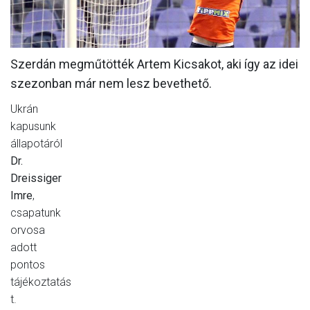
MÉRKŐZÉSEK
KLUB
Szerdán megműtötték Artem Kicsakot, aki így az idei
GALÉRIA
szezonban már nem lesz bevethető.
SZURKOLÓI ÉLMÉNYEK
Ukrán
kapusunk
AKKREDITÁCIÓ
állapotáról
Dr.
Dreissiger
Imre
,
csapatunk
orvosa
adott
pontos
tájékoztatás
t.