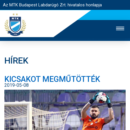
Az MTK Budapest Labdarúgó Zrt. hivatalos honlapja
HÍREK
MTK TV
UTÁNPÓTLÁS
NŐI SZAKÁG
KICSAKOT MEGMŰTÖTTÉK
JEGYÉRTÉKESÍTÉS
WEBSHOP
STADION
2019-05-08
EGYESÜLET
KAPCSOLAT
NYITÓLAP
HÍREK
CSAPATOK