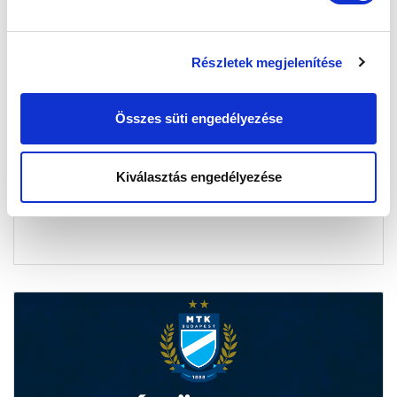
Részletek megjelenítése
HELYZETJELENTÉS A HIÁNYZÓKRÓL
2025-01-09 08:48:51
Összes süti engedélyezése
Helyzetjelentés a sérültekről, betegekről és hiányzókról.
Kiválasztás engedélyezése