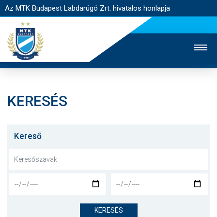
Az MTK Budapest Labdarúgó Zrt. hivatalos honlapja
KERESÉS
MTK TV
UTÁNPÓTLÁS
NŐI SZAKÁG
JEGYÉRTÉKESÍTÉS
WEBSHOP
STADION
Kereső
EGYESÜLET
KAPCSOLAT
NYITÓLAP
HÍREK
KERESÉS
CSAPATOK