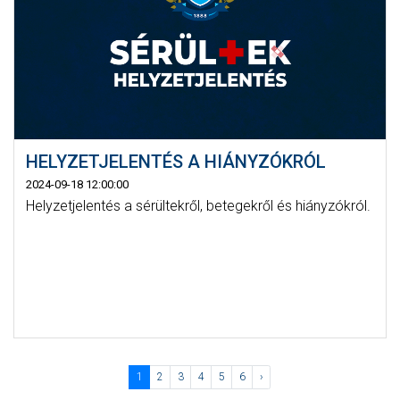
HELYZETJELENTÉS A HIÁNYZÓKRÓL
2024-09-18 12:00:00
Helyzetjelentés a sérültekről, betegekről és hiányzókról.
1
2
3
4
5
6
›