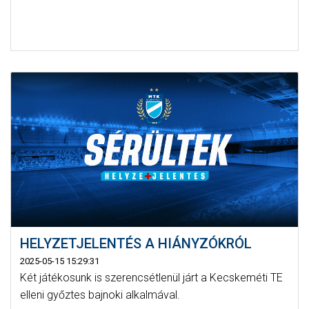
HELYZETJELENTÉS A HIÁNYZÓKRÓL
2025-05-15 15:29:31
Két játékosunk is szerencsétlenül járt a Kecskeméti TE
elleni győztes bajnoki alkalmával.