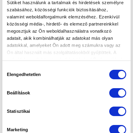
Sütiket használunk a tartalmak és hirdetések személyre
szabásához, közösségi funkciók biztosításához,
valamint weboldalforgalmunk elemzéséhez. Ezenkívül
HELYZETJELENTÉS A HIÁNYZÓKRÓL
közösségi média-, hirdető- és elemező partnereinkkel
2025-01-24 10:19:54
megosztjuk az Ön weboldalhasználatra vonatkozó
Helyzetjelentés a sérültekről, betegekről és hiányzókról.
adatait, akik kombinálhatják az adatokat más olyan
adatokkal, amelyeket Ön adott meg számukra vagy az
Ön által használt más szolgáltatásokból gyűjtöttek. A
weboldalon való böngészés folytatásával Ön hozzájárul a
sütik használatához.
Hozzájárulás
Elengedhetetlen
kiválasztása
Beállítások
Statisztikai
Marketing