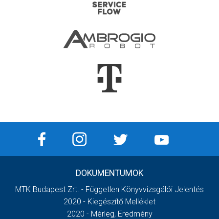
DOKUMENTUMOK
MTK Budapest Zrt. - Független Könyvvizsgálói Jelentés
2020 - Kiegészítő Melléklet
2020 - Mérleg, Eredmény