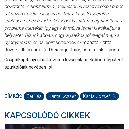
bevethető. A konzílium a játékossal egyeztetve első körben
a konzervatív kezelést választotta. Friss térdsérülés
esetében nehéz minden kétséget kizáróan megállapítani a
probléma mértékét, így egy hét múlva ismét kiértékeljük a
helyzetet. Bízunk abban, hogy a játékos jól reagál majd a
gyógytornára és az előírt kezelésekre
- mondta Kanta
József állapotáról
Dr. Dreissiger Imre
, csapatunk orvosa.
Csapatkapitányunknak ezúton kívánunk mielőbbi felépülést
szurkolóink nevében is!
CÍMKÉK:
Sérülés
Kanta József
Kanta József
KAPCSOLÓDÓ CIKKEK