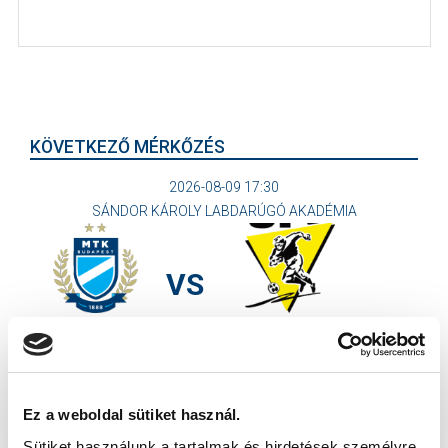
KÖVETKEZŐ MÉRKŐZÉS
2026-08-09 17:30
SÁNDOR KÁROLY LABDARÚGÓ AKADÉMIA
VS
MTK BUDAPEST II
SZEKSZÁRDI UFC
MTK BUDAPEST HÍRLEVÉL
Ez a weboldal sütiket használ.
Ne maradjon le egy eseményről sem! Iratkozzon fel ingyenes
hírlevelünkre:
Sütiket használunk a tartalmak és hirdetések személyre