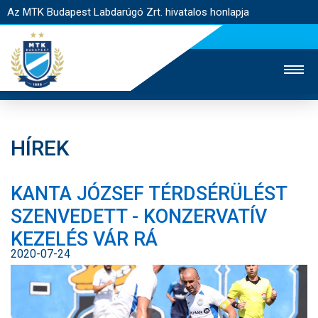
Az MTK Budapest Labdarúgó Zrt. hivatalos honlapja
HÍREK
MTK TV
UTÁNPÓTLÁS
NŐI SZAKÁG
KANTA JÓZSEF TÉRDSÉRÜLÉST
JEGYÉRTÉKESÍTÉS
WEBSHOP
STADION
SZENVEDETT - KONZERVATÍV
EGYESÜLET
KAPCSOLAT
KEZELÉS VÁR RÁ
2020-07-24
NYITÓLAP
HÍREK
CSAPATOK