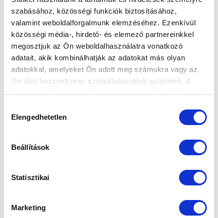
szabásához, közösségi funkciók biztosításához,
valamint weboldalforgalmunk elemzéséhez. Ezenkívül
közösségi média-, hirdető- és elemező partnereinkkel
megosztjuk az Ön weboldalhasználatra vonatkozó
adatait, akik kombinálhatják az adatokat más olyan
adatokkal, amelyeket Ön adott meg számukra vagy az
Elfogadom az
Adatvédelmi tájékoztatót
!
Ön által használt más szolgáltatásokból gyűjtöttek. A
FELIRATKOZOM
weboldalon való böngészés folytatásával Ön hozzájárul a
sütik használatához.
Hozzájárulás
Elengedhetetlen
kiválasztása
SZPONZOROK
Beállítások
Statisztikai
Marketing