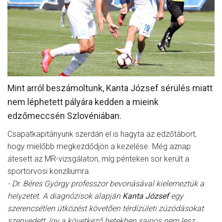
MÉRKŐZÉSEK
KLUB
GALÉRIA
SZURKOLÓI ÉLMÉNYEK
Mint arról beszámoltunk, Kanta József sérülés miatt
AKKREDITÁCIÓ
nem léphetett pályára kedden a mieink
edzőmeccsén Szlovéniában.
Csapatkapitányunk szerdán el is hagyta az edzőtábort,
hogy mielőbb megkezdődjön a kezelése. Még aznap
átesett az MR-vizsgálaton, míg pénteken sor került a
sportorvosi konzíliumra.
- Dr. Béres György professzor bevonásával kielemeztük a
helyzetet. A diagnózisok alapján
Kanta József
egy
szerencsétlen ütközést követően térdízületi zúzódásokat
szenvedett, így a következő hetekben sajnos nem lesz