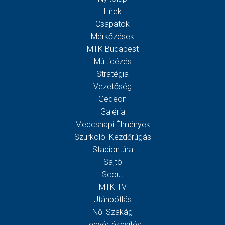
Hírek
Csapatok
Mérkőzések
MTK Budapest
Múltidézés
Stratégia
Vezetőség
Gedeon
Galéria
Meccsnapi Élmények
Szurkolói Kezdőrúgás
Stadiontúra
Sajtó
Scout
MTK TV
Utánpótlás
Női Szakág
Jegyértékesítés