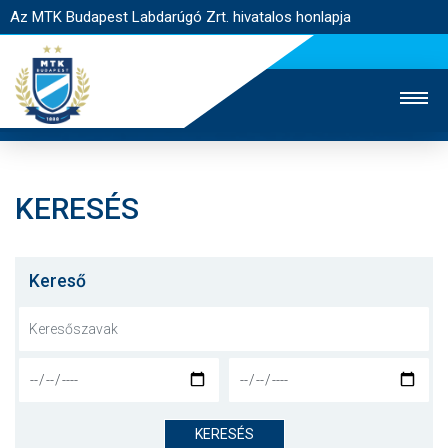
Az MTK Budapest Labdarúgó Zrt. hivatalos honlapja
KERESÉS
MTK TV
UTÁNPÓTLÁS
NŐI SZAKÁG
JEGYÉRTÉKESÍTÉS
WEBSHOP
STADION
Kereső
EGYESÜLET
KAPCSOLAT
NYITÓLAP
HÍREK
KERESÉS
CSAPATOK