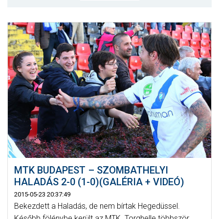
MÉRKŐZÉSEK
KLUB
GALÉRIA
SZURKOLÓI ÉLMÉNYEK
AKKREDITÁCIÓ
MTK BUDAPEST – SZOMBATHELYI
HALADÁS 2-0 (1-0)(GALÉRIA + VIDEÓ)
2015-05-23 20:37:49
Bekezdett a Haladás, de nem bírtak Hegedüssel.
Később fölénybe került az MTK. Torghelle többször