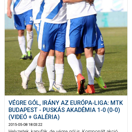
VÉGRE GÓL, IRÁNY AZ EURÓPA-LIGA: MTK
BUDAPEST - PUSKÁS AKADÉMIA 1-0 (0-0)
(VIDEÓ + GALÉRIA)
2015-05-08 18:03:22
Helyzetek, kapufák, de végre gól is. Komponált akció