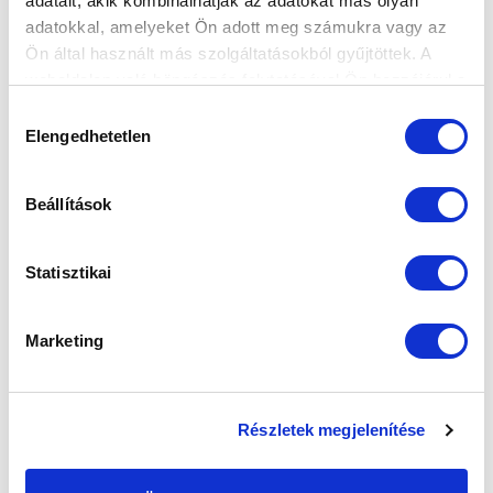
adatait, akik kombinálhatják az adatokat más olyan
adatokkal, amelyeket Ön adott meg számukra vagy az
Ön által használt más szolgáltatásokból gyűjtöttek. A
weboldalon való böngészés folytatásával Ön hozzájárul a
sütik használatához.
Hozzájárulás
Elengedhetetlen
kiválasztása
Beállítások
Statisztikai
Marketing
CSIKI NORBERT VOLT A MECCS EMBERE
2015-04-20 15:43:54
Részletek megjelenítése
A szurkolók szavazatai alapján, a Győri ETO FC elleni
mérkőzésen Csiki Norbert játszott legjobban. A hétfői