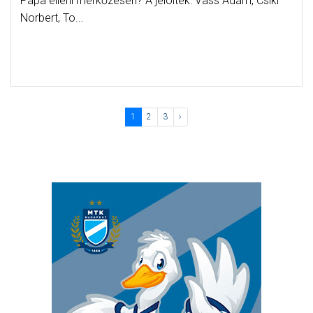
Pápa elleni mérkőzésen? A jelöltek: Vass Ádám, Csiki
Norbert, To...
1
2
3
›