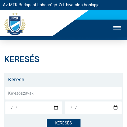
Az MTK Budapest Labdarúgó Zrt. hivatalos honlapja
KERESÉS
MTK TV
UTÁNPÓTLÁS
NŐI SZAKÁG
JEGYÉRTÉKESÍTÉS
WEBSHOP
STADION
Kereső
EGYESÜLET
KAPCSOLAT
NYITÓLAP
HÍREK
KERESÉS
CSAPATOK