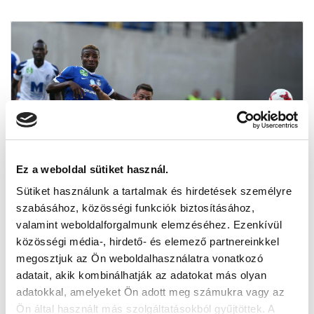
Ez a weboldal sütiket használ.
Sütiket használunk a tartalmak és hirdetések személyre
szabásához, közösségi funkciók biztosításához,
valamint weboldalforgalmunk elemzéséhez. Ezenkívül
MTK-FÖLÉNY A FORDULÓ
közösségi média-, hirdető- és elemező partnereinkkel
VÁLOGATOTTJÁBAN
megosztjuk az Ön weboldalhasználatra vonatkozó
2018-08-07 13:50:06
adatait, akik kombinálhatják az adatokat más olyan
Négy MTK-s is érintett a csakfoci.hu futballhonlap által
adatokkal, amelyeket Ön adott meg számukra vagy az
összeállított forduló válogatottjában.
Ön által használt más szolgáltatásokból gyűjtöttek. A