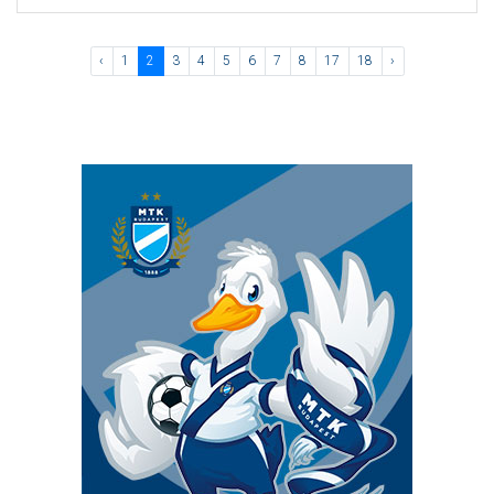
‹
1
2
3
4
5
6
7
8
17
18
›