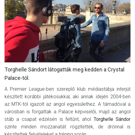
MÉRKŐZÉSEK
KLUB
GALÉRIA
SZURKOLÓI ÉLMÉNYEK
AKKREDITÁCIÓ
Torghelle Sándort látogatták meg kedden a Crystal
Palace-tól.
A Premier League-ben szereplő klub médiastábja interjút
készített korábbi játékosukkal, aki annak idején 2004-ben
az MTK-tól igazolt az angol egyesülethez. A támadóval a
városban is forgattak a Palace képviselői, majd az angol
stáb a csapat edzésén is feltűnt, ahol
Torghelle Sándor
szinte minden mozzanatát rögzítették, de drónnal is
készítettek felvételeket a tréning során.