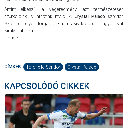
Amint elkészül a végeredmény, azt természetesen
szurkolóink is láthatják majd. A
Crystal Palace
szerdán
Szombathelyen forgat, a klub másik korábbi magyarjával,
Király Gáborral.
[image]
CÍMKÉK:
Torghelle Sándor
Crystal Palace
KAPCSOLÓDÓ CIKKEK