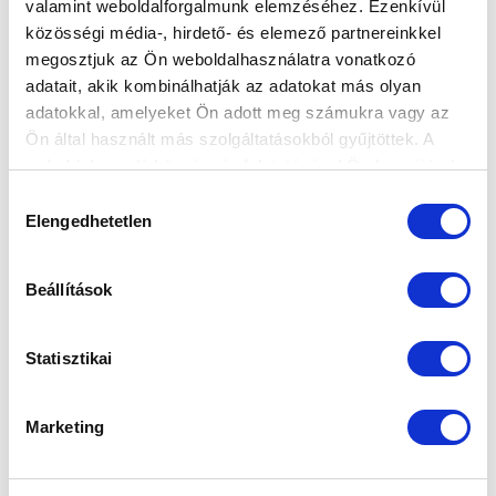
valamint weboldalforgalmunk elemzéséhez. Ezenkívül
közösségi média-, hirdető- és elemező partnereinkkel
megosztjuk az Ön weboldalhasználatra vonatkozó
Elfogadom az
Adatvédelmi tájékoztatót
!
adatait, akik kombinálhatják az adatokat más olyan
adatokkal, amelyeket Ön adott meg számukra vagy az
FELIRATKOZOM
Ön által használt más szolgáltatásokból gyűjtöttek. A
weboldalon való böngészés folytatásával Ön hozzájárul a
sütik használatához.
SZPONZOROK
Hozzájárulás
Elengedhetetlen
kiválasztása
Beállítások
Statisztikai
Marketing