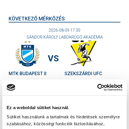
KÖVETKEZŐ MÉRKŐZÉS
2026-08-09 17:30
SÁNDOR KÁROLY LABDARÚGÓ AKADÉMIA
VS
MTK BUDAPEST II
SZEKSZÁRDI UFC
MTK BUDAPEST HÍRLEVÉL
Ne maradjon le egy eseményről sem! Iratkozzon fel ingyenes
hírlevelünkre:
Ez a weboldal sütiket használ.
Sütiket használunk a tartalmak és hirdetések személyre
szabásához, közösségi funkciók biztosításához,