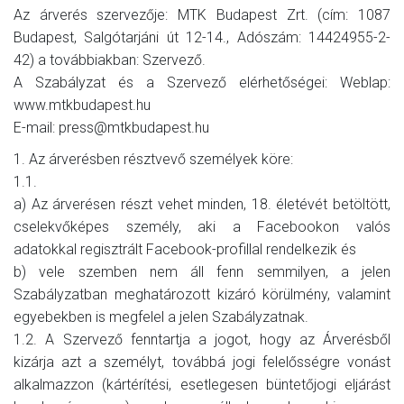
Az árverés szervezője: MTK Budapest Zrt. (cím: 1087
Budapest, Salgótarjáni út 12-14., Adószám: 14424955-2-
42) a továbbiakban: Szervező.
A Szabályzat és a Szervező elérhetőségei: Weblap:
www.mtkbudapest.hu
E-mail: press@mtkbudapest.hu
1. Az árverésben résztvevő személyek köre:
1.1.
a) Az árverésen részt vehet minden, 18. életévét betöltött,
cselekvőképes személy, aki a Facebookon valós
adatokkal regisztrált Facebook-profillal rendelkezik és
b) vele szemben nem áll fenn semmilyen, a jelen
Szabályzatban meghatározott kizáró körülmény, valamint
egyebekben is megfelel a jelen Szabályzatnak.
1.2. A Szervező fenntartja a jogot, hogy az Árverésből
kizárja azt a személyt, továbbá jogi felelősségre vonást
alkalmazzon (kártérítési, esetlegesen büntetőjogi eljárást