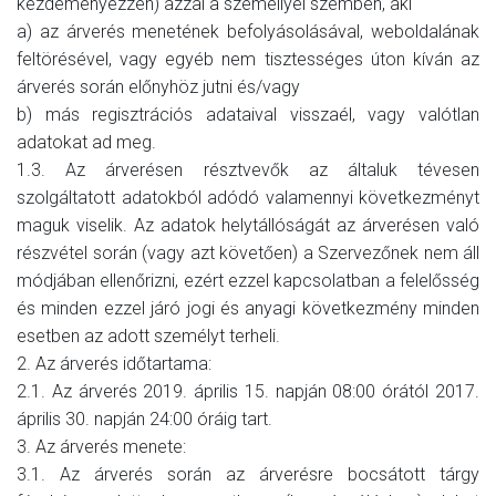
kezdeményezzen) azzal a személlyel szemben, aki
a) az árverés menetének befolyásolásával, weboldalának
feltörésével, vagy egyéb nem tisztességes úton kíván az
árverés során előnyhöz jutni és/vagy
b) más regisztrációs adataival visszaél, vagy valótlan
adatokat ad meg.
1.3. Az árverésen résztvevők az általuk tévesen
szolgáltatott adatokból adódó valamennyi következményt
maguk viselik. Az adatok helytállóságát az árverésen való
részvétel során (vagy azt követően) a Szervezőnek nem áll
módjában ellenőrizni, ezért ezzel kapcsolatban a felelősség
és minden ezzel járó jogi és anyagi következmény minden
esetben az adott személyt terheli.
2. Az árverés időtartama:
2.1. Az árverés 2019. április 15. napján 08:00 órától 2017.
április 30. napján 24:00 óráig tart.
3. Az árverés menete:
3.1. Az árverés során az árverésre bocsátott tárgy