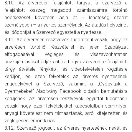
3.10. Az árverésen felajánlott tárgyat a szervező a
felajánlott összeg megadott számlaszámra történő
beérkezését követően adja át – lehetőség szerint
személyesen – a nyertes személynek. Az átadás helyszínét
és időpontját a Szervező egyezteti a nyertessel.
3.11. Az árverésen résztvevők tudomásul veszik, hogy az
árverésen történő részvétellel és jelen Szabályzat
elfogadásával végleges és visszavonhatatlan
hozzájárulásukat adják ahhoz, hogy az árverésre felajánlott
tárgy átvétele fénykép-, és videofelvételen rögzítésre
kerüljön, és ezen felvételek az árverés nyertesének
engedélyével a Szervező, valamint a „Gyógyítjuk a
Gyermekeket” Alapítvány Facebook oldalán bemutatásra
kerüljenek. Az árverésen résztvevők egyúttal tudomásul
veszik, hogy ezen felvételekkel kapcsolatban semmilyen
anyagi követelést nem támasztanak, arról kifejezetten és
véglegesen lemondanak.
3.12. Szervező jogosult az árverés nyertesének nevét és