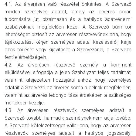
4.1. Az árverésen való részvétel önkéntes. A Szervező
minden személyes adatot, amely az árverés során
tudomására jut, bizalmasan és a hatályos adatvédelmi
szabályoknak megfelelően kezel. A Szervező bármikor
lehetőséget biztosít az árverésen résztvevőnek arra, hogy
tájékoztatást kérjen személyes adatai kezeléséről, kérje
azok törlését vagy kijavítását a Szervezőnél, a Szervező
fenti elérhetőségein.
4.2. Az árverésen résztvevő személy a komment
elküldésével elfogadja a jelen Szabályzat teljes tartalmát,
valamint kifejezetten hozzájárul ahhoz, hogy személyes
adatait a Szervező az árverés során a célnak megfelelően,
valamint az árverés lebonyolítása érdekében a szükséges
mértékben kezelje.
4.3. Az árverésen résztvevők személyes adatait a
Szervező további harmadik személynek nem adja tovább.
A Szervező kötelezettséget vállal arra, hogy az árverésen
résztvevők személyes adatait a hatályos jogszabályi