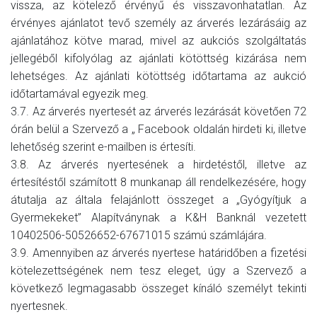
vissza, az kötelező érvényű és visszavonhatatlan. Az
érvényes ajánlatot tevő személy az árverés lezárásáig az
ajánlatához kötve marad, mivel az aukciós szolgáltatás
jellegéből kifolyólag az ajánlati kötöttség kizárása nem
lehetséges. Az ajánlati kötöttség időtartama az aukció
időtartamával egyezik meg.
3.7. Az árverés nyertesét az árverés lezárását követően 72
órán belül a Szervező a „ Facebook oldalán hirdeti ki, illetve
lehetőség szerint e-mailben is értesíti.
3.8. Az árverés nyertesének a hirdetéstől, illetve az
értesítéstől számított 8 munkanap áll rendelkezésére, hogy
átutalja az általa felajánlott összeget a „Gyógyítjuk a
Gyermekeket” Alapítványnak a K&H Banknál vezetett
10402506-50526652-67671015 számú számlájára.
3.9. Amennyiben az árverés nyertese határidőben a fizetési
kötelezettségének nem tesz eleget, úgy a Szervező a
következő legmagasabb összeget kínáló személyt tekinti
nyertesnek.