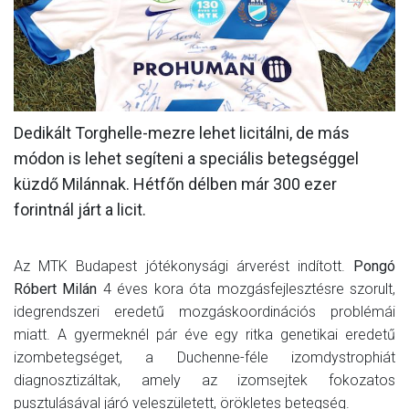
MÉRKŐZÉSEK
KLUB
GALÉRIA
Dedikált Torghelle-mezre lehet licitálni, de más
SZURKOLÓI ÉLMÉNYEK
módon is lehet segíteni a speciális betegséggel
AKKREDITÁCIÓ
küzdő Milánnak. Hétfőn délben már 300 ezer
forintnál járt a licit.
Az MTK Budapest jótékonysági árverést indított.
Pongó
Róbert Milán
4 éves kora óta mozgásfejlesztésre szorult,
idegrendszeri eredetű mozgáskoordinációs problémái
miatt. A gyermeknél pár éve egy ritka genetikai eredetű
izombetegséget, a Duchenne-féle izomdystrophiát
diagnosztizáltak, amely az izomsejtek fokozatos
pusztulásával járó veleszületett, örökletes betegség.