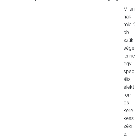
Milán
nak
mielő
bb
szük
sége
lenne
egy
speci
ális,
elekt
rom
os
kere
kess
zékr
e,