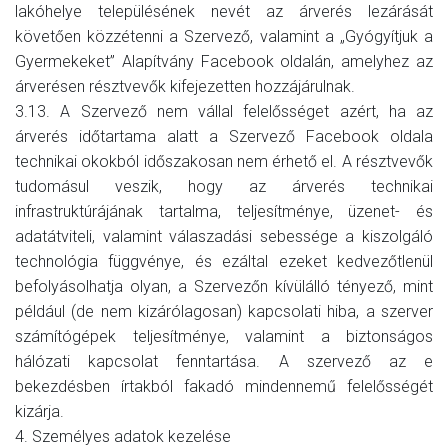
lakóhelye településének nevét az árverés lezárását
követően közzétenni a Szervező, valamint a „Gyógyítjuk a
Gyermekeket” Alapítvány Facebook oldalán, amelyhez az
árverésen résztvevők kifejezetten hozzájárulnak.
3.13. A Szervező nem vállal felelősséget azért, ha az
árverés időtartama alatt a Szervező Facebook oldala
technikai okokból időszakosan nem érhető el. A résztvevők
tudomásul veszik, hogy az árverés technikai
infrastruktúrájának tartalma, teljesítménye, üzenet- és
adatátviteli, valamint válaszadási sebessége a kiszolgáló
technológia függvénye, és ezáltal ezeket kedvezőtlenül
befolyásolhatja olyan, a Szervezőn kívülálló tényező, mint
például (de nem kizárólagosan) kapcsolati hiba, a szerver
számítógépek teljesítménye, valamint a biztonságos
hálózati kapcsolat fenntartása. A szervező az e
bekezdésben írtakból fakadó mindennemű felelősségét
kizárja.
4. Személyes adatok kezelése