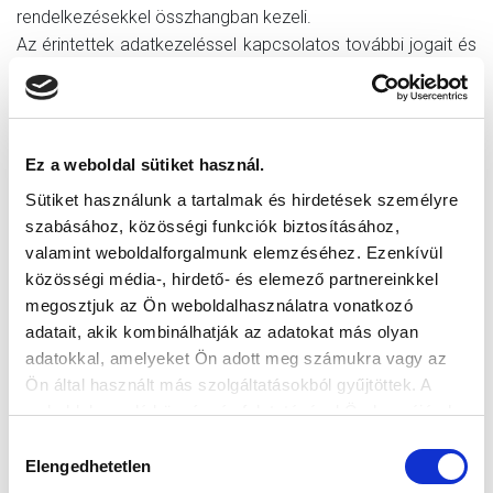
rendelkezésekkel összhangban kezeli.
Az érintettek adatkezeléssel kapcsolatos további jogait és
jogorvoslati lehetőségeit az információs önrendelkezési
jogról és az információszabadságról szóló 2011. évi CXII.
törvény, valamint a 2016/679 EU rendelet tartalmazza. A
Szervező az adatokat az árverés alapján elnyert tárgy
Ez a weboldal sütiket használ.
átadásától számított 2. hónap végéig kezeli.
Sütiket használunk a tartalmak és hirdetések személyre
5. Vegyes rendelkezések
szabásához, közösségi funkciók biztosításához,
5.1. Az árverésen való részvétel a jelen Szabályzat
valamint weboldalforgalmunk elemzéséhez. Ezenkívül
kifejezett tudomásulvételét és visszavonhatatlan
közösségi média-, hirdető- és elemező partnereinkkel
elfogadását jelenti.
megosztjuk az Ön weboldalhasználatra vonatkozó
5.2. A Szervező fenntartja a jogot – de nem kötelezi magát
adatait, akik kombinálhatják az adatokat más olyan
– hogy az árverésre felajánlott tárgyat nyilvános program
adatokkal, amelyeket Ön adott meg számukra vagy az
keretében adja át a nyertesnek, továbbá nyilvánosságra
Ön által használt más szolgáltatásokból gyűjtöttek. A
hozza, vagy más módon ismertesse a nyertes nevét és
weboldalon való böngészés folytatásával Ön hozzájárul a
fényképét a médiában, valamint más promóciós – és
sütik használatához.
Hozzájárulás
reklámcélokat szolgáló audió-, fotó és videó anyagokban.
Elengedhetetlen
kiválasztása
5.3. A Szervező bármely, az árveréssel kapcsolatos