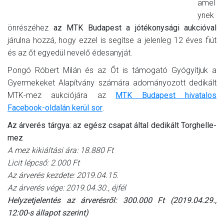
amel
ynek
önrészéhez
az MTK Budapest a jótékonysági aukcióval
járulna hozzá, hogy ezzel is segítse a jelenleg 12 éves fiút
és az őt egyedül nevelő édesanyját.
Pongó Róbert Milán és az Őt is támogató Gyógyítjuk a
Gyermekeket Alapítvány számára adományozott dedikált
MTK-mez aukciójára az
MTK Budapest hivatalos
Facebook-oldalán kerül sor
.
Az árverés tárgya: az egész csapat által dedikált Torghelle-
mez
A mez kikiáltási ára: 18.880 Ft
Licit lépcső: 2.000 Ft
Az árverés kezdete: 2019.04.15.
Az árverés vége: 2019.04.30., éjfél
Helyzetjelentés az árverésről: 300.000 Ft (2019.04.29.,
12:00-s állapot szerint)