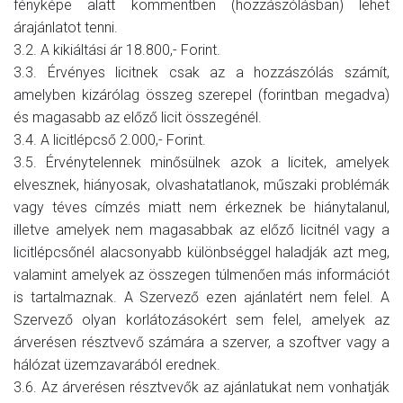
fényképe alatt kommentben (hozzászólásban) lehet
árajánlatot tenni.
3.2. A kikiáltási ár 18.800,- Forint.
3.3. Érvényes licitnek csak az a hozzászólás számít,
amelyben kizárólag összeg szerepel (forintban megadva)
és magasabb az előző licit összegénél.
3.4. A licitlépcső 2.000,- Forint.
3.5. Érvénytelennek minősülnek azok a licitek, amelyek
elvesznek, hiányosak, olvashatatlanok, műszaki problémák
vagy téves címzés miatt nem érkeznek be hiánytalanul,
illetve amelyek nem magasabbak az előző licitnél vagy a
licitlépcsőnél alacsonyabb különbséggel haladják azt meg,
valamint amelyek az összegen túlmenően más információt
is tartalmaznak. A Szervező ezen ajánlatért nem felel. A
Szervező olyan korlátozásokért sem felel, amelyek az
árverésen résztvevő számára a szerver, a szoftver vagy a
hálózat üzemzavarából erednek.
3.6. Az árverésen résztvevők az ajánlatukat nem vonhatják