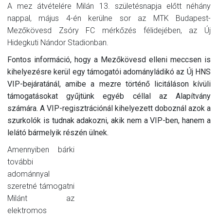
A mez átvételére Milán 13. születésnapja előtt néhány
nappal, május 4-én kerülne sor az MTK Budapest-
Mezőkövesd Zsóry FC mérkőzés félidejében, az Új
Hidegkuti Nándor Stadionban.
Fontos információ, hogy a Mezőkövesd elleni meccsen is
kihelyezésre kerül egy támogatói adományládikó az Új HNS
VIP-bejáratánál, amibe a mezre történő licitáláson kívüli
támogatásokat gyűjtünk egyéb céllal az Alapítvány
számára. A VIP-regisztrációnál kihelyezett doboznál azok a
szurkolók is tudnak adakozni, akik nem a VIP-ben, hanem a
lelátó bármelyik részén ülnek.
Amennyiben bárki
további
adománnyal
szeretné támogatni
Milánt az
elektromos