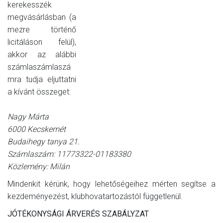
kerekesszék
megvásárlásban (a
mezre történő
licitáláson felül),
akkor az alábbi
számlaszámlaszá
mra tudja eljuttatni
a kívánt összeget:
Nagy Márta
6000 Kecskemét
Budaihegy tanya 21.
Számlaszám: 11773322-01183380
Közlemény: Milán
Mindenkit kérünk, hogy lehetőségeihez mérten segítse a
kezdeményezést, klubhovatartozástól függetlenül.
JÓTÉKONYSÁGI ÁRVERÉS SZABÁLYZAT