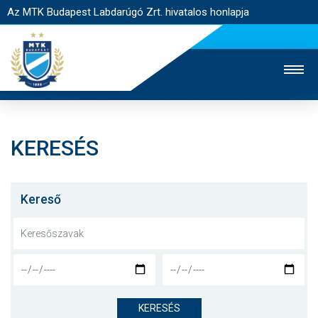
Az MTK Budapest Labdarúgó Zrt. hivatalos honlapja
KERESÉS
MTK TV
UTÁNPÓTLÁS
NŐI SZAKÁG
JEGYÉRTÉKESÍTÉS
WEBSHOP
STADION
Kereső
EGYESÜLET
KAPCSOLAT
NYITÓLAP
HÍREK
KERESÉS
CSAPATOK