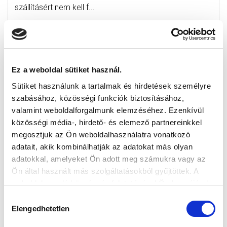
szállításért nem kell f...
Ez a weboldal sütiket használ.
Sütiket használunk a tartalmak és hirdetések személyre
szabásához, közösségi funkciók biztosításához,
valamint weboldalforgalmunk elemzéséhez. Ezenkívül
közösségi média-, hirdető- és elemező partnereinkkel
megosztjuk az Ön weboldalhasználatra vonatkozó
adatait, akik kombinálhatják az adatokat más olyan
adatokkal, amelyeket Ön adott meg számukra vagy az
Ön által használt más szolgáltatásokból gyűjtöttek. A
weboldalon való böngészés folytatásával Ön hozzájárul a
sütik használatához.
Hozzájárulás
Elengedhetetlen
ÖRÖKRANGADÓ
kiválasztása
2015-03-21 15:47:04