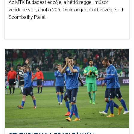
Az MTK Budapest edzője, a hétfő reggeli műsor
vendége volt, ahol a 206. Örökrangadóról beszélgetett
Szombathy Pállal.