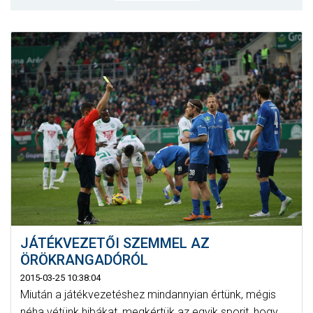
MÉRKŐZÉSEK
KLUB
GALÉRIA
SZURKOLÓI ÉLMÉNYEK
AKKREDITÁCIÓ
JÁTÉKVEZETŐI SZEMMEL AZ
ÖRÖKRANGADÓRÓL
2015-03-25 10:38:04
Miután a játékvezetéshez mindannyian értünk, mégis
néha vétünk hibákat, megkértük az egyik sporit, hogy