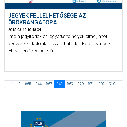
JEGYEK FELLELHETŐSÉGE AZ
ÖRÖKRANGADÓRA
2015-03-19 16:48:04
Íme a jegyirodák és jegyárúsító helyek címei, ahol
kedves szurkolóink hozzájuthatnak a Ferencváros -
MTK mérkőzés belépő...
‹
1
2
865
866
867
868
869
870
871
909
910
›