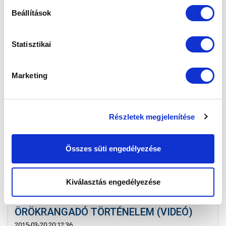
Vasárnap 16:30-kor ismét Ferencváros – MTK
Beállítások
Budapest mérkőzés. Az 1903-ban kezdődött sorozat
újabb párharca előtt, nézzük...
Statisztikai
Marketing
Részletek megjelenítése
Összes süti engedélyezése
Kiválasztás engedélyezése
ÖRÖKRANGADÓ TÖRTÉNELEM (VIDEÓ)
2015-03-20 20:12:36