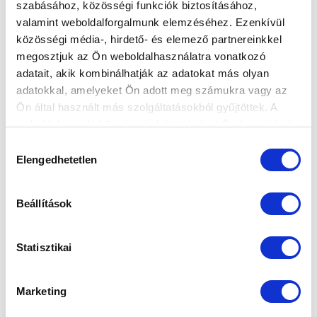
szabásához, közösségi funkciók biztosításához,
valamint weboldalforgalmunk elemzéséhez. Ezenkívül
közösségi média-, hirdető- és elemező partnereinkkel
megosztjuk az Ön weboldalhasználatra vonatkozó
adatait, akik kombinálhatják az adatokat más olyan
adatokkal, amelyeket Ön adott meg számukra vagy az
Ön által használt más szolgáltatásokból gyűjtöttek. A
weboldalon való böngészés folytatásával Ön hozzájárul a
sütik használatához.
Hozzájárulás
Elengedhetetlen
kiválasztása
Beállítások
Statisztikai
Marketing