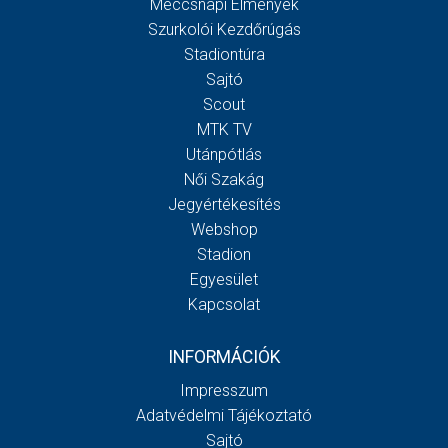
Meccsnapi Élmények
Szurkolói Kezdőrúgás
Stadiontúra
Sajtó
Scout
MTK TV
Utánpótlás
Női Szakág
Jegyértékesítés
Webshop
Stadion
Egyesület
Kapcsolat
INFORMÁCIÓK
Impresszum
Adatvédelmi Tájékoztató
Sajtó