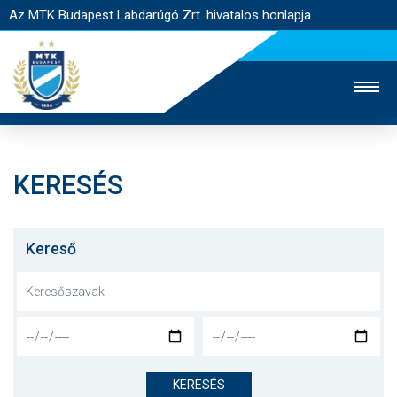
Az MTK Budapest Labdarúgó Zrt. hivatalos honlapja
KERESÉS
MTK TV
UTÁNPÓTLÁS
NŐI SZAKÁG
JEGYÉRTÉKESÍTÉS
WEBSHOP
STADION
Kereső
EGYESÜLET
KAPCSOLAT
NYITÓLAP
HÍREK
KERESÉS
CSAPATOK