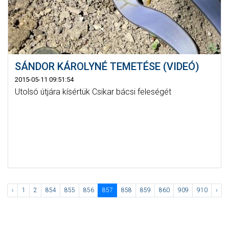
SÁNDOR KÁROLYNÉ TEMETÉSE (VIDEÓ)
2015-05-11 09:51:54
Utolsó útjára kísértük Csikar bácsi feleségét
‹
1
2
854
855
856
857
858
859
860
909
910
›