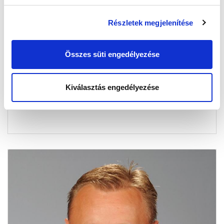
Részletek megjelenítése
ELŐDÖNTŐ A LIGAKUPÁBAN
2015-05-13 04:44:38
Összes süti engedélyezése
A döntő a tét az MTK Budapest számára a harmadik
számú magyar sorozatban. A Debrecen az ország
egyik legjobb csapata, es...
Kiválasztás engedélyezése