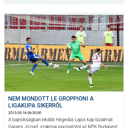
MÉRKŐZÉSEK
KLUB
GALÉRIA
SZURKOLÓI ÉLMÉNYEK
AKKREDITÁCIÓ
NEM MONDOTT LE GROPPIONI A
LIGAKUPA SIKERRŐL
2015-05-16 06:30:00
A bajnokságban inkább Hegedüs Lajos kap bizalmat
Garami József, szakmai igazgatótól az MTK Budapest