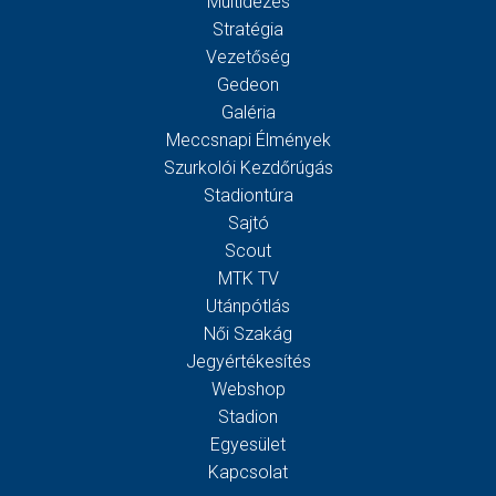
Múltidézés
Stratégia
Vezetőség
Gedeon
Galéria
Meccsnapi Élmények
Szurkolói Kezdőrúgás
Stadiontúra
Sajtó
Scout
MTK TV
Utánpótlás
Női Szakág
Jegyértékesítés
Webshop
Stadion
Egyesület
Kapcsolat