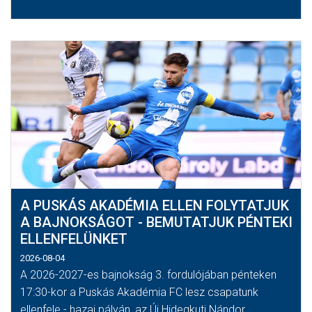
A PUSKÁS AKADÉMIA ELLEN FOLYTATJUK
A BAJNOKSÁGOT - BEMUTATJUK PÉNTEKI
ELLENFELÜNKET
2026-08-04
A 2026-2027-es bajnokság 3. fordulójában pénteken
17:30-kor a Puskás Akadémia FC lesz csapatunk
ellenfele - hazai pályán, az Új Hidegkuti Nándor