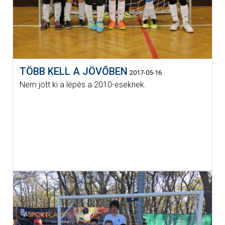
TÖBB KELL A JÖVŐBEN
2017-05-16
Nem jött ki a lépés a 2010-eseknek.