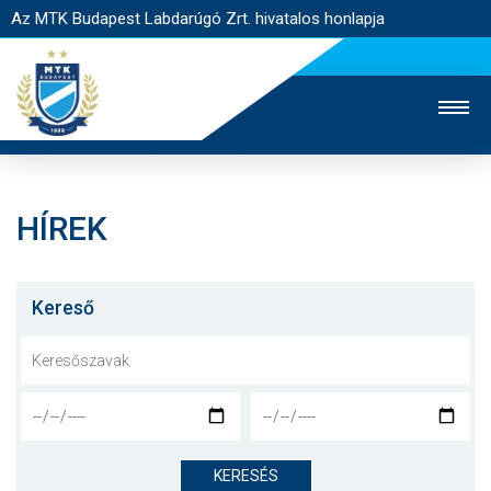
Az MTK Budapest Labdarúgó Zrt. hivatalos honlapja
HÍREK
MTK TV
UTÁNPÓTLÁS
NŐI SZAKÁG
JEGYÉRTÉKESÍTÉS
WEBSHOP
STADION
Kereső
EGYESÜLET
KAPCSOLAT
NYITÓLAP
HÍREK
KERESÉS
CSAPATOK