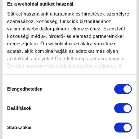
Ez a weboldal sütiket használ.
Sütiket használunk a tartalmak és hirdetések személyre
szabásához, közösségi funkciók biztosításához,
valamint weboldalforgalmunk elemzéséhez. Ezenkívül
közösségi média-, hirdető- és elemező partnereinkkel
megosztjuk az Ön weboldalhasználatra vonatkozó
adatait, akik kombinálhatják az adatokat más olyan
adatokkal, amelyeket Ön adott meg számukra vagy az
Ön által használt más szolgáltatásokból gyűjtöttek. A
weboldalon való böngészés folytatásával Ön hozzájárul a
sütik használatához.
Hozzájárulás
Elengedhetetlen
kiválasztása
Beállítások
BRAVÚROS HÉTVÉGE
2017-05-12
Statisztikai
A Kölyökligában és a Murial-kupán sem termett