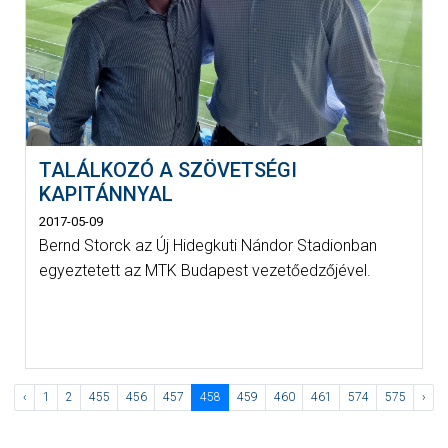
TALÁLKOZÓ A SZÖVETSÉGI
KAPITÁNNYAL
2017-05-09
Bernd Storck az Új Hidegkuti Nándor Stadionban
egyeztetett az MTK Budapest vezetőedzőjével.
‹
1
2
455
456
457
458
459
460
461
574
575
›