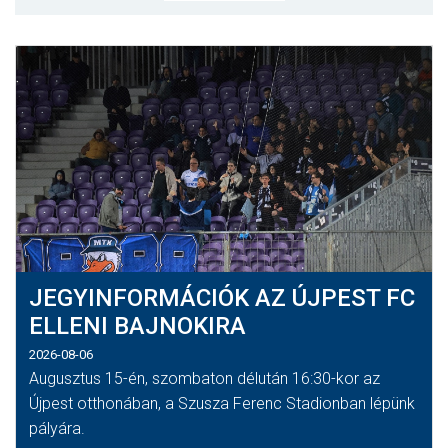
MÉRKŐZÉSEK
KLUB
GALÉRIA
SZURKOLÓI ÉLMÉNYEK
AKKREDITÁCIÓ
JEGYINFORMÁCIÓK AZ ÚJPEST FC
ELLENI BAJNOKIRA
2026-08-06
Augusztus 15-én, szombaton délután 16:30-kor az
Újpest otthonában, a Szusza Ferenc Stadionban lépünk
pályára.