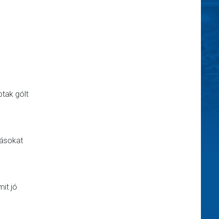
ptak gólt
dásokat
it jó