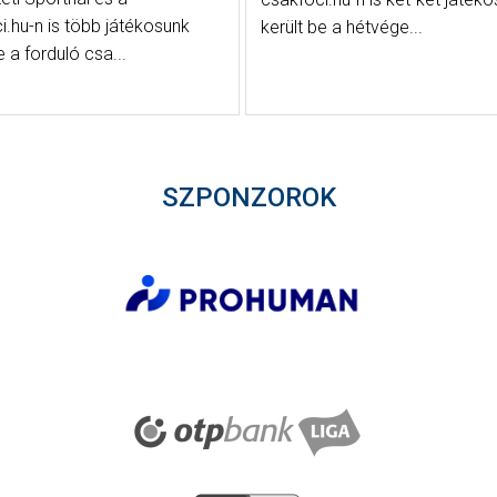
i.hu-n is több játékosunk
került be a hétvége...
e a forduló csa...
SZPONZOROK