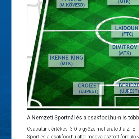
A Nemzeti Sportnál és a csakfoci.hu-n is több
Csapatunk értékes, 3-0-s győzelmet aratott a ZTE FC
Sport és a csakfoci.hu által megválasztott forduló 