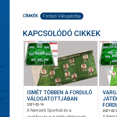
CÍMKÉK:
Forduló Válogatottja
KAPCSOLÓDÓ CIKKEK
ISMÉT TÖBBEN A FORDULÓ
VARG
VÁLOGATOTTJÁBAN
JÁTÉK
FORD
2021-02-16
A Nemzeti Sportnál és a
2021-02-
A Nemze
csakfoci.hu-n is több játékosunk