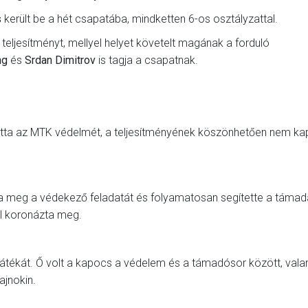
s
került be a hét csapatába, mindketten 6-os osztályzattal.
 teljesítményt, mellyel helyet követelt magának a forduló
ng
és
Srdan Dimitrov
is tagja a csapatnak.
ította az MTK védelmét, a teljesítményének köszönhetően nem ka
dotta meg a védekező feladatát és folyamatosan segítette a táma
al koronázta meg.
játékát. Ő volt a kapocs a védelem és a támadósor között, valam
ajnokin.