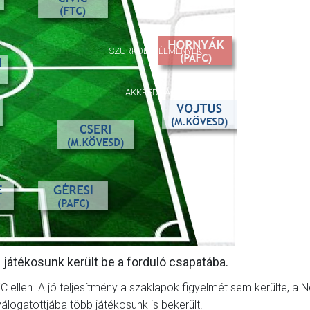
GALÉRIA
SZURKOLÓI ÉLMÉNYEK
AKKREDITÁCIÓ
 játékosunk került be a forduló csapatába.
 ellen. A jó teljesítmény a szaklapok figyelmét sem kerülte, a 
válogatottjába több játékosunk is bekerült.