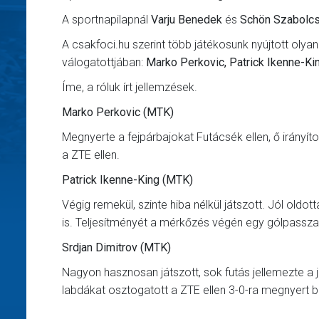
A sportnapilapnál
Varju Benedek
és
Schön Szabolc
A csakfoci.hu szerint több játékosunk nyújtott olyan
válogatottjában:
Marko Perkovic, Patrick Ikenne-Ki
Íme, a róluk írt jellemzések.
Marko Perkovic (MTK)
Megnyerte a fejpárbajokat Futácsék ellen, ő irány
a ZTE ellen.
Patrick Ikenne-King (MTK)
Végig remekül, szinte hiba nélkül játszott. Jól ol
is. Teljesítményét a mérkőzés végén egy gólpassz
Srdjan Dimitrov (MTK)
Nagyon hasznosan játszott, sok futás jellemezte a 
labdákat osztogatott a ZTE ellen 3-0-ra megnyert b