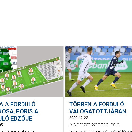
A A FORDULÓ
TÖBBEN A FORDULÓ
OSA, BORIS A
VÁLOGATOTTJÁBAN
ULÓ EDZŐJE
2020-12-22
A Nemzeti Sportnál és a
05
ti Sportnál és a
csakfoci.hu-n is két-két játék