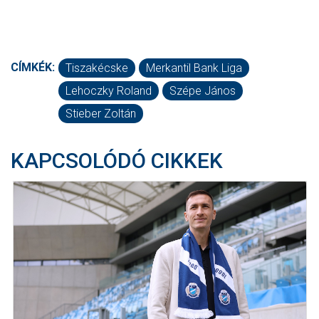
CÍMKÉK:
Tiszakécske
Merkantil Bank Liga
Lehoczky Roland
Szépe János
Stieber Zoltán
KAPCSOLÓDÓ CIKKEK