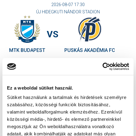
2026-08-07 17:30
ÚJ HIDEGKUTI NÁNDOR STADION
VS
MTK BUDAPEST
PUSKÁS AKADÉMIA FC
MTK BUDAPEST HÍRLEVÉL
Ne maradjon le egy eseményről sem! Iratkozzon fel ingyenes
hírlevelünkre:
Ez a weboldal sütiket használ.
Sütiket használunk a tartalmak és hirdetések személyre
szabásához, közösségi funkciók biztosításához,
valamint weboldalforgalmunk elemzéséhez. Ezenkívül
közösségi média-, hirdető- és elemező partnereinkkel
megosztjuk az Ön weboldalhasználatra vonatkozó
Elfogadom az
Adatvédelmi tájékoztatót
!
adatait, akik kombinálhatják az adatokat más olyan