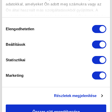
FELIRATKOZOM
adatokkal, amelyeket Ön adott meg számukra vagy az
Ön által használt más szolgáltatásokból gyűjtöttek. A
weboldalon való böngészés folytatásával Ön hozzájárul a
sütik használatához.
SZPONZOROK
Hozzájárulás
Elengedhetetlen
kiválasztása
Beállítások
Statisztikai
Marketing
Részletek megjelenítése
Összes süti engedélyezése