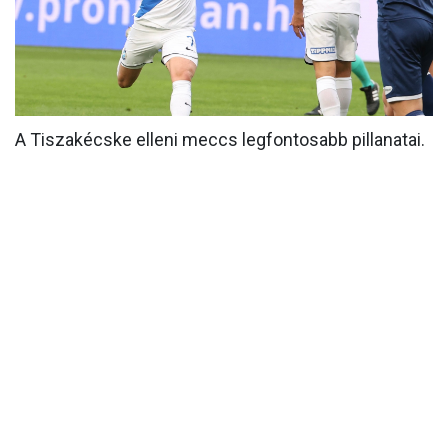
MÉRKŐZÉSEK
KLUB
GALÉRIA
A Tiszakécske elleni meccs legfontosabb pillanatai.
SZURKOLÓI ÉLMÉNYEK
AKKREDITÁCIÓ