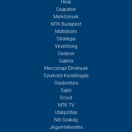
Hírek
Csapatok
Mérkőzések
MTK Budapest
Múltidézés
Stratégia
Vezetőség
Gedeon
Galéria
Meccsnapi Élmények
Szurkolói Kezdőrúgás
Stadiontúra
Sajtó
Scout
MTK TV
Utánpótlás
Női Szakág
Jegyértékesítés