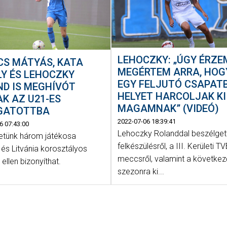
LEHOCZKY: „ÚGY ÉRZE
CS MÁTYÁS, KATA
MEGÉRTEM ARRA, HOG
Y ÉS LEHOCZKY
EGY FELJUTÓ CSAPAT
D IS MEGHÍVÓT
HELYET HARCOLJAK KI
K AZ U21-ES
MAGAMNAK” (VIDEÓ)
GATOTTBA
2022-07-06 18:39:41
6 07:43:00
Lehoczky Rolanddal beszélget
retünk három játékosa
felkészülésről, a III. Kerületi TV
 és Litvánia korosztályos
meccsről, valamint a követke
ellen bizonyíthat.
szezonra ki...