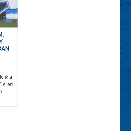
M,
Y
BAN
tünk a
E elleni
ző