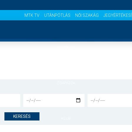
MTK TV
UTÁNPÓTLÁS
NŐI SZAKÁG
JEGYÉRTÉKES
NYITÓLAP
HÍREK
CSAPATOK
MÉRKŐZÉSEK
KERESÉS
KLUB