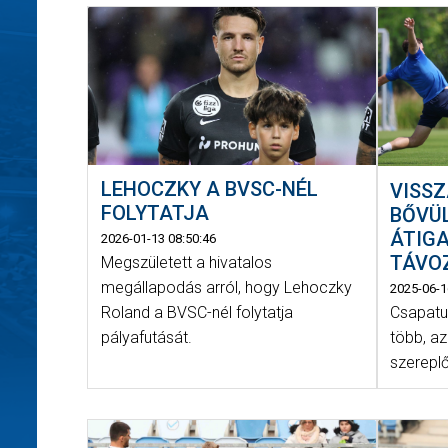
LEHOCZKY A BVSC-NÉL
VISSZ
FOLYTATJA
BŐVÜL
ÁTIGA
2026-01-13 08:50:46
TÁVO
Megszületett a hivatalos
megállapodás arról, hogy Lehoczky
2025-06-1
Csapatun
Roland a BVSC-nél folytatja
több, a
pályafutását.
szereplő