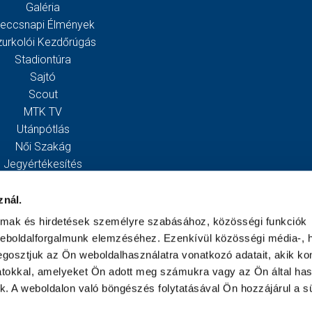
Galéria
eccsnapi Élmények
zurkolói Kezdőrúgás
Stadiontúra
Sajtó
Scout
MTK TV
Utánpótlás
Női Szakág
Jegyértékesítés
Webshop
Stadion
znál.
Egyesület
almak és hirdetések személyre szabásához, közösségi funkciók
Kapcsolat
weboldalforgalmunk elemzéséhez. Ezenkívül közösségi média-, h
gosztjuk az Ön weboldalhasználatra vonatkozó adatait, akik ko
atokkal, amelyeket Ön adott meg számukra vagy az Ön által ha
ek. A weboldalon való böngészés folytatásával Ön hozzájárul a sü