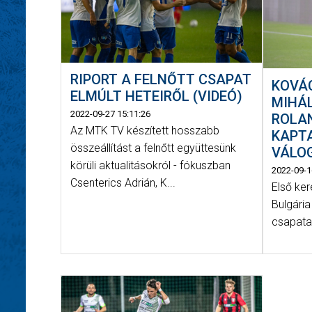
RIPORT A FELNŐTT CSAPAT
KOVÁ
ELMÚLT HETEIRŐL (VIDEÓ)
MIHÁL
2022-09-27 15:11:26
ROLAN
Az MTK TV készített hosszabb
KAPTA
összeállítást a felnőtt együttesünk
VÁLO
körüli aktualitásokról - fókuszban
2022-09-1
Csenterics Adrián, K...
Első ke
Bulgária
csapata 