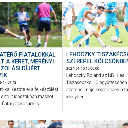
GALÉRIA
SZURKOLÓI ÉLMÉNYEK
AKKREDITÁCIÓ
LEHOCZKY TISZAKÉCS
ATÉRŐ FIATALOKKAL
SZEREPEL KÖLCSÖNBE
T A KERET, MERÉNYI
ZOLÁSI DÍJÉRT
2024-01-10 15:00:00
ZIK
Lehoczky Roland az NB II-es
Tiszakécskei LC együttesében
6 14:01:42
kkal kezdte el a felkészülést
szerepel majd kölcsönben a ta
z elmúlt időszakban máshol
idényben.
 fiatal játékosunk is.