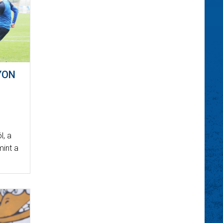
YON
l, a
mint a