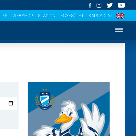
ÍTÉS
WEBSHOP
STADION
EGYESÜLET
KAPCSOLAT