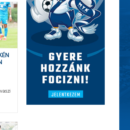
KÉN
N
vaszi