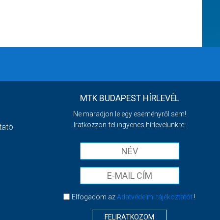
MTK BUDAPEST HÍRLEVÉL
Ne maradjon le egy eseményről sem!
Iratkozzon fel ingyenes hírlevelünkre:
tató
Elfogadom az
Adatvédelmi tájékoztatót
!
FELIRATKOZOM