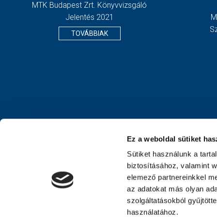
MTK Budapest Zrt. Könyvvizsgáló
Jelentés 2021
M
S
TOVÁBBIAK
Ez a weboldal sütiket has
Sütiket használunk a tart
biztosításához, valamint 
elemező partnereinkkel me
az adatokat más olyan ad
szolgáltatásokból gyűjtött
használatához.