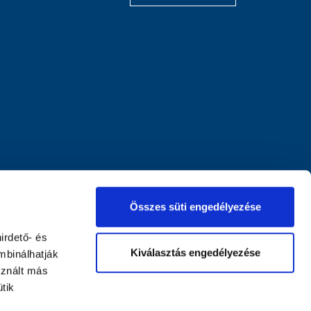
Összes süti engedélyezése
irdető- és
Kiválasztás engedélyezése
mbinálhatják
sznált más
tik