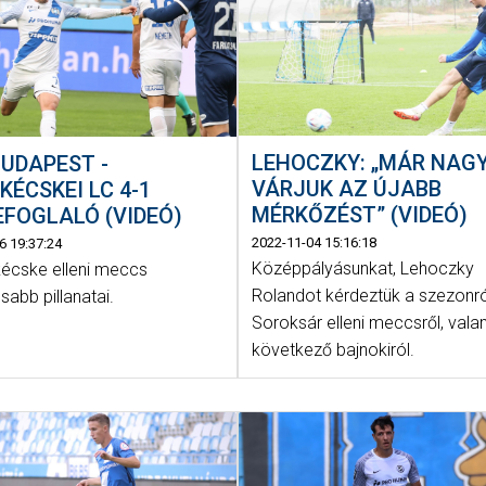
LEHOCZKY: „MÁR NAG
UDAPEST -
VÁRJUK AZ ÚJABB
KÉCSKEI LC 4-1
MÉRKŐZÉST” (VIDEÓ)
FOGLALÓ (VIDEÓ)
2022-11-04 15:16:18
6 19:37:24
Középpályásunkat, Lehoczky
kécske elleni meccs
Rolandot kérdeztük a szezonró
sabb pillanatai.
Soroksár elleni meccsről, vala
következő bajnokiról.