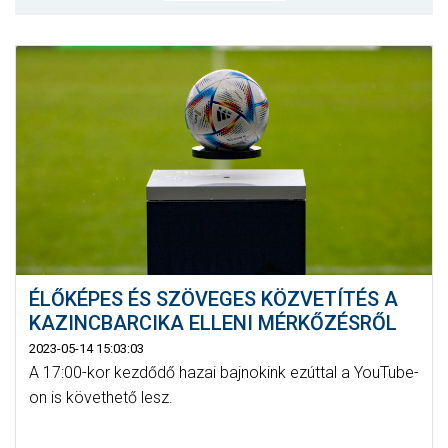
MÉRKŐZÉSEK
KLUB
GALÉRIA
SZURKOLÓI ÉLMÉNYEK
AKKREDITÁCIÓ
ÉLŐKÉPES ÉS SZÖVEGES KÖZVETÍTÉS A
KAZINCBARCIKA ELLENI MÉRKŐZÉSRŐL
2023-05-14 15:03:03
A 17:00-kor kezdődő hazai bajnokink ezúttal a YouTube-
on is követhető lesz.