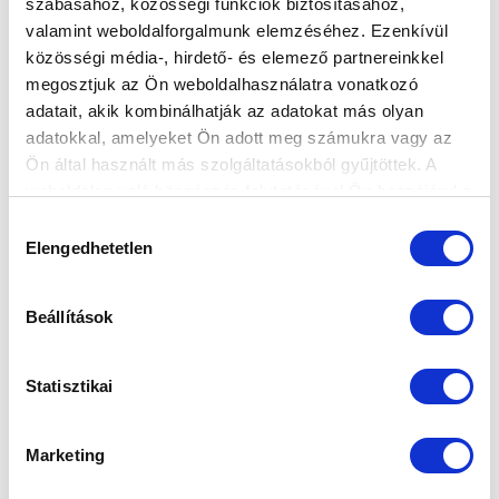
szabásához, közösségi funkciók biztosításához,
valamint weboldalforgalmunk elemzéséhez. Ezenkívül
HORVÁTH DÁVID: „REMÉLEM, EZ A POFON
közösségi média-, hirdető- és elemező partnereinkkel
FELRÁZ MINKET” (VIDEÓ)
megosztjuk az Ön weboldalhasználatra vonatkozó
2023-04-25 10:18:46
adatait, akik kombinálhatják az adatokat más olyan
Vezetőedzőnk, Horváth Dávid értékelt a Soroksár elleni
adatokkal, amelyeket Ön adott meg számukra vagy az
összecsapás után.
Ön által használt más szolgáltatásokból gyűjtöttek. A
weboldalon való böngészés folytatásával Ön hozzájárul a
sütik használatához.
Hozzájárulás
Elengedhetetlen
kiválasztása
Beállítások
Statisztikai
Marketing