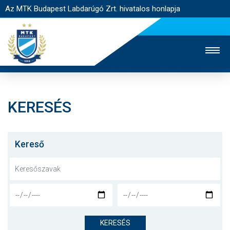
Az MTK Budapest Labdarúgó Zrt. hivatalos honlapja
KERESÉS
MTK TV
UTÁNPÓTLÁS
NŐI SZAKÁG
JEGYÉRTÉKESÍTÉS
WEBSHOP
STADION
Kereső
EGYESÜLET
KAPCSOLAT
NYITÓLAP
HÍREK
KERESÉS
CSAPATOK