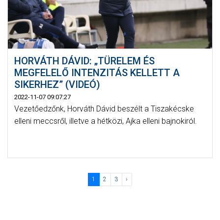
HORVÁTH DÁVID: „TÜRELEM ÉS
MEGFELELŐ INTENZITÁS KELLETT A
SIKERHEZ” (VIDEÓ)
2022-11-07 09:07:27
Vezetőedzőnk, Horváth Dávid beszélt a Tiszakécske
elleni meccsről, illetve a hétközi, Ajka elleni bajnokiról.
1
2
3
›