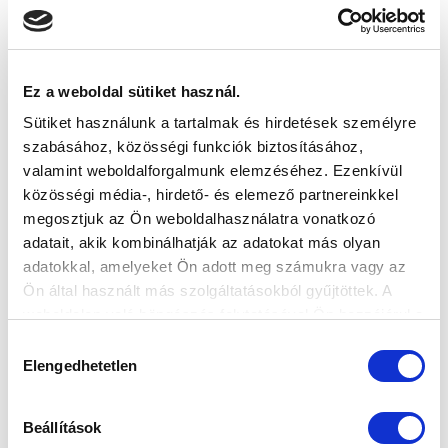
Ez a weboldal sütiket használ.
GYIRMÓT FC GYŐR - MTK BUDAPEST 1-2
ÖSSZEFOGLALÓ (VIDEÓ)
Sütiket használunk a tartalmak és hirdetések személyre
2023-05-22
szabásához, közösségi funkciók biztosításához,
A Gyirmót elleni szezonzáró mérkőzés legfontosabb
valamint weboldalforgalmunk elemzéséhez. Ezenkívül
pillanatai.
közösségi média-, hirdető- és elemező partnereinkkel
megosztjuk az Ön weboldalhasználatra vonatkozó
adatait, akik kombinálhatják az adatokat más olyan
adatokkal, amelyeket Ön adott meg számukra vagy az
Ön által használt más szolgáltatásokból gyűjtöttek. A
weboldalon való böngészés folytatásával Ön hozzájárul a
sütik használatához.
Hozzájárulás
Elengedhetetlen
kiválasztása
KÖVETKEZŐ MÉRKŐZÉS
Beállítások
2026-08-09 17:30