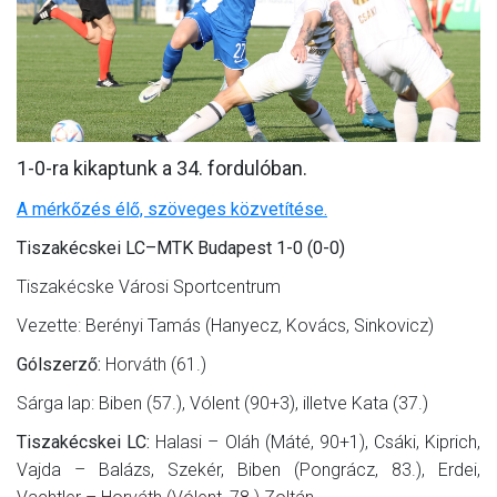
MÉRKŐZÉSEK
KLUB
GALÉRIA
1-0-ra kikaptunk a 34. fordulóban.
SZURKOLÓI ÉLMÉNYEK
A mérkőzés élő, szöveges közvetítése.
AKKREDITÁCIÓ
Tiszakécskei LC–MTK Budapest 1-0 (0-0)
Tiszakécske Városi Sportcentrum
Vezette: Berényi Tamás (Hanyecz, Kovács, Sinkovicz)
Gólszerző:
Horváth (61.)
Sárga lap: Biben (57.), Vólent (90+3), illetve Kata (37.)
Tiszakécskei LC:
Halasi – Oláh (Máté, 90+1), Csáki, Kiprich,
Vajda – Balázs, Szekér, Biben (Pongrácz, 83.), Erdei,