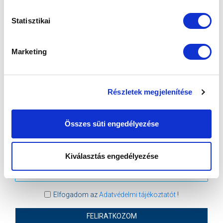
SÁNDOR KÁROLY LABDARÚGÓ AKADÉMIA
Statisztikai
VS
Marketing
MTK BUDAPEST II
SZEKSZÁRDI UFC
Részletek megjelenítése
MTK BUDAPEST HÍRLEVÉL
Ne maradjon le egy eseményről sem! Iratkozzon fel ingyenes
hírlevelünkre:
Összes süti engedélyezése
Kiválasztás engedélyezése
Elfogadom az
Adatvédelmi tájékoztatót
!
FELIRATKOZOM