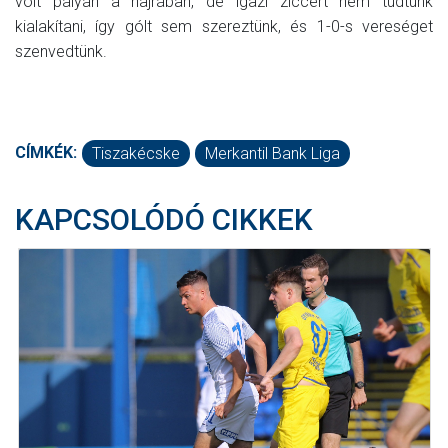
volt pályán a hajrában, de igazi ziccert nem tudtunk
kialakítani, így gólt sem szereztünk, és 1-0-s vereséget
szenvedtünk.
CÍMKÉK:
Tiszakécske
Merkantil Bank Liga
KAPCSOLÓDÓ CIKKEK