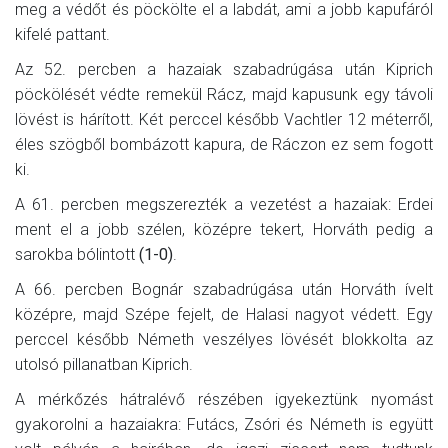
meg a védőt és pöckölte el a labdát, ami a jobb kapufáról
kifelé pattant.
Az 52. percben a hazaiak szabadrúgása után Kiprich
pöckölését védte remekül Rácz, majd kapusunk egy távoli
lövést is hárított. Két perccel később Vachtler 12 méterről,
éles szögből bombázott kapura, de Ráczon ez sem fogott
ki.
A 61. percben megszerezték a vezetést a hazaiak: Erdei
ment el a jobb szélen, középre tekert, Horváth pedig a
sarokba bólintott
(1-0)
.
A 66. percben Bognár szabadrúgása után Horváth ívelt
középre, majd Szépe fejelt, de Halasi nagyot védett. Egy
perccel később Németh veszélyes lövését blokkolta az
utolsó pillanatban Kiprich.
A mérkőzés hátralévő részében igyekeztünk nyomást
gyakorolni a hazaiakra: Futács, Zsóri és Németh is együtt