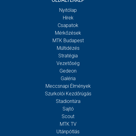
OLDALTÉRKÉP
Nyitólap
Hírek
Csapatok
Mérkőzések
MTK Budapest
Múltidézés
Stratégia
Vezetőség
Gedeon
Galéria
Meccsnapi Élmények
Szurkolói Kezdőrúgás
Stadiontúra
Sajtó
Scout
MTK TV
Utánpótlás