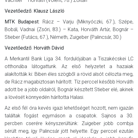
Vachtler – Horváth (Vólent, 78.) Zoltán
Vezetőedző: Klausz László
MTK Budapest:
Rácz – Varju (Miknyóczki, 67.), Szépe,
Bobál, Vadnai (Zsóri, 83.) – Kata, Horváth Artúr, Bognár –
Stieber (Futács, 67.), Németh, Zuigeber (Palincsár, 30.)
Vezetőedző: Horváth Dávid
A Merkantil Bank Liga 34. fordulójában a Tiszakécskei LC
otthonába látogattunk. Az első helyzetet a hazaiak
alakították ki: Biben éles szögből a rövid alsót célozta meg,
de Rácz magabiztosan hárított. Tíz perccel később Horváth
adott be a jobb oldalról, Bognár készített Stieber elé, akinek
a lövését könnyedén hárította Halasi.
Az első fél óra kevés igazi lehetőséget hozott, nem igazán
találtak fogást egymáson a csapatok. Sajnos a 30.
percben cserére kényszerültünk: Zuigeber jobb combja
sérült meg, így Palincsár jött helyette. Egy perccel ezután