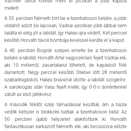
Vachtler távoli lövése ment el jócskán a jobb kapufa
mellett.
A 33. percben Németh tört be a tizenhatoson belülre, a jobb
oldalról adott be laposan, Vadnai azonban jobb lábbal nem
találta el elég jól a labdát, így Halasi újra védett. Két perccel
később Horváth távoli bombája kevéssel kerülte el a kaput.
A 40. percben Bognár szépen emelte be a tizenhatoson
belülre a labdát, Horváth Artúr nagyszerűen fejelt Vadnai elé,
aki 10 méterről, zavartalanul lőhetett, de kapásból fölé
durrantott. Négy perccel később Stieber lőtt 28 méterről
szabadrúgásból, Halasi bravúrral ütötte a labdát szögletre.
A sarokrúgás után Varju fejelt mellé, így 0-0-s döntetlennel
zárult az első játékrész.
A második félidőt szép támadással kezdtük, ám a hazai
védők kétszer is blokkolni tudtak a tizenhatoson belül. Az
50. percben újabb helyzetet alakítottunk ki: Horváth
fantasztikusan sarkazott Németh elé, aki becsúszva előzte