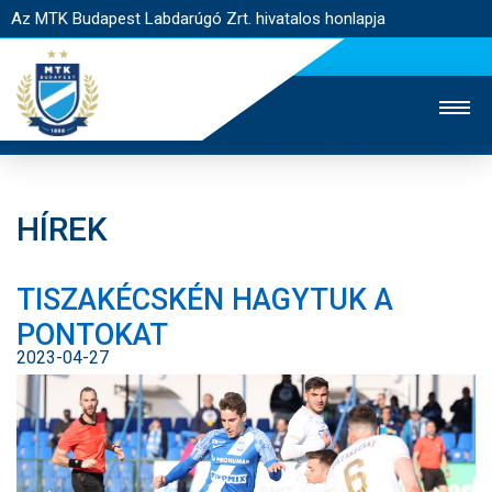
Az MTK Budapest Labdarúgó Zrt. hivatalos honlapja
HÍREK
MTK TV
UTÁNPÓTLÁS
NŐI SZAKÁG
TISZAKÉCSKÉN HAGYTUK A
JEGYÉRTÉKESÍTÉS
WEBSHOP
STADION
PONTOKAT
EGYESÜLET
KAPCSOLAT
2023-04-27
NYITÓLAP
HÍREK
CSAPATOK