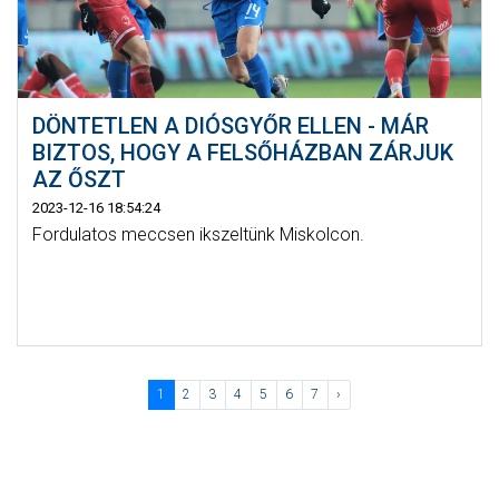
DÖNTETLEN A DIÓSGYŐR ELLEN - MÁR
BIZTOS, HOGY A FELSŐHÁZBAN ZÁRJUK
AZ ŐSZT
2023-12-16 18:54:24
Fordulatos meccsen ikszeltünk Miskolcon.
1
2
3
4
5
6
7
›