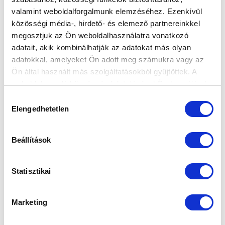
valamint weboldalforgalmunk elemzéséhez. Ezenkívül
BOGNÁR ISTVÁN ZÁRT A KANADAI
közösségi média-, hirdető- és elemező partnereinkkel
TABELLA ÉLÉN - A LISTA
megosztjuk az Ön weboldalhasználatra vonatkozó
2023-12-28 12:06:33
adatait, akik kombinálhatják az adatokat más olyan
Íme, az őszi szezonban lejátszott 19 tétmérkőzésünk
adatokkal, amelyeket Ön adott meg számukra vagy az
alapján készült "kanadai" táblázatunk játékosokra
Ön által használt más szolgáltatásokból gyűjtöttek. A
lebontva az OTP Ba...
weboldalon való böngészés folytatásával Ön hozzájárul a
sütik használatához.
Hozzájárulás
Elengedhetetlen
kiválasztása
Beállítások
Statisztikai
Marketing