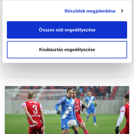
Részletek megjelenítése
KÉPGALÉRIA: DVTK -MTK BUDAPEST 3-3
2023-12-17 15:24:01
Összes süti engedélyezése
Képekben a DVTK elleni találkozó.
Kiválasztás engedélyezése