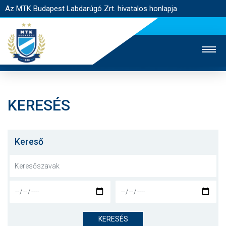
Az MTK Budapest Labdarúgó Zrt. hivatalos honlapja
KERESÉS
MTK TV
UTÁNPÓTLÁS
NŐI SZAKÁG
JEGYÉRTÉKESÍTÉS
WEBSHOP
STADION
Kereső
EGYESÜLET
KAPCSOLAT
NYITÓLAP
HÍREK
KERESÉS
CSAPATOK