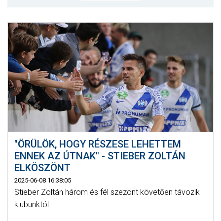
MÉRKŐZÉSEK
KLUB
GALÉRIA
SZURKOLÓI ÉLMÉNYEK
AKKREDITÁCIÓ
"ÖRÜLÖK, HOGY RÉSZESE LEHETTEM
ENNEK AZ ÚTNAK" - STIEBER ZOLTÁN
ELKÖSZÖNT
2025-06-08 16:38:05
Stieber Zoltán három és fél szezont követően távozik
klubunktól.