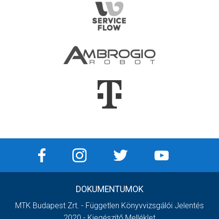
DOKUMENTUMOK
MTK Budapest Zrt. - Független Könyvvizsgálói Jelentés
2020 - Kiegészítő Melléklet