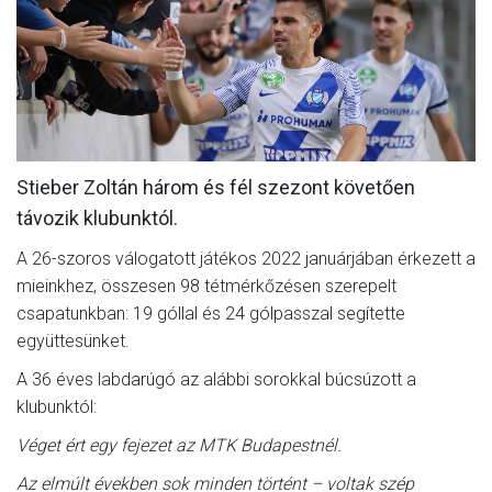
MÉRKŐZÉSEK
KLUB
GALÉRIA
SZURKOLÓI ÉLMÉNYEK
Stieber Zoltán három és fél szezont követően
AKKREDITÁCIÓ
távozik klubunktól.
A 26-szoros válogatott játékos 2022 januárjában érkezett a
mieinkhez, összesen 98 tétmérkőzésen szerepelt
csapatunkban: 19 góllal és 24 gólpasszal segítette
együttesünket.
A 36 éves labdarúgó az alábbi sorokkal búcsúzott a
klubunktól:
Véget ért egy fejezet az MTK Budapestnél.
Az elmúlt években sok minden történt – voltak szép