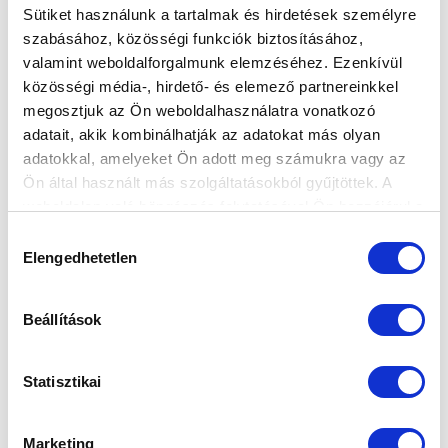
Ne maradjon le egy eseményről sem! Iratkozzon fel ingyenes
Sütiket használunk a tartalmak és hirdetések személyre
hírlevelünkre:
szabásához, közösségi funkciók biztosításához,
valamint weboldalforgalmunk elemzéséhez. Ezenkívül
közösségi média-, hirdető- és elemező partnereinkkel
megosztjuk az Ön weboldalhasználatra vonatkozó
adatait, akik kombinálhatják az adatokat más olyan
adatokkal, amelyeket Ön adott meg számukra vagy az
Elfogadom az
Adatvédelmi tájékoztatót
!
Ön által használt más szolgáltatásokból gyűjtöttek. A
weboldalon való böngészés folytatásával Ön hozzájárul a
FELIRATKOZOM
sütik használatához.
Hozzájárulás
Elengedhetetlen
kiválasztása
SZPONZOROK
Beállítások
Statisztikai
Marketing