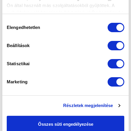
Ön által használt más szolgáltatásokból gyűjtöttek. A
weboldalon való böngészés folytatásával Ön hozzájárul a
SZPONZOROK
sütik használatához.
Hozzájárulás
Elengedhetetlen
kiválasztása
Beállítások
Statisztikai
Marketing
Részletek megjelenítése
Összes süti engedélyezése