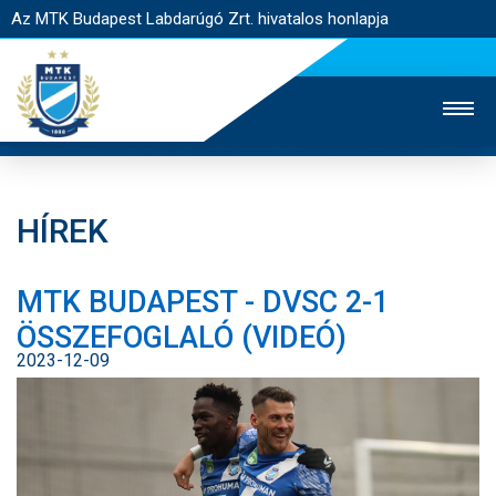
Az MTK Budapest Labdarúgó Zrt. hivatalos honlapja
HÍREK
MTK TV
UTÁNPÓTLÁS
NŐI SZAKÁG
MTK BUDAPEST - DVSC 2-1
JEGYÉRTÉKESÍTÉS
WEBSHOP
STADION
ÖSSZEFOGLALÓ (VIDEÓ)
EGYESÜLET
KAPCSOLAT
2023-12-09
NYITÓLAP
HÍREK
CSAPATOK