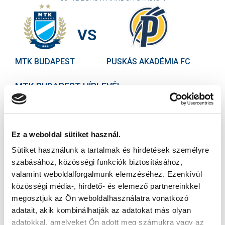
VS
MTK BUDAPEST
PUSKÁS AKADÉMIA FC
MTK BUDAPEST HÍRLEVÉL
Ne maradjon le egy eseményről sem! Iratkozzon fel ingyenes
hírlevelünkre:
Ez a weboldal sütiket használ.
Sütiket használunk a tartalmak és hirdetések személyre
szabásához, közösségi funkciók biztosításához,
valamint weboldalforgalmunk elemzéséhez. Ezenkívül
közösségi média-, hirdető- és elemező partnereinkkel
Elfogadom az
Adatvédelmi tájékoztatót
!
megosztjuk az Ön weboldalhasználatra vonatkozó
FELIRATKOZOM
adatait, akik kombinálhatják az adatokat más olyan
adatokkal, amelyeket Ön adott meg számukra vagy az