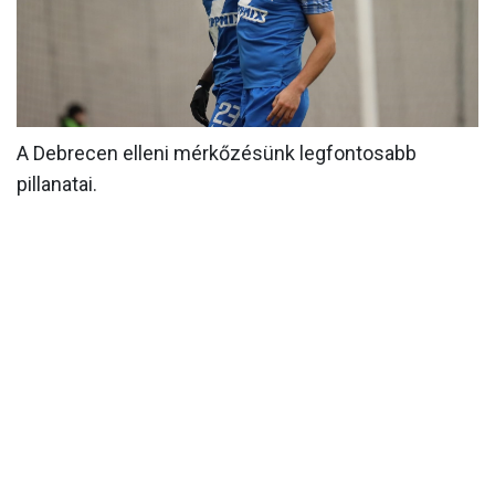
MÉRKŐZÉSEK
KLUB
GALÉRIA
A Debrecen elleni mérkőzésünk legfontosabb
SZURKOLÓI ÉLMÉNYEK
pillanatai.
AKKREDITÁCIÓ