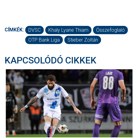
CÍMKÉK:
DVSC
Khaly Lyane Thiam
Összefoglaló
OTP Bank Liga
Stieber Zoltán
KAPCSOLÓDÓ CIKKEK