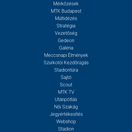
Mérkőzések
MTK Budapest
Múltidézés
Stratégia
Vezetőség
Gedeon
Galéria
Meccsnapi Élmények
Szurkolói Kezdőrúgás
Stadiontúra
Sajtó
Scout
MTK TV
Utánpótlás
Női Szakág
Jegyértékesítés
Webshop
Stadion