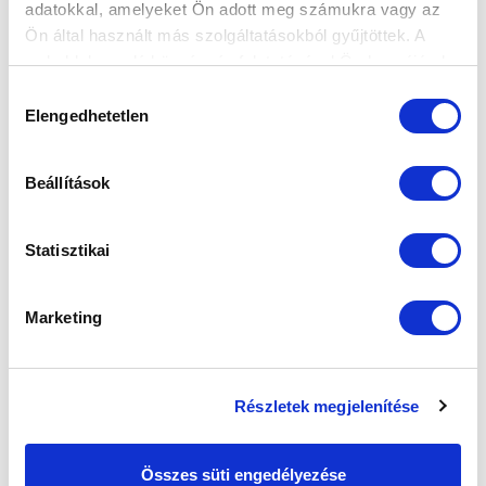
adatokkal, amelyeket Ön adott meg számukra vagy az
Ön által használt más szolgáltatásokból gyűjtöttek. A
weboldalon való böngészés folytatásával Ön hozzájárul a
SZPONZOROK
sütik használatához.
Hozzájárulás
Elengedhetetlen
kiválasztása
Beállítások
Statisztikai
Marketing
Részletek megjelenítése
Összes süti engedélyezése