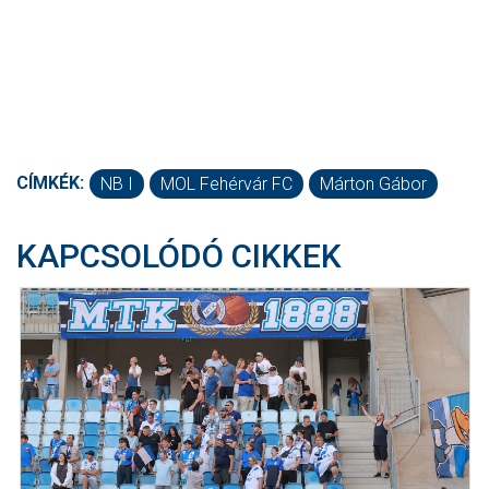
CÍMKÉK:
NB I
MOL Fehérvár FC
Márton Gábor
KAPCSOLÓDÓ CIKKEK