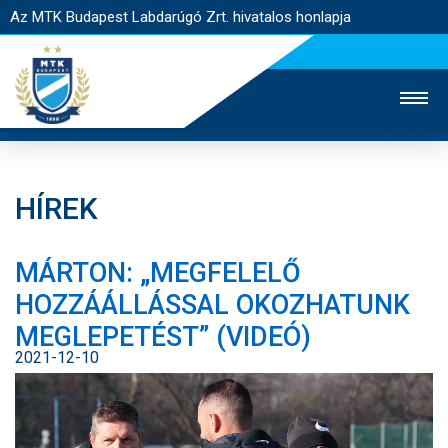
Az MTK Budapest Labdarúgó Zrt. hivatalos honlapja
HÍREK
MTK TV
UTÁNPÓTLÁS
NŐI SZAKÁG
MÁRTON: „MEGFELELŐ
JEGYÉRTÉKESÍTÉS
WEBSHOP
STADION
HOZZÁÁLLÁSSAL OKOZHATUNK
EGYESÜLET
KAPCSOLAT
MEGLEPETÉST” (VIDEÓ)
2021-12-10
NYITÓLAP
HÍREK
CSAPATOK