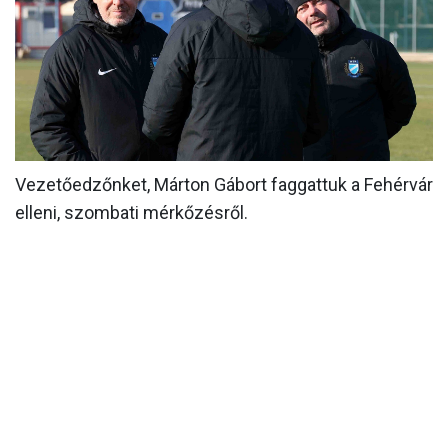
MÉRKŐZÉSEK
KLUB
GALÉRIA
SZURKOLÓI ÉLMÉNYEK
Vezetőedzőnket, Márton Gábort faggattuk a Fehérvár
AKKREDITÁCIÓ
elleni, szombati mérkőzésről.