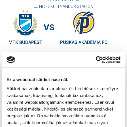
ÚJ HIDEGKUTI NÁNDOR STADION
VS
MTK BUDAPEST
PUSKÁS AKADÉMIA FC
MTK BUDAPEST HÍRLEVÉL
Ne maradjon le egy eseményről sem! Iratkozzon fel ingyenes
hírlevelünkre:
Ez a weboldal sütiket használ.
Sütiket használunk a tartalmak és hirdetések személyre
szabásához, közösségi funkciók biztosításához,
valamint weboldalforgalmunk elemzéséhez. Ezenkívül
közösségi média-, hirdető- és elemező partnereinkkel
Elfogadom az
Adatvédelmi tájékoztatót
!
megosztjuk az Ön weboldalhasználatra vonatkozó
adatait, akik kombinálhatják az adatokat más olyan
FELIRATKOZOM