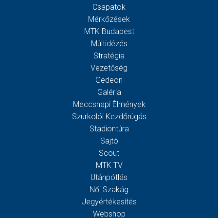
Csapatok
Mérkőzések
MTK Budapest
Múltidézés
Stratégia
Vezetőség
Gedeon
Galéria
Meccsnapi Élmények
Szurkolói Kezdőrúgás
Stadiontúra
Sajtó
Scout
MTK TV
Utánpótlás
Női Szakág
Jegyértékesítés
Webshop