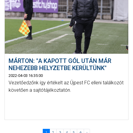
MÁRTON: "A KAPOTT GÓL UTÁN MÁR
NEHEZEBB HELYZETBE KERÜLTÜNK"
2022-04-03 16:35:00
Vezetőedzőnk így értékelt az Újpest FC elleni találkozót
követően a sajtótájékoztatón.
1
2
3
4
5
6
›