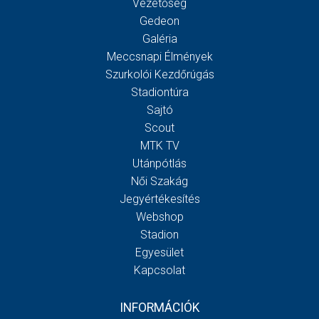
Vezetőség
Gedeon
Galéria
Meccsnapi Élmények
Szurkolói Kezdőrúgás
Stadiontúra
Sajtó
Scout
MTK TV
Utánpótlás
Női Szakág
Jegyértékesítés
Webshop
Stadion
Egyesület
Kapcsolat
INFORMÁCIÓK