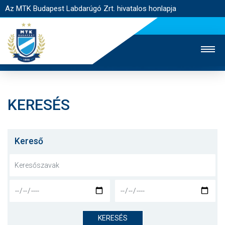
Az MTK Budapest Labdarúgó Zrt. hivatalos honlapja
KERESÉS
MTK TV
UTÁNPÓTLÁS
NŐI SZAKÁG
JEGYÉRTÉKESÍTÉS
WEBSHOP
STADION
Kereső
EGYESÜLET
KAPCSOLAT
NYITÓLAP
HÍREK
KERESÉS
CSAPATOK