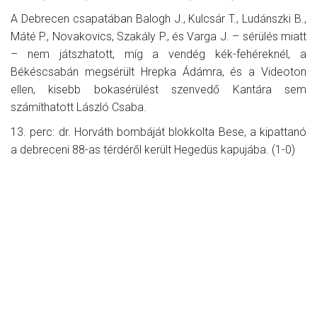
A Debrecen csapatában Balogh J., Kulcsár T., Ludánszki B.,
Máté P., Novakovics, Szakály P., és Varga J. – sérülés miatt
– nem játszhatott, míg a vendég kék-fehéreknél, a
Békéscsabán megsérült Hrepka Ádámra, és a Videoton
ellen, kisebb bokasérülést szenvedő Kantára sem
számíthatott László Csaba.
13. perc: dr. Horváth bombáját blokkolta Bese, a kipattanó
a debreceni 88-as térdéről került Hegedüs kapujába. (1-0)