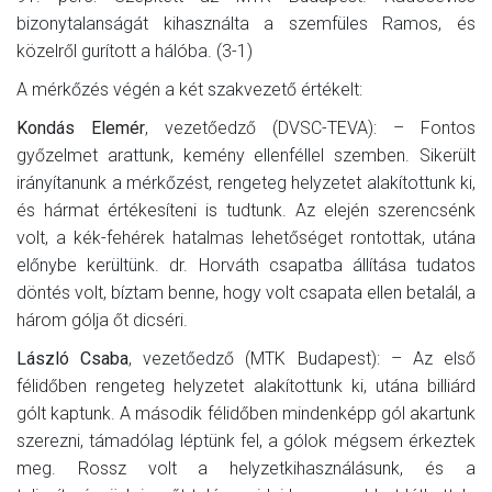
bizonytalanságát kihasználta a szemfüles Ramos, és
közelről gurított a hálóba. (3-1)
A mérkőzés végén a két szakvezető értékelt:
Kondás Elemér
, vezetőedző (DVSC-TEVA): – Fontos
győzelmet arattunk, kemény ellenféllel szemben. Sikerült
irányítanunk a mérkőzést, rengeteg helyzetet alakítottunk ki,
és hármat értékesíteni is tudtunk. Az elején szerencsénk
volt, a kék-fehérek hatalmas lehetőséget rontottak, utána
előnybe kerültünk. dr. Horváth csapatba állítása tudatos
döntés volt, bíztam benne, hogy volt csapata ellen betalál, a
három gólja őt dicséri.
László Csaba
, vezetőedző (MTK Budapest): – Az első
félidőben rengeteg helyzetet alakítottunk ki, utána billiárd
gólt kaptunk. A második félidőben mindenképp gól akartunk
szerezni, támadólag léptünk fel, a gólok mégsem érkeztek
meg. Rossz volt a helyzetkihasználásunk, és a