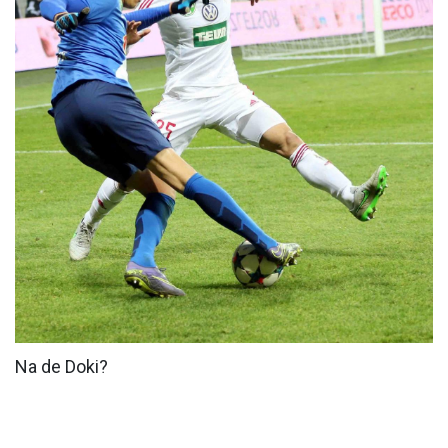
MÉRKŐZÉSEK
KLUB
GALÉRIA
SZURKOLÓI ÉLMÉNYEK
AKKREDITÁCIÓ
Na de Doki?