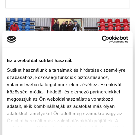
Ez a weboldal sütiket használ.
Sütiket használunk a tartalmak és hirdetések személyre
szabásához, közösségi funkciók biztosításához,
valamint weboldalforgalmunk elemzéséhez. Ezenkívül
közösségi média-, hirdető- és elemező partnereinkkel
megosztjuk az Ön weboldalhasználatra vonatkozó
adatait, akik kombinálhatják az adatokat más olyan
adatokkal, amelyeket Ön adott meg számukra vagy az
NEHÉZ TÚRA ELŐTT
Ön által használt más szolgáltatásokból gyűjtöttek. A
2016-08-12
weboldalon való böngészés folytatásával Ön hozzájárul a
A Nagyerdei Stadionban igyekszik megszerezni