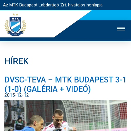
Az MTK Budapest Labdarúgó Zrt. hivatalos honlapja
HÍREK
MTK TV
UTÁNPÓTLÁS
NŐI SZAKÁG
DVSC-TEVA – MTK BUDAPEST 3-1
JEGYÉRTÉKESÍTÉS
WEBSHOP
STADION
(1-0) (GALÉRIA + VIDEÓ)
EGYESÜLET
KAPCSOLAT
2015-12-12
NYITÓLAP
HÍREK
CSAPATOK