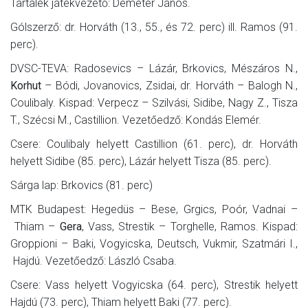
Tartalék játékvezető: Demeter János.
Gólszerző: dr. Horváth (13., 55., és 72. perc) ill. Ramos (91.
perc).
DVSC-TEVA: Radosevics – Lázár, Brkovics, Mészáros N.,
Korhut
– Bódi, Jovanovics, Zsidai, dr. Horváth – Balogh N.,
Coulibaly. Kispad: Verpecz – Szilvási, Sidibe, Nagy Z., Tisza
T., Szécsi M., Castillion. Vezetőedző: Kondás Elemér.
Csere: Coulibaly helyett Castillion (61. perc), dr. Horváth
helyett Sidibe (85. perc), Lázár helyett Tisza (85. perc).
Sárga lap: Brkovics (81. perc)
MTK Budapest: Hegedüs – Bese, Grgics, Poór, Vadnai –
Thiam –
Gera
, Vass, Strestik – Torghelle, Ramos. Kispad:
Groppioni – Baki, Vogyicska, Deutsch, Vukmir, Szatmári I.,
Hajdú. Vezetőedző: László Csaba.
Csere: Vass helyett Vogyicska (64. perc), Strestik helyett
Hajdú (73. perc), Thiam helyett Baki (77. perc).