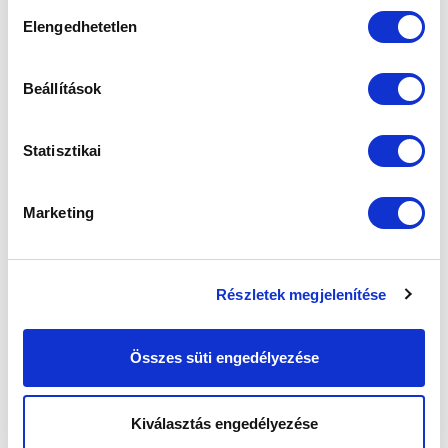
sütik használatához.
Hozzájárulás
szezonbeli első győzelmét az MTK Bu...
Elengedhetetlen
kiválasztása
Beállítások
Statisztikai
Marketing
Részletek megjelenítése
Összes süti engedélyezése
FÓKUSZBAN A FIATALOK (LAPSZEMLE)
2016-06-29
Kiválasztás engedélyezése
A héten megkezdődnek az Európa-liga selejtezői. Az