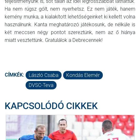
teljesítményünk is, sőt talán az idei legrosszabbat láthattuk.
Ha nem rúgsz gólt, nem nyerhetsz. Ez nem játék, hanem
kemény munka, a kialakított lehetőségeinket ki kellett volna
használnunk. Kanta meghatározó játékosunk, de nélküle is
két meccsen négy pontot szereztünk, nem az ő hiánya
miatt vesztettünk. Gratulálok a Debrecennek!
CÍMKÉK:
László Csaba
Kondás Elemér
DVSC-Teva
KAPCSOLÓDÓ CIKKEK