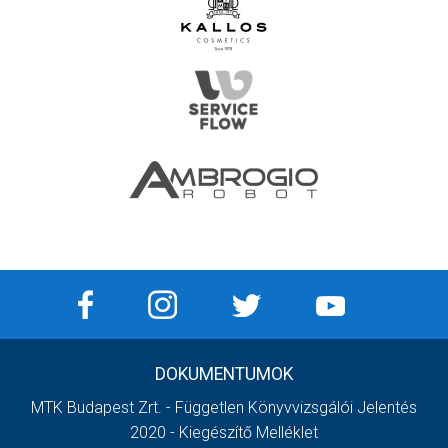
DOKUMENTUMOK
MTK Budapest Zrt. - Független Könyvvizsgálói Jelentés
2020 - Kiegészítő Melléklet