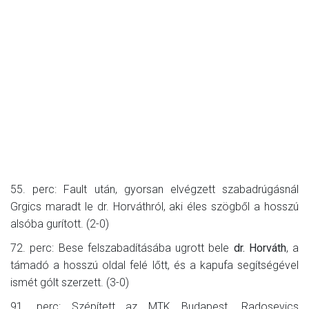
55. perc: Fault után, gyorsan elvégzett szabadrúgásnál
Grgics maradt le dr. Horváthról, aki éles szögből a hosszú
alsóba gurított. (2-0)
72. perc: Bese felszabadításába ugrott bele
dr. Horváth
, a
támadó a hosszú oldal felé lőtt, és a kapufa segítségével
ismét gólt szerzett. (3-0)
91. perc: Szépített az MTK Budapest. Radosevics