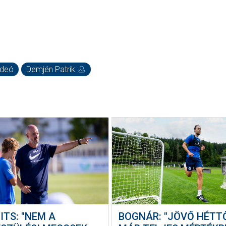
ideó
Demjén Patrik
ITS: "NEM A
BOGNÁR: "JÖVŐ HÉTT