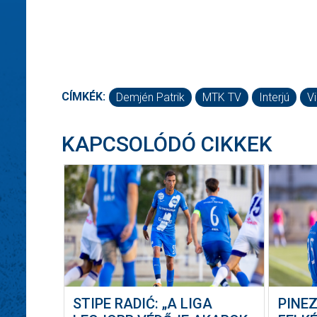
CÍMKÉK:
Demjén Patrik
MTK TV
Interjú
V
KAPCSOLÓDÓ CIKKEK
STIPE RADIĆ: „A LIGA
PINEZ