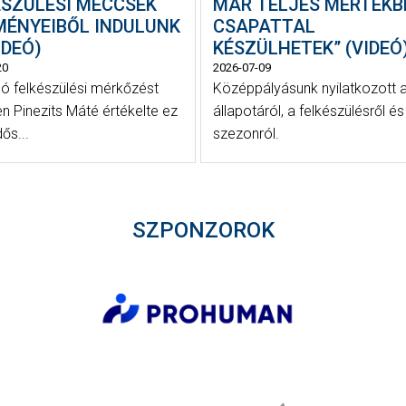
ÉSZÜLÉSI MECCSEK
MÁR TELJES MÉRTÉKB
MÉNYEIBŐL INDULUNK
CSAPATTAL
VIDEÓ)
KÉSZÜLHETEK” (VIDEÓ
20
2026-07-09
só felkészülési mérkőzést
Középpályásunk nyilatkozott 
n Pinezits Máté értékelte ez
állapotáról, a felkészülésről és
dős...
szezonról.
SZPONZOROK