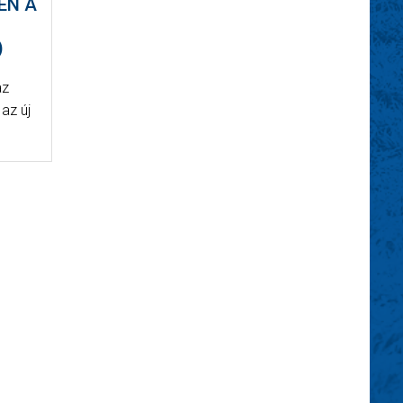
EN A
)
az
 az új