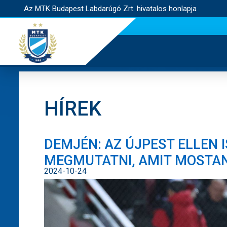
Az MTK Budapest Labdarúgó Zrt. hivatalos honlapja
HÍREK
DEMJÉN: AZ ÚJPEST ELLEN 
MEGMUTATNI, AMIT MOSTA
2024-10-24