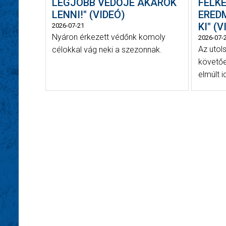
LEGJOBB VÉDŐJE AKAROK
FELK
LENNI!" (VIDEÓ)
ERED
KI" (
2026-07-21
Nyáron érkezett védőnk komoly
2026-07-
Az utol
célokkal vág neki a szezonnak.
követőe
elmúlt i