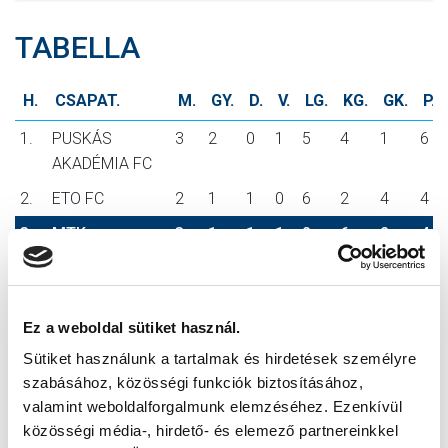
TABELLA
H.
CSAPAT.
M.
GY.
D.
V.
LG.
KG.
GK.
P.
1.
PUSKÁS
3
2
0
1
5
4
1
6
AKADÉMIA FC
2.
ETO FC
2
1
1
0
6
2
4
4
3.
MTK
3
1
1
1
8
6
2
4
BUDAPEST
4.
KISVÁRDA
2
1
1
0
3
1
2
4
MASTER GOOD
Ez a weboldal sütiket használ.
5.
ÚJPEST FC
2
1
0
1
5
4
1
3
Sütiket használunk a tartalmak és hirdetések személyre
szabásához, közösségi funkciók biztosításához,
6.
ZTE FC
2
1
0
1
5
5
0
3
valamint weboldalforgalmunk elemzéséhez. Ezenkívül
7.
PAKSI FC
2
1
0
1
6
7
-1
3
közösségi média-, hirdető- és elemező partnereinkkel