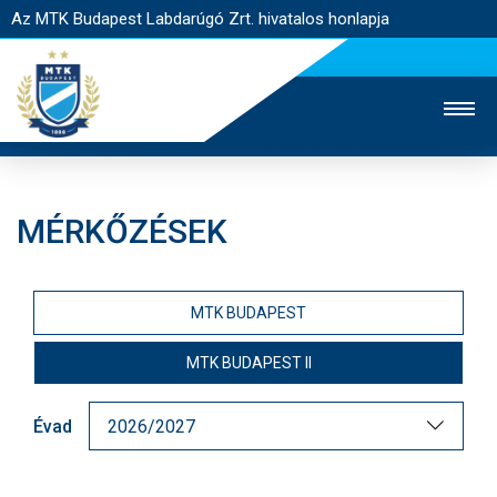
Az MTK Budapest Labdarúgó Zrt. hivatalos honlapja
MÉRKŐZÉSEK
MTK TV
UTÁNPÓTLÁS
NŐI SZAKÁG
JEGYÉRTÉKESÍTÉS
WEBSHOP
STADION
MTK BUDAPEST
EGYESÜLET
KAPCSOLAT
MTK BUDAPEST II
NYITÓLAP
Évad
HÍREK
CSAPATOK