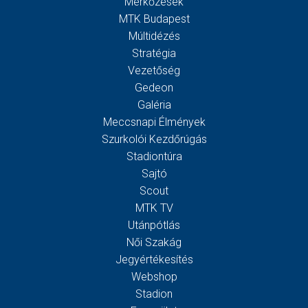
Mérkőzések
MTK Budapest
Múltidézés
Stratégia
Vezetőség
Gedeon
Galéria
Meccsnapi Élmények
Szurkolói Kezdőrúgás
Stadiontúra
Sajtó
Scout
MTK TV
Utánpótlás
Női Szakág
Jegyértékesítés
Webshop
Stadion