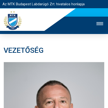
Az MTK Budapest Labdarúgó Zrt. hivatalos honlapja
VEZETŐSÉG
MTK TV
UTÁNPÓTLÁS
NŐI SZAKÁG
JEGYÉRTÉKESÍTÉS
WEBSHOP
STADION
EGYESÜLET
KAPCSOLAT
NYITÓLAP
HÍREK
CSAPATOK