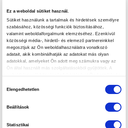
MARKETING ÉS KOMMUNIKÁCIÓS IGAZGATÓ
Ez a weboldal sütiket használ.
Sütiket használunk a tartalmak és hirdetések személyre
szabásához, közösségi funkciók biztosításához,
valamint weboldalforgalmunk elemzéséhez. Ezenkívül
közösségi média-, hirdető- és elemező partnereinkkel
megosztjuk az Ön weboldalhasználatra vonatkozó
adatait, akik kombinálhatják az adatokat más olyan
adatokkal, amelyeket Ön adott meg számukra vagy az
Ön által használt más szolgáltatásokból gyűjtöttek. A
weboldalon való böngészés folytatásával Ön hozzájárul a
sütik használatához.
Hozzájárulás
Elengedhetetlen
kiválasztása
Beállítások
Statisztikai