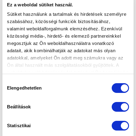
Ez a weboldal sütiket használ.
Sütiket használunk a tartalmak és hirdetések személyre
szabásához, közösségi funkciók biztosításához,
valamint weboldalforgalmunk elemzéséhez. Ezenkívül
közösségi média-, hirdető- és elemező partnereinkkel
megosztjuk az Ön weboldalhasználatra vonatkozó
adatait, akik kombinálhatják az adatokat más olyan
adatokkal, amelyeket Ön adott meg számukra vagy az
Ön által használt más szolgáltatásokból gyűjtöttek. A
weboldalon való böngészés folytatásával Ön hozzájárul a
sütik használatához.
Hozzájárulás
EZEKBEN SZÁMÍTHATSZ RÁNK:
Elengedhetetlen
kiválasztása
hangulatos helyszín biztosítása
Budapest
belvárosában, az Új Hidegkuti Nándor Stadion
Beállítások
egyik páholyában, vagy a lelátós szektorok
egyikében,
belsős catering cég segítségével
saját food
Statisztikai
truckot biztosítunk vagy pultot telepítünk,
saját