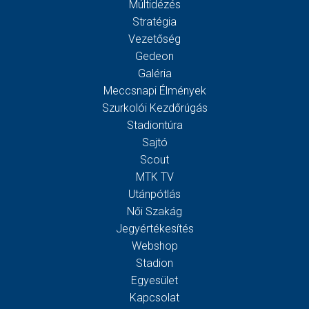
Múltidézés
Stratégia
Vezetőség
Gedeon
Galéria
Meccsnapi Élmények
Szurkolói Kezdőrúgás
Stadiontúra
Sajtó
Scout
MTK TV
Utánpótlás
Női Szakág
Jegyértékesítés
Webshop
Stadion
Egyesület
Kapcsolat