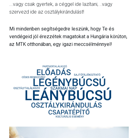
...vagy csak gyertek, a céggel ide lazítani, ..vagy
MÉRKŐZÉSEK
szervezd ide az osztálykirándulást!
KLUB
Mi mindenben segítségedre leszünk, hogy Te és
GALÉRIA
vendégeid jól érezzétek magatokat a Hungária körúton,
az MTK otthonában, egy igazi meccsélménnyel!
SZURKOLÓI ÉLMÉNYEK
AKKREDITÁCIÓ