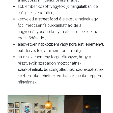
a nagyokig mindenki jól érzi magát,
sok ember között vagytok,
jó hangulatban,
de
mégis elszeparáltan,
kedveled a
street food
ételeket, amelyek egy
foci meccsen felbukkanhatnak, de a
hagyományosabb konyha ételei is felkeltik az
érdeklődésedet,
alapvetően
napközbeni vagy kora esti eseményt,
bulit terveztek, ami nem tart hajnalig,
ha az az esemény forgatókönyve, hogy a
résztvevők szabadon mozoghatnak,
szurkolhatnak, beszélgethetnek, szórakozhatnak,
közben jókat
ehetnek és ihatnak,
amikor éppen
rákívánnak.