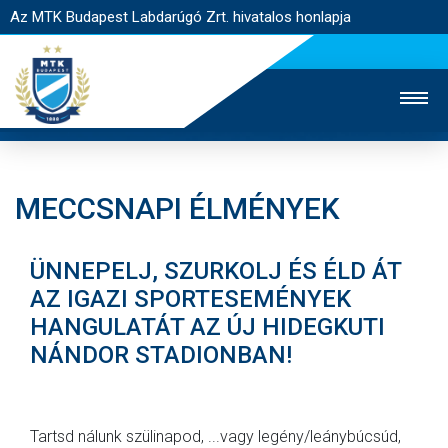
Az MTK Budapest Labdarúgó Zrt. hivatalos honlapja
MECCSNAPI ÉLMÉNYEK
MTK TV
UTÁNPÓTLÁS
NŐI SZAKÁG
ÜNNEPELJ, SZURKOLJ ÉS ÉLD ÁT
JEGYÉRTÉKESÍTÉS
WEBSHOP
STADION
AZ IGAZI SPORTESEMÉNYEK
EGYESÜLET
KAPCSOLAT
HANGULATÁT AZ ÚJ HIDEGKUTI
NÁNDOR STADIONBAN!
NYITÓLAP
HÍREK
Tartsd nálunk szülinapod, ...vagy legény/leánybúcsúd,
CSAPATOK