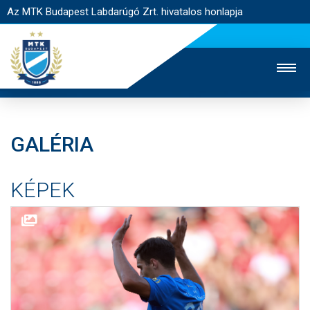
Az MTK Budapest Labdarúgó Zrt. hivatalos honlapja
GALÉRIA
MTK TV
UTÁNPÓTLÁS
NŐI SZAKÁG
KÉPEK
JEGYÉRTÉKESÍTÉS
WEBSHOP
STADION
EGYESÜLET
KAPCSOLAT
NYITÓLAP
HÍREK
CSAPATOK