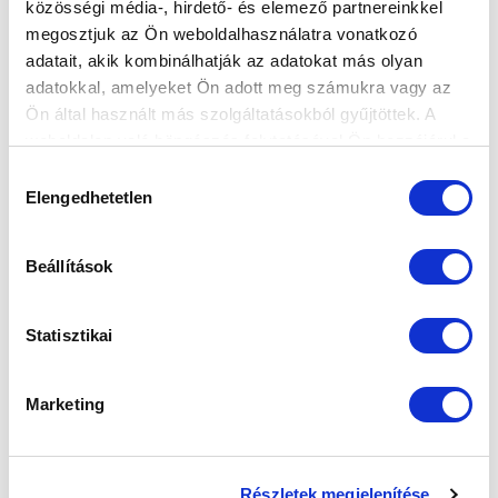
közösségi média-, hirdető- és elemező partnereinkkel
KÉPGALÉRIA: MTK BUDAPEST - FC LNZ CHERKASY 0-4
megosztjuk az Ön weboldalhasználatra vonatkozó
adatait, akik kombinálhatják az adatokat más olyan
2026.07.11
adatokkal, amelyeket Ön adott meg számukra vagy az
Ön által használt más szolgáltatásokból gyűjtöttek. A
weboldalon való böngészés folytatásával Ön hozzájárul a
sütik használatához.
Hozzájárulás
Elengedhetetlen
kiválasztása
Beállítások
Statisztikai
Marketing
KÉPGALÉRIA: AZ UTOLSÓ IDEI EDZÉS SZLOVÉNIÁBAN
Részletek megjelenítése