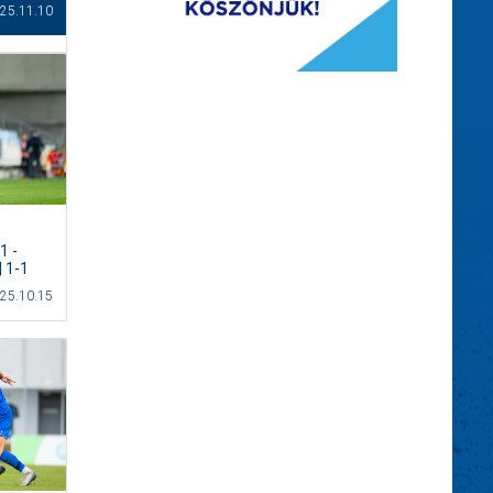
25.11.10
 -
 1-1
25.10.15