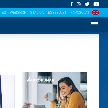
ÍTÉS
WEBSHOP
STADION
EGYESÜLET
KAPCSOLAT