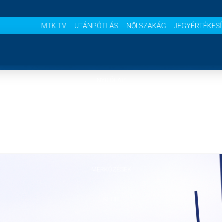
MTK TV
UTÁNPÓTLÁS
NŐI SZAKÁG
JEGYÉRTÉKES
NYITÓLAP
HÍREK
CSAPATOK
MÉRKŐZÉSEK
KLUB