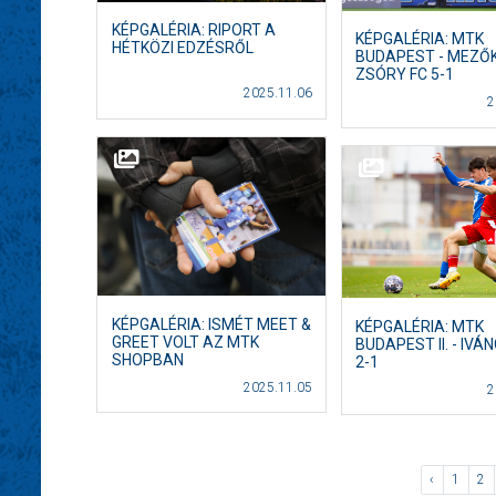
KÉPGALÉRIA: RIPORT A
KÉPGALÉRIA: MTK
HÉTKÖZI EDZÉSRŐL
BUDAPEST - MEZŐ
ZSÓRY FC 5-1
2025.11.06
2
KÉPGALÉRIA: ISMÉT MEET &
KÉPGALÉRIA: MTK
GREET VOLT AZ MTK
BUDAPEST II. - IVÁ
SHOPBAN
2-1
2025.11.05
2
‹
1
2