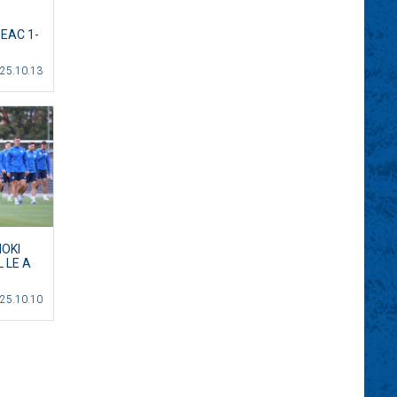
PEAC 1-
25.10.13
NOKI
 LE A
25.10.10