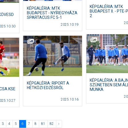
KÉPGALÉRIA: MTK
KÉPGALÉRIA: MTK
BUDAPEST II. - PTE-
BUDAPEST - NYÍREGYHÁZA
KÖVESD
2
SPARTACUS FC 5-1
20
2025.10.19
025.10.30
KÉPGALÉRIA: A BAJ
KÉPGALÉRIA: RIPORT A
SZÜNETBEN SEM ÁLL
HÉTKÖZI EDZÉSRŐL
NCSA KSE
MUNKA
20
2025.10.16
025.10.27
3
4
5
6
7
8
81
82
›