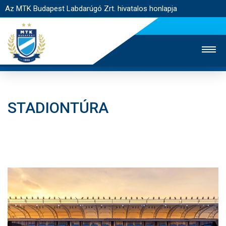
Az MTK Budapest Labdarúgó Zrt. hivatalos honlapja
STADIONTÚRA
MTK TV
UTÁNPÓTLÁS
NŐI SZAKÁG
JEGYÉRTÉKESÍTÉS
WEBSHOP
STADION
EGYESÜLET
KAPCSOLAT
NYITÓLAP
HÍREK
CSAPATOK