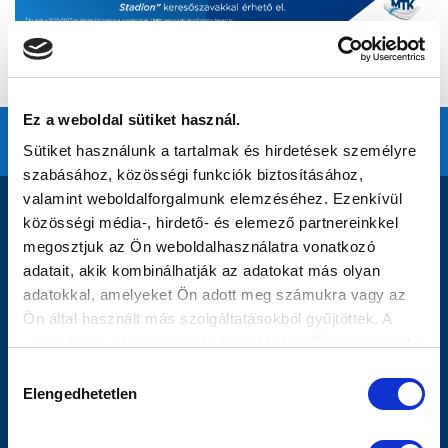
Ez a weboldal sütiket használ.
Sütiket használunk a tartalmak és hirdetések személyre
szabásához, közösségi funkciók biztosításához,
valamint weboldalforgalmunk elemzéséhez. Ezenkívül
DOKUMENTUMOK
közösségi média-, hirdető- és elemező partnereinkkel
MTK Budapest Zrt. - Független Könyvvizsgálói Jelentés
megosztjuk az Ön weboldalhasználatra vonatkozó
2020 - Kiegészítő Melléklet
adatait, akik kombinálhatják az adatokat más olyan
2020 - Mérleg, Eredmény
adatokkal, amelyeket Ön adott meg számukra vagy az
Ön által használt más szolgáltatásokból gyűjtöttek. A
MTK BUDAPEST ZRT._SFP_2021-2021_MLSZ
weboldalon való böngészés folytatásával Ön hozzájárul a
JÓVÁHAGYÓ HATÁROZAT
sütik használatához.
MTK BUDAPEST ZRT._SFP_KERELEM_2021-2022
Hozzájárulás
Elengedhetetlen
MTK Budapest Zrt. Beszámoló 2021
kiválasztása
MTK Budapest Zrt. Könyvvizsgáló Jelentés 2021