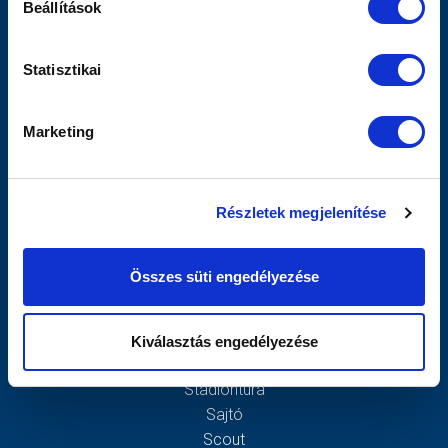
TOVÁBBIAK
Beállítások
OLDALTÉRKÉP
Statisztikai
Nyitólap
Hírek
Marketing
Csapatok
Mérkőzések
MTK Budapest
Részletek megjelenítése
Múltidézés
Stratégia
Vezetőség
Összes süti engedélyezése
Gedeon
Galéria
Meccsnapi Élmények
Kiválasztás engedélyezése
Szurkolói Kezdőrúgás
Stadiontúra
Sajtó
Scout