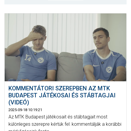
MÉRKŐZÉSEK
KLUB
GALÉRIA
SZURKOLÓI ÉLMÉNYEK
AKKREDITÁCIÓ
KOMMENTÁTORI SZEREPBEN AZ MTK
BUDAPEST JÁTÉKOSAI ÉS STÁBTAGJAI
(VIDEÓ)
2025-09-18 10:19:21
Az MTK Budapest játékosait és stábtagjait most
különleges szerepre kértük fel: kommentálják a korábbi