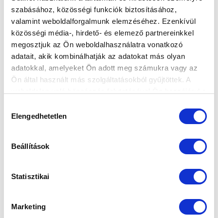
szabásához, közösségi funkciók biztosításához,
valamint weboldalforgalmunk elemzéséhez. Ezenkívül
ÚTINAPLÓ: ÍGY ÉLTÜNK AZ
közösségi média-, hirdető- és elemező partnereinkkel
EDZŐTÁBORBAN - I. RÉSZ (VIDEÓ)
megosztjuk az Ön weboldalhasználatra vonatkozó
2024-07-11 09:17:25
adatait, akik kombinálhatják az adatokat más olyan
Az MTK TV riportja a szlovéniai edzőtáborról.
adatokkal, amelyeket Ön adott meg számukra vagy az
Ön által használt más szolgáltatásokból gyűjtöttek. A
weboldalon való böngészés folytatásával Ön hozzájárul a
sütik használatához.
Hozzájárulás
Elengedhetetlen
kiválasztása
Beállítások
Statisztikai
Marketing