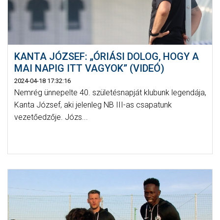
KANTA JÓZSEF: „ÓRIÁSI DOLOG, HOGY A
MAI NAPIG ITT VAGYOK” (VIDEÓ)
2024-04-18 17:32:16
Nemrég ünnepelte 40. születésnapját klubunk legendája,
Kanta József, aki jelenleg NB III-as csapatunk
vezetőedzője. Józs...