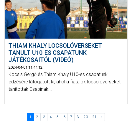
THIAM KHALY LOCSOLÓVERSEKET
TANULT U10-ES CSAPATUNK
JÁTÉKOSAITÓL (VIDEÓ)
2024-04-01 11:44:12
Kocsis Gergő és Thiam Khaly U10-es csapatunk
edzésére látogatott ki, ahol a fiatalok locsolóverseket
tanítottak Csabinak...
1
2
3
4
5
6
7
8
20
21
›