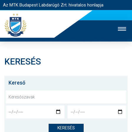
Az MTK Budapest Labdarúgó Zrt. hivatalos honlapja
KERESÉS
MTK TV
UTÁNPÓTLÁS
NŐI SZAKÁG
JEGYÉRTÉKESÍTÉS
WEBSHOP
STADION
Kereső
EGYESÜLET
KAPCSOLAT
NYITÓLAP
HÍREK
KERESÉS
CSAPATOK