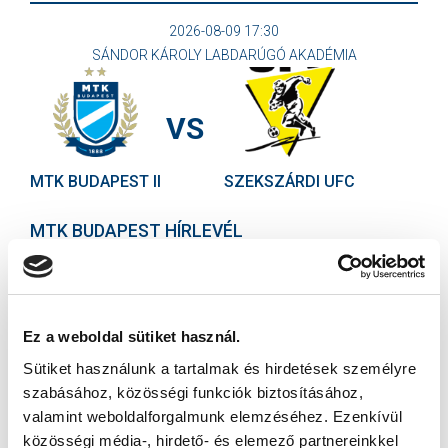
2026-08-09 17:30
SÁNDOR KÁROLY LABDARÚGÓ AKADÉMIA
VS
MTK BUDAPEST II
SZEKSZÁRDI UFC
MTK BUDAPEST HÍRLEVÉL
Ne maradjon le egy eseményről sem! Iratkozzon fel ingyenes
hírlevelünkre:
Ez a weboldal sütiket használ.
Sütiket használunk a tartalmak és hirdetések személyre
szabásához, közösségi funkciók biztosításához,
valamint weboldalforgalmunk elemzéséhez. Ezenkívül
Elfogadom az
Adatvédelmi tájékoztatót
!
közösségi média-, hirdető- és elemező partnereinkkel