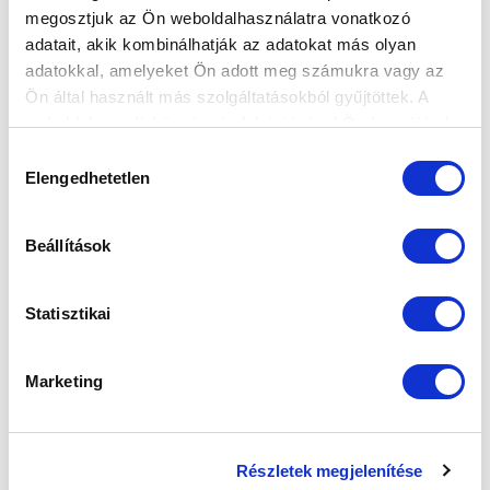
megosztjuk az Ön weboldalhasználatra vonatkozó
FELIRATKOZOM
adatait, akik kombinálhatják az adatokat más olyan
adatokkal, amelyeket Ön adott meg számukra vagy az
Ön által használt más szolgáltatásokból gyűjtöttek. A
SZPONZOROK
weboldalon való böngészés folytatásával Ön hozzájárul a
sütik használatához.
Hozzájárulás
Elengedhetetlen
kiválasztása
Beállítások
Statisztikai
Marketing
Részletek megjelenítése