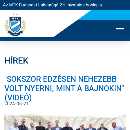
Az MTK Budapest Labdarúgó Zrt. hivatalos honlapja
HÍREK
MTK TV
UTÁNPÓTLÁS
NŐI SZAKÁG
"SOKSZOR EDZÉSEN NEHEZEBB
JEGYÉRTÉKESÍTÉS
WEBSHOP
STADION
VOLT NYERNI, MINT A BAJNOKIN"
EGYESÜLET
KAPCSOLAT
(VIDEÓ)
2024-05-21
NYITÓLAP
HÍREK
CSAPATOK