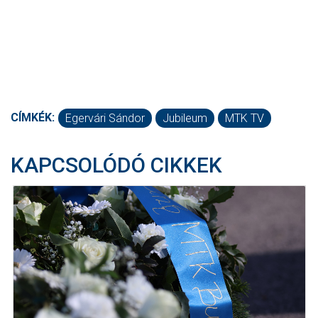
CÍMKÉK:
Egervári Sándor
Jubileum
MTK TV
KAPCSOLÓDÓ CIKKEK