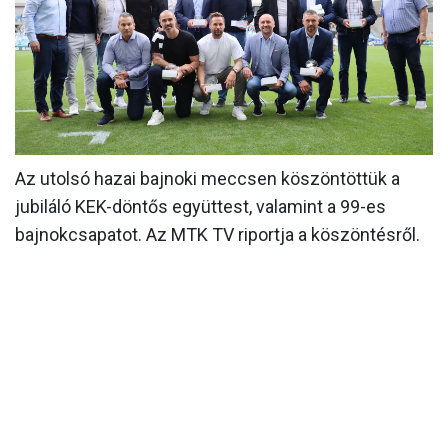
MÉRKŐZÉSEK
KLUB
GALÉRIA
SZURKOLÓI ÉLMÉNYEK
Az utolsó hazai bajnoki meccsen köszöntöttük a
AKKREDITÁCIÓ
jubiláló KEK-döntős együttest, valamint a 99-es
bajnokcsapatot. Az MTK TV riportja a köszöntésről.