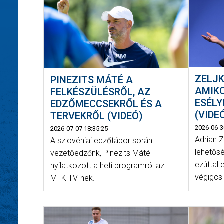
ZELJK
PINEZITS MÁTÉ A
AMIKO
FELKÉSZÜLÉSRŐL, AZ
ESÉL
EDZŐMECCSEKRŐL ÉS A
(VIDE
TERVEKRŐL (VIDEÓ)
2026-06-3
2026-07-07 18:35:25
Adrian Z
A szlovéniai edzőtábor során
lehetős
vezetőedzőnk, Pinezits Máté
ezúttal 
nyilatkozott a heti programról az
végigcsi
MTK TV-nek.