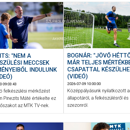
GALÉRIA
SZURKOLÓI ÉLMÉNYEK
AKKREDITÁCIÓ
BOGNÁR: "JÖVŐ HÉTT
ITS: "NEM A
MÁR TELJES MÉRTÉKB
SZÜLÉSI MECCSEK
CSAPATTAL KÉSZÜLHE
MÉNYEIBŐL INDULUNK
(VIDEÓ)
IDEÓ)
2026-07-09 10:00:00
0 09:03:43
Középpályásunk nyilatkozott 
ó felkészülési mérkőzést
állapotáról, a felkészülésről és 
 Pinezits Máté értékelte ez
szezonról.
időszakot az MTK TV-nek.