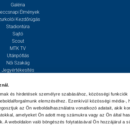
Galéria
eccsnapi Élmények
zurkolói Kezdőrúgás
Stadiontúra
Sajtó
Scout
MTK TV
Utánpótlás
Női Szakág
Jegyértékesítés
Webshop
Stadion
znál.
Egyesület
almak és hirdetések személyre szabásához, közösségi funkciók
Kapcsolat
weboldalforgalmunk elemzéséhez. Ezenkívül közösségi média-, h
gosztjuk az Ön weboldalhasználatra vonatkozó adatait, akik ko
atokkal, amelyeket Ön adott meg számukra vagy az Ön által ha
ek. A weboldalon való böngészés folytatásával Ön hozzájárul a sü