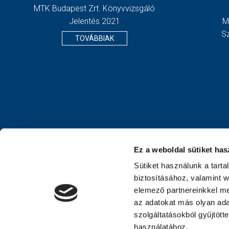
MTK Budapest Zrt. Könyvvizsgáló
Jelentés 2021
M
S
TOVÁBBIAK
Ez a weboldal sütiket has
Sütiket használunk a tart
biztosításához, valamint 
elemező partnereinkkel me
az adatokat más olyan ad
szolgáltatásokból gyűjtött
használatához.