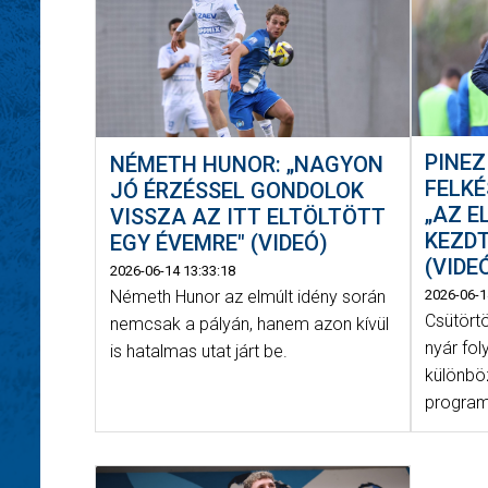
PINEZ
NÉMETH HUNOR: „NAGYON
FELKÉ
JÓ ÉRZÉSSEL GONDOLOK
„AZ E
VISSZA AZ ITT ELTÖLTÖTT
KEZD
EGY ÉVEMRE" (VIDEÓ)
(VIDE
2026-06-14 13:33:18
Németh Hunor az elmúlt idény során
2026-06-1
Csütörtö
nemcsak a pályán, hanem azon kívül
nyár fol
is hatalmas utat járt be.
különbö
program