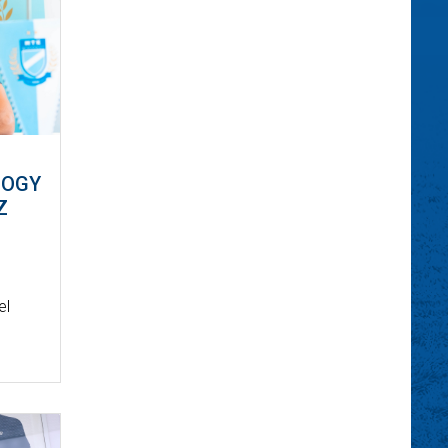
HOGY
Z
el