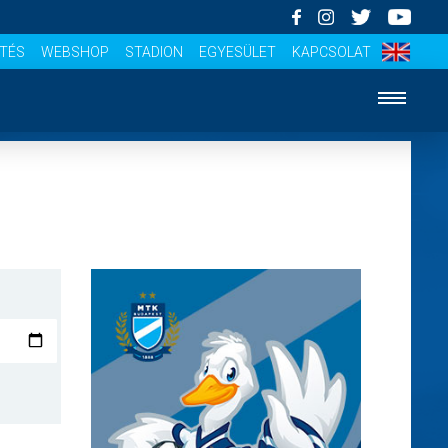
ÍTÉS
WEBSHOP
STADION
EGYESÜLET
KAPCSOLAT