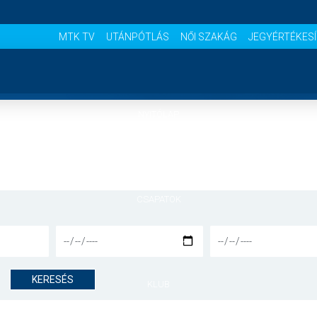
MTK TV
UTÁNPÓTLÁS
NŐI SZAKÁG
JEGYÉRTÉKES
NYITÓLAP
HÍREK
CSAPATOK
MÉRKŐZÉSEK
KERESÉS
KLUB