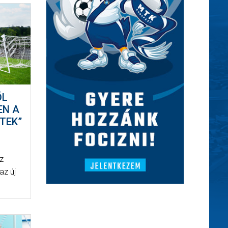
ŐL
EN A
TEK”
az
az új