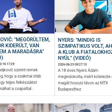
OVIČ: "MEGÖRÜLTEM,
NYERS: "MINDIG IS
R KIDERÜLT, VAN
SZIMPATIKUS VOLT, A
YEM A MARADÁSRA"
A KLUB A FIATALOKHO
Ó)
NYÚL" (VIDEÓ)
0 16:17:29
2026-06-25 09:27:13
eljkovič szerint remek
A 18 éves Nyers Ádám
ég, hogy a szakmai stáb
megindokolta, miért kötelezte 
egy teljes felkészülést
magát hosszú távon az MTK
nálhat a csapattal...
Budapesthez.