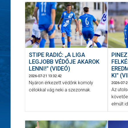
STIPE RADIĆ: „A LIGA
PINEZ
LEGJOBB VÉDŐJE AKAROK
FELKÉ
LENNI!" (VIDEÓ)
ERED
KI" (V
2026-07-21 13:32:42
Nyáron érkezett védőnk komoly
2026-07-2
Az utols
célokkal vág neki a szezonnak.
követően
elmúlt 