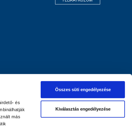
Összes süti engedélyezése
irdető- és
Kiválasztás engedélyezése
mbinálhatják
sznált más
tik