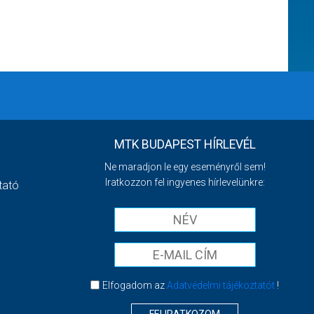
MTK BUDAPEST HÍRLEVÉL
Ne maradjon le egy eseményről sem!
Iratkozzon fel ingyenes hírlevelünkre:
tató
Elfogadom az
Adatvédelmi tájékoztatót
!
FELIRATKOZOM