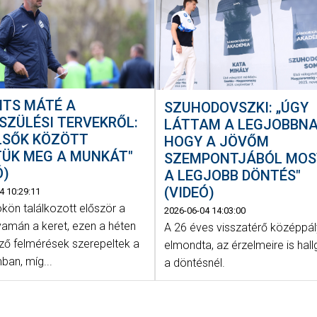
ITS MÁTÉ A
SZUHODOVSZKI: „ÚGY
SZÜLÉSI TERVEKRŐL:
LÁTTAM A LEGJOBBNA
LSŐK KÖZÖTT
HOGY A JÖVŐM
TÜK MEG A MUNKÁT"
SZEMPONTJÁBÓL MOS
Ó)
A LEGJOBB DÖNTÉS"
(VIDEÓ)
4 10:29:11
kön találkozott először a
2026-06-04 14:03:00
yamán a keret, ezen a héten
A 26 éves visszatérő középpá
ző felmérések szerepeltek a
elmondta, az érzelmeire is hall
ban, míg...
a döntésnél.