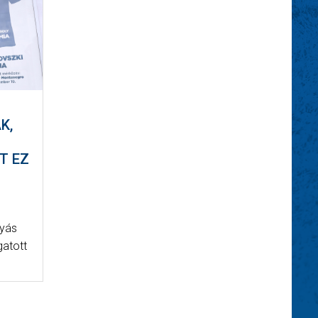
K,
T EZ
lyás
gatott