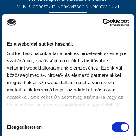
MTK Budapest Zrt. Könyvvizsgáló Jelentés 2021
MÉRKŐZÉSEK
TOVÁBBIAK
KLUB
OLDALTÉRKÉP
GALÉRIA
Nyitólap
Ez a weboldal sütiket használ.
SZURKOLÓI ÉLMÉNYEK
Hírek
Sütiket használunk a tartalmak és hirdetések személyre
AKKREDITÁCIÓ
Csapatok
szabásához, közösségi funkciók biztosításához,
Mérkőzések
valamint weboldalforgalmunk elemzéséhez. Ezenkívül
MTK Budapest
közösségi média-, hirdető- és elemező partnereinkkel
Múltidézés
megosztjuk az Ön weboldalhasználatra vonatkozó
Stratégia
adatait, akik kombinálhatják az adatokat más olyan
Vezetőség
adatokkal, amelyeket Ön adott meg számukra vagy az
Gedeon
Ön által használt más szolgáltatásokból gyűjtöttek. A
Galéria
weboldalon való böngészés folytatásával Ön hozzájárul a
Meccsnapi Élmények
sütik használatához.
Hozzájárulás
Szurkolói Kezdőrúgás
Elengedhetetlen
kiválasztása
Stadiontúra