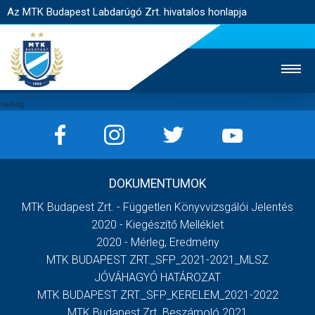
Az MTK Budapest Labdarúgó Zrt. hivatalos honlapja
MTK TV
UTÁNPÓTLÁS
NŐI SZAKÁG
DOKUMENTUMOK
JEGYÉRTÉKESÍTÉS
WEBSHOP
STADION
MTK Budapest Zrt. - Független Könyvvizsgálói Jelentés
EGYESÜLET
KAPCSOLAT
2020 - Kiegészítő Melléklet
2020 - Mérleg, Eredmény
MTK BUDAPEST ZRT._SFP_2021-2021_MLSZ
NYITÓLAP
JÓVÁHAGYÓ HATÁROZAT
HÍREK
MTK BUDAPEST ZRT._SFP_KERELEM_2021-2022
MTK Budapest Zrt. Beszámoló 2021
CSAPATOK