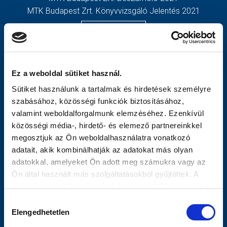
MTK Budapest Zrt. Könyvvizsgáló Jelentés 2021
MÉRKŐZÉSEK
TOVÁBBIAK
KLUB
OLDALTÉRKÉP
GALÉRIA
Nyitólap
Ez a weboldal sütiket használ.
SZURKOLÓI ÉLMÉNYEK
Hírek
Sütiket használunk a tartalmak és hirdetések személyre
AKKREDITÁCIÓ
Csapatok
szabásához, közösségi funkciók biztosításához,
Mérkőzések
valamint weboldalforgalmunk elemzéséhez. Ezenkívül
MTK Budapest
közösségi média-, hirdető- és elemező partnereinkkel
Múltidézés
megosztjuk az Ön weboldalhasználatra vonatkozó
Stratégia
adatait, akik kombinálhatják az adatokat más olyan
Vezetőség
adatokkal, amelyeket Ön adott meg számukra vagy az
Gedeon
Ön által használt más szolgáltatásokból gyűjtöttek. A
Galéria
weboldalon való böngészés folytatásával Ön hozzájárul a
Meccsnapi Élmények
sütik használatához.
Hozzájárulás
Szurkolói Kezdőrúgás
Elengedhetetlen
kiválasztása
Stadiontúra