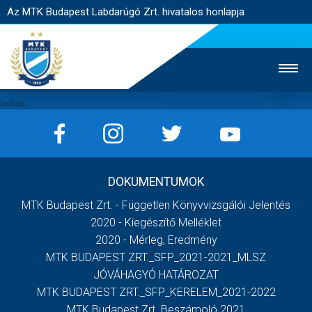
Az MTK Budapest Labdarúgó Zrt. hivatalos honlapja
MTK TV
UTÁNPÓTLÁS
NŐI SZAKÁG
DOKUMENTUMOK
JEGYÉRTÉKESÍTÉS
WEBSHOP
STADION
MTK Budapest Zrt. - Független Könyvvizsgálói Jelentés
EGYESÜLET
KAPCSOLAT
2020 - Kiegészítő Melléklet
2020 - Mérleg, Eredmény
MTK BUDAPEST ZRT._SFP_2021-2021_MLSZ
NYITÓLAP
JÓVÁHAGYÓ HATÁROZAT
HÍREK
MTK BUDAPEST ZRT._SFP_KERELEM_2021-2022
MTK Budapest Zrt. Beszámoló 2021
CSAPATOK