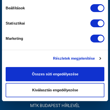
Sajtó
Beállítások
Scout
MTK TV
Utánpótlás
Statisztikai
Női Szakág
Jegyértékesítés
Marketing
Webshop
Stadion
Egyesület
Részletek megjelenítése
Kapcsolat
INFORMÁCIÓK
Összes süti engedélyezése
Impresszum
Adatvédelmi Tájékoztató
Kiválasztás engedélyezése
Sajtó
MTK BUDAPEST HÍRLEVÉL