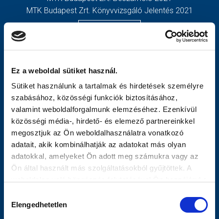
MTK Budapest Zrt. Könyvvizsgáló Jelentés 2021
MÉRKŐZÉSEK
TOVÁBBIAK
KLUB
OLDALTÉRKÉP
GALÉRIA
Nyitólap
Ez a weboldal sütiket használ.
SZURKOLÓI ÉLMÉNYEK
Hírek
Sütiket használunk a tartalmak és hirdetések személyre
AKKREDITÁCIÓ
Csapatok
szabásához, közösségi funkciók biztosításához,
Mérkőzések
valamint weboldalforgalmunk elemzéséhez. Ezenkívül
MTK Budapest
közösségi média-, hirdető- és elemező partnereinkkel
Múltidézés
megosztjuk az Ön weboldalhasználatra vonatkozó
Stratégia
adatait, akik kombinálhatják az adatokat más olyan
Vezetőség
adatokkal, amelyeket Ön adott meg számukra vagy az
Gedeon
Ön által használt más szolgáltatásokból gyűjtöttek. A
Galéria
weboldalon való böngészés folytatásával Ön hozzájárul a
Meccsnapi Élmények
sütik használatához.
Hozzájárulás
Szurkolói Kezdőrúgás
Elengedhetetlen
kiválasztása
Stadiontúra