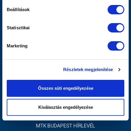
Sajtó
Beállítások
Scout
MTK TV
Utánpótlás
Statisztikai
Női Szakág
Jegyértékesítés
Marketing
Webshop
Stadion
Egyesület
Részletek megjelenítése
Kapcsolat
INFORMÁCIÓK
Összes süti engedélyezése
Impresszum
Adatvédelmi Tájékoztató
Kiválasztás engedélyezése
Sajtó
MTK BUDAPEST HÍRLEVÉL