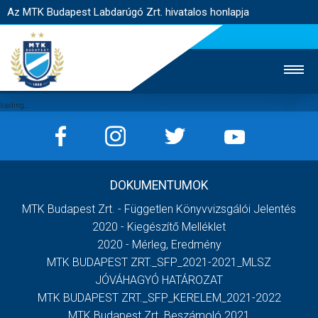
Az MTK Budapest Labdarúgó Zrt. hivatalos honlapja
MTK TV
UTÁNPÓTLÁS
NŐI SZAKÁG
DOKUMENTUMOK
JEGYÉRTÉKESÍTÉS
WEBSHOP
STADION
MTK Budapest Zrt. - Független Könyvvizsgálói Jelentés
EGYESÜLET
KAPCSOLAT
2020 - Kiegészítő Melléklet
2020 - Mérleg, Eredmény
MTK BUDAPEST ZRT._SFP_2021-2021_MLSZ
NYITÓLAP
JÓVÁHAGYÓ HATÁROZAT
HÍREK
MTK BUDAPEST ZRT._SFP_KERELEM_2021-2022
MTK Budapest Zrt. Beszámoló 2021
CSAPATOK