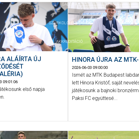
GALÉRIA
SZURKOLÓI ÉLMÉNYEK
AKKREDITÁCIÓ
A ALÁÍRTA ÚJ
HINORA ÚJRA AZ MTK
ZŐDÉSÉT
2026-06-03 09:00:00
ALÉRIA)
Ismét az MTK Budapest labda
3 09:01:06
lett Hinora Kristóf, saját nevel
játékosunk első napja
játékosunk a bajnoki bronzér
n.
Paksi FC együttesé...