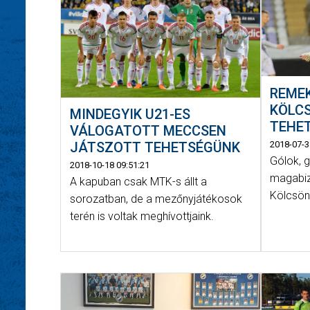
REME
KÖLC
MINDEGYIK U21-ES
TEHE
VÁLOGATOTT MECCSEN
2018-07-3
JÁTSZOTT TEHETSÉGÜNK
Gólok, 
2018-10-18 09:51:21
magabiz
A kapuban csak MTK-s állt a
Kölcsönf
sorozatban, de a mezőnyjátékosok
terén is voltak meghívottjaink.