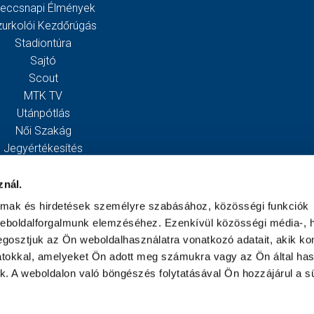
eccsnapi Élmények
zurkolói Kezdőrúgás
Stadiontúra
Sajtó
Scout
MTK TV
Utánpótlás
Női Szakág
Jegyértékesítés
Webshop
Stadion
znál.
Egyesület
almak és hirdetések személyre szabásához, közösségi funkciók
Kapcsolat
weboldalforgalmunk elemzéséhez. Ezenkívül közösségi média-, h
gosztjuk az Ön weboldalhasználatra vonatkozó adatait, akik ko
atokkal, amelyeket Ön adott meg számukra vagy az Ön által ha
ek. A weboldalon való böngészés folytatásával Ön hozzájárul a sü