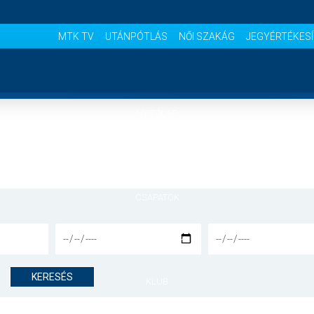
MTK TV
UTÁNPÓTLÁS
NŐI SZAKÁG
JEGYÉRTÉKES
NYITÓLAP
HÍREK
CSAPATOK
MÉRKŐZÉSEK
KERESÉS
KLUB