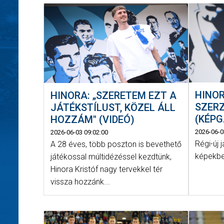
HINOR
HINORA: „SZERETEM EZT A
SZER
JÁTÉKSTÍLUST, KÖZEL ÁLL
(KÉPG
HOZZÁM" (VIDEÓ)
2026-06-0
2026-06-03 09:02:00
Régi-új 
A 28 éves, több poszton is bevethető
képekbe
játékossal múltidézéssel kezdtünk,
Hinora Kristóf nagy tervekkel tér
vissza hozzánk...