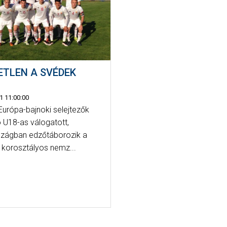
ETLEN A SVÉDEK
N
1 11:00:00
Európa-bajnoki selejtezők
ló U18-as válogatott,
zágban edzőtáborozik a
 korosztályos nemz...