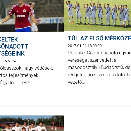
TÚL AZ ELSŐ MÉRKŐZ
KELTEK
SÖNADOTT
2017-01-21 18:00:00
TSÉGEINK
Pölöskei Gábor csapata ugya
vereséget szenvedett a
1 15:51:52
másodosztályú Budaörstől, de
gólpasszok, nagy védések,
rengeteg pozitívumot is látott 
tos teljesítmények.
vezető...
igyelő, 1. rész.