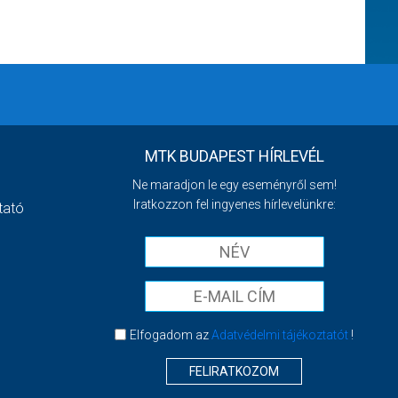
MTK BUDAPEST HÍRLEVÉL
Ne maradjon le egy eseményről sem!
Iratkozzon fel ingyenes hírlevelünkre:
tató
Elfogadom az
Adatvédelmi tájékoztatót
!
FELIRATKOZOM