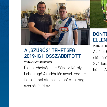
DÖNT
ELLE
2016-06-0
A „SZÚRÓS” TEHETSÉG
Az őszi 
2019-IG HOSSZABBÍTOTT
előtt ál
2016-08-20 08:00:00
Svédors
Újabb tehetséges – Sándor Károly
héten. A
Labdarúgó Akadémián nevelkedett –
fiatal futballista hosszabbította meg
szerződését az...