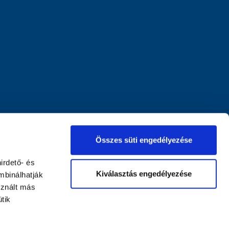
Összes süti engedélyezése
irdető- és
Kiválasztás engedélyezése
mbinálhatják
sznált más
tik