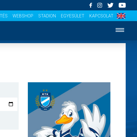
ÍTÉS
WEBSHOP
STADION
EGYESÜLET
KAPCSOLAT