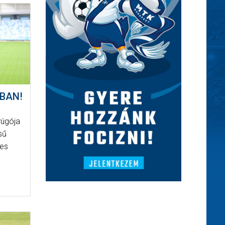
-BAN!
rúgója
ésű
mes