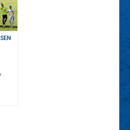
ÉSEN
n
a