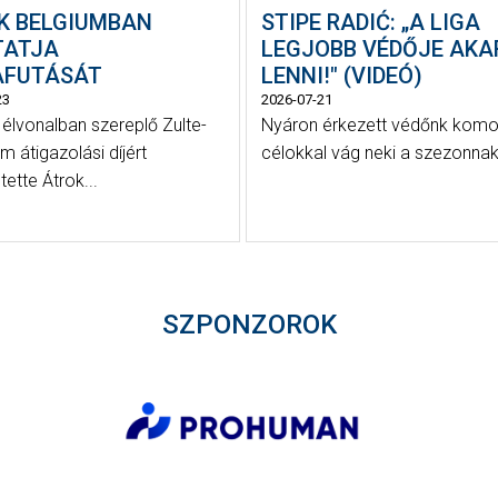
K BELGIUMBAN
STIPE RADIĆ: „A LIGA
TATJA
LEGJOBB VÉDŐJE AKA
AFUTÁSÁT
LENNI!" (VIDEÓ)
23
2026-07-21
 élvonalban szereplő Zulte-
Nyáron érkezett védőnk komo
 átigazolási díjért
célokkal vág neki a szezonnak
ette Átrok...
SZPONZOROK