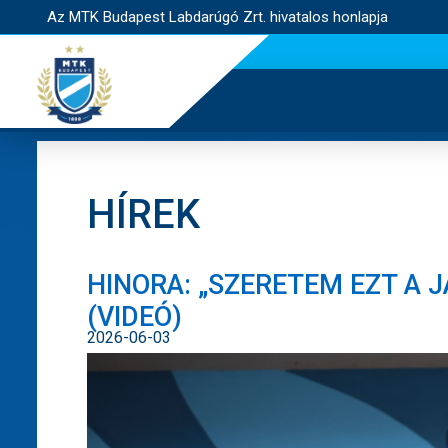
Az MTK Budapest Labdarúgó Zrt. hivatalos honlapja
HÍREK
HINORA: „SZERETEM EZT A 
(VIDEÓ)
2026-06-03