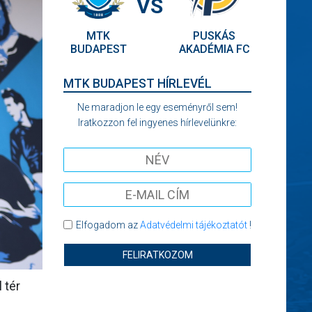
VS
MTK
PUSKÁS
BUDAPEST
AKADÉMIA FC
MTK BUDAPEST HÍRLEVÉL
Ne maradjon le egy eseményről sem!
Iratkozzon fel ingyenes hírlevelünkre:
Elfogadom az
Adatvédelmi tájékoztatót
!
FELIRATKOZOM
 tér