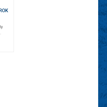
ROK
ly
.