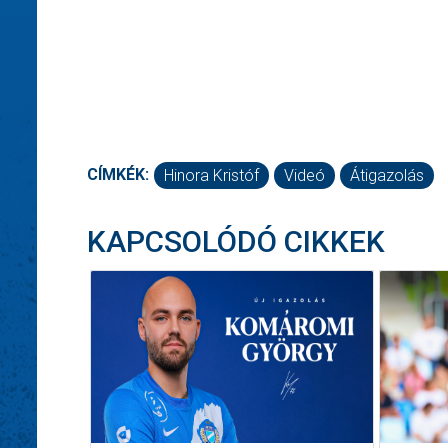
CÍMKÉK:
Hinora Kristóf
Videó
Átigazolás
KAPCSOLÓDÓ CIKKEK