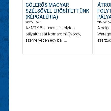
GÓLERŐS MAGYAR
ÁTRO
SZÉLSŐVEL ERŐSÍTETTÜNK
FOLY
(KÉPGALÉRIA)
PÁLY
2026-07-23
2026-07-
Az MTK Budapestnél folytatja
A belga
pályafutását Komáromi György,
Waregem
személyében egy bal l...
szerződt