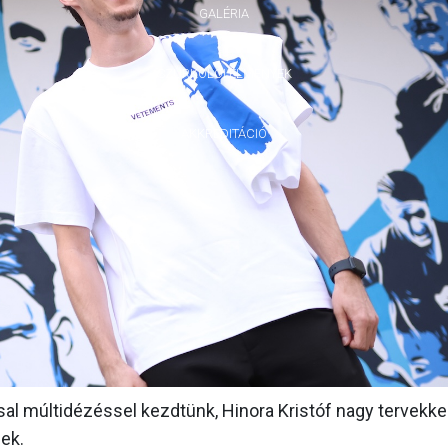
GALÉRIA
SZURKOLÓI ÉLMÉNYEK
AKKREDITÁCIÓ
al múltidézéssel kezdtünk, Hinora Kristóf nagy tervekkel
ek.