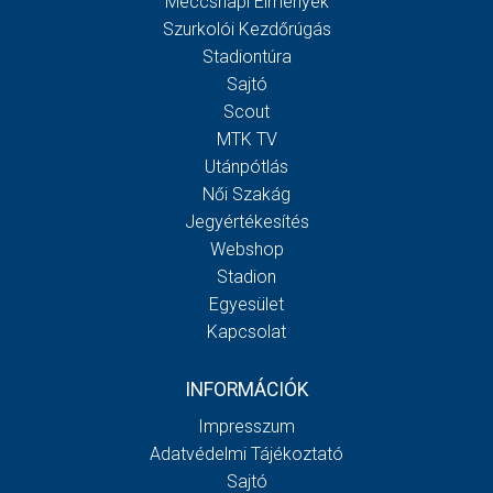
Meccsnapi Élmények
Szurkolói Kezdőrúgás
Stadiontúra
Sajtó
Scout
MTK TV
Utánpótlás
Női Szakág
Jegyértékesítés
Webshop
Stadion
Egyesület
Kapcsolat
INFORMÁCIÓK
Impresszum
Adatvédelmi Tájékoztató
Sajtó