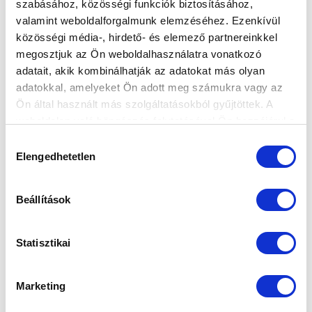
szabásához, közösségi funkciók biztosításához,
valamint weboldalforgalmunk elemzéséhez. Ezenkívül
KÉPGALÉRIA: ZTE FC - MTK BUDAPEST 0-1
közösségi média-, hirdető- és elemező partnereinkkel
2024-07-27 14:36:20
megosztjuk az Ön weboldalhasználatra vonatkozó
Képekben a ZTE FC elleni siker.
adatait, akik kombinálhatják az adatokat más olyan
adatokkal, amelyeket Ön adott meg számukra vagy az
Ön által használt más szolgáltatásokból gyűjtöttek. A
weboldalon való böngészés folytatásával Ön hozzájárul a
sütik használatához.
Hozzájárulás
Elengedhetetlen
kiválasztása
Beállítások
Statisztikai
Marketing