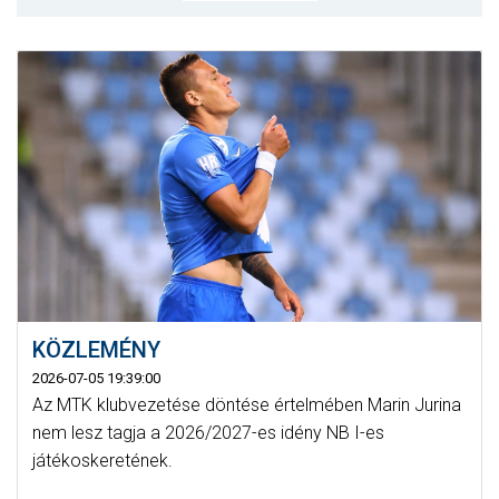
MÉRKŐZÉSEK
KLUB
GALÉRIA
SZURKOLÓI ÉLMÉNYEK
AKKREDITÁCIÓ
KÖZLEMÉNY
2026-07-05 19:39:00
Az MTK klubvezetése döntése értelmében Marin Jurina
nem lesz tagja a 2026/2027-es idény NB I-es
játékoskeretének.