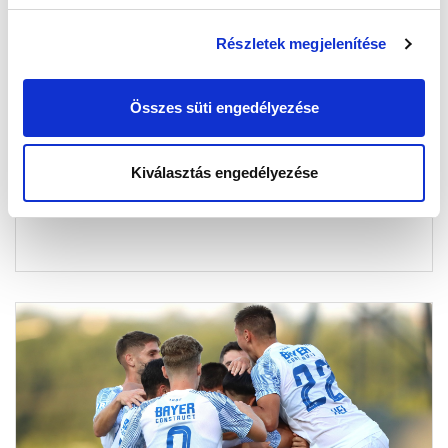
Részletek megjelenítése
IDEGENBELI GYŐZELEMMEL KEZDTÜK A
SZEZONT!
Összes süti engedélyezése
2024-07-26 19:11:59
A hajrában szerzett, két cserejátékosunk által
összehozott góllal nyertünk a ZTE otthonában.
Kiválasztás engedélyezése