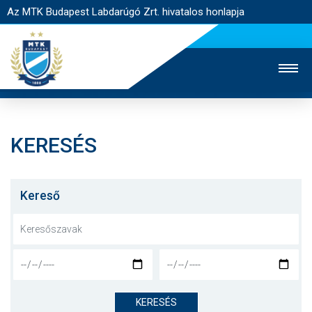
Az MTK Budapest Labdarúgó Zrt. hivatalos honlapja
KERESÉS
MTK TV
UTÁNPÓTLÁS
NŐI SZAKÁG
JEGYÉRTÉKESÍTÉS
WEBSHOP
STADION
Kereső
EGYESÜLET
KAPCSOLAT
NYITÓLAP
HÍREK
KERESÉS
CSAPATOK