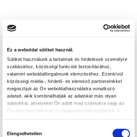
KÖVETKEZŐ MÉRKŐZÉS
2026-08-12 19:00
SIÓFOK VÁROSI STADION
Ez a weboldal sütiket használ.
Sütiket használunk a tartalmak és hirdetések személyre
szabásához, közösségi funkciók biztosításához,
VS
valamint weboldalforgalmunk elemzéséhez. Ezenkívül
közösségi média-, hirdető- és elemező partnereinkkel
BFC SIÓFOK
MTK BUDAPEST II
megosztjuk az Ön weboldalhasználatra vonatkozó
adatait, akik kombinálhatják az adatokat más olyan
MTK BUDAPEST HÍRLEVÉL
adatokkal, amelyeket Ön adott meg számukra vagy az
Ön által használt más szolgáltatásokból gyűjtöttek. A
Ne maradjon le egy eseményről sem! Iratkozzon fel ingyenes
weboldalon való böngészés folytatásával Ön hozzájárul a
hírlevelünkre:
sütik használatához.
Hozzájárulás
Elengedhetetlen
kiválasztása