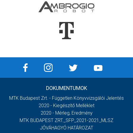
DOKUMENTUMOK
MTK Budapest Zrt. - Független Könyvvizsgálói Jelentés
2020 - Kiegészítő Melléklet
2020 - Mérleg, Eredmény
MTK BUDAPEST ZRT._SFP_2021-2021_MLSZ
JÓVÁHAGYÓ HATÁROZAT