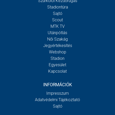
Szurkolói Kezdőrúgás
Stadiontúra
Sajtó
Scout
MTK TV
Utánpótlás
Női Szakág
Jegyértékesítés
Webshop
Stadion
Egyesület
Kapcsolat
INFORMÁCIÓK
Impresszum
Adatvédelmi Tájékoztató
Sajtó