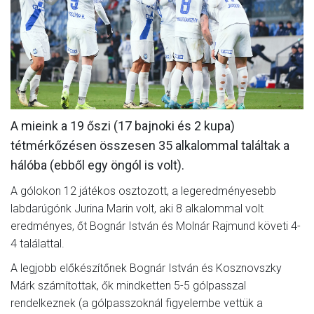
MÉRKŐZÉSEK
KLUB
GALÉRIA
SZURKOLÓI ÉLMÉNYEK
A mieink a 19 őszi (17 bajnoki és 2 kupa)
AKKREDITÁCIÓ
tétmérkőzésen összesen 35 alkalommal találtak a
hálóba (ebből egy öngól is volt).
A gólokon 12 játékos osztozott, a legeredményesebb
labdarúgónk Jurina Marin volt, aki 8 alkalommal volt
eredményes, őt Bognár István és Molnár Rajmund követi 4-
4 találattal.
A legjobb előkészítőnek Bognár István és Kosznovszky
Márk számítottak, ők mindketten 5-5 gólpasszal
rendelkeznek (a gólpasszoknál figyelembe vettük a