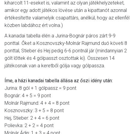
kiharcolt 11-eseket is, valamint az olyan játékhelyzeteket,
amikor egy adott játékos lövése után a kipattanót azonnal
értékesítette valamelyik csapattárs, anélkül, hogy az ellenfél
közben labdához ért volna.)
A kanadai tabella élén a Jurina-Bognár páros zárt 9-9
ponttal. Őket a Kosznovszky-Molnár Rajmund duó követi 8
ponttal, Stieber és Hej pedig 6-6 pontnál jár (mindannyian 2
gólt lőttek és 4 gólpasszt osztottak ki). Összesen 14
játékosnak van a keretből gólja vagy gólpassza.
Íme, a házi kanadai tabella állása az őszi idény után:
Jurina: 8 gól + 1 gólpassz = 9 pont
Bognár: 4 + 5 = 9 pont
Molnár Rajmund: 4 + 4 = 8 pont
Kosznovszky: 3 + 5 = 8 pont
Hej, Stieber: 2 + 4 = 6 pont
Polievka: 2 + 2 = 4 pont
Molnár Ádin: 1 + 3 = 4 pont