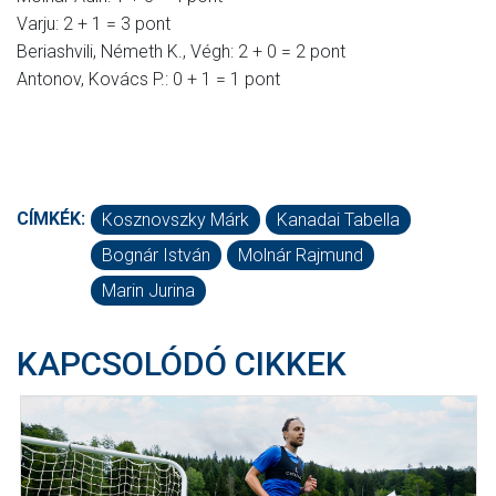
Varju: 2 + 1 = 3 pont
Beriashvili, Németh K., Végh: 2 + 0 = 2 pont
Antonov, Kovács P.: 0 + 1 = 1 pont
CÍMKÉK:
Kosznovszky Márk
Kanadai Tabella
Bognár István
Molnár Rajmund
Marin Jurina
KAPCSOLÓDÓ CIKKEK