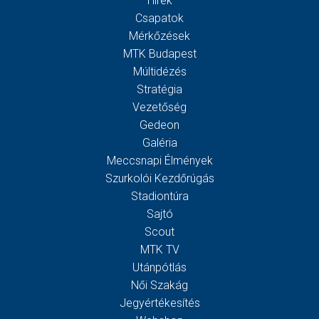
Hírek
Csapatok
Mérkőzések
MTK Budapest
Múltidézés
Stratégia
Vezetőség
Gedeon
Galéria
Meccsnapi Élmények
Szurkolói Kezdőrúgás
Stadiontúra
Sajtó
Scout
MTK TV
Utánpótlás
Női Szakág
Jegyértékesítés