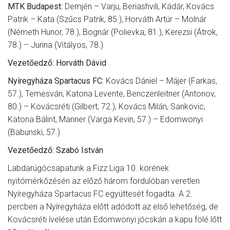
MTK Budapest:
Demjén – Varju, Beriashvili, Kádár, Kovács
Patrik – Kata (Szűcs Patrik, 85.), Horváth Artúr – Molnár
(Németh Hunor, 78.), Bognár (Polievka, 81.), Kerezsi (Átrok,
78.) – Jurina (Vitályos, 78.)
Vezetőedző: Horváth Dávid
Nyíregyháza Spartacus FC:
Kovács Dániel – Májer (Farkas,
57.), Temesvári, Katona Levente, Benczenleitner (Antonov,
80.) – Kovácsréti (Gilbert, 72.), Kovács Milán, Sankovic,
Katona Bálint, Manner (Varga Kevin, 57.) – Edomwonyi
(Babunski, 57.)
Vezetőedző: Szabó István
Labdarúgócsapatunk a Fizz Liga 10. körének
nyitómérkőzésén az előző három fordulóban veretlen
Nyíregyháza Spartacus FC együttesét fogadta. A 2.
percben a Nyíregyháza előtt adódott az első lehetőség, de
Kovácsréti ívelése után Edomwonyi jócskán a kapu fölé lőtt