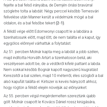
fejelte a bal felső irányába, de Demjén óriási bravúrral
szögletre tolta a labdát. Négy perccel később Temesvári
felívelése után Manner került a védelmünk mögé a bal
oldalon, és a bal felsőbe tekert
(2-1)
.
A félidő vége előtt Edomwonyi csapott le a labdára a
tizenhatosunk előtt, majd lőtt, de nem találta el a kaput, így
egygólos előnnyel várhattuk a folytatást.
Az 51. percben Molnár kapta meg a labdát a jobb szélen,
majd indította Horváth Artúrt a tizenhatoson belül, aki
veszélyesen adott be, de a védőkről kifelé pattant a labda.
Nem sokkal később Bognár kapott nagyszerű kiugratást
Kerezsitől a bal szélen, majd 10 méterről, éles szögből a bal
alsó kapufát találta el. Kétszer is kevés hiányzott ahhoz,
hogy rögtön a félidő elején növeljük az előnyünket.
Az 55. percben végül megérdemelten szereztünk újabb
gólt: Molnár csapott le Kovács Dániel rossz kirúgására,