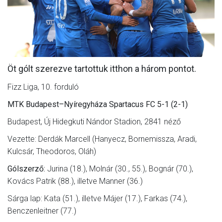
MÉRKŐZÉSEK
KLUB
GALÉRIA
Öt gólt szerezve tartottuk itthon a három pontot.
SZURKOLÓI ÉLMÉNYEK
Fizz Liga, 10. forduló
AKKREDITÁCIÓ
MTK Budapest–Nyíregyháza Spartacus FC 5-1 (2-1)
Budapest, Új Hidegkuti Nándor Stadion, 2841 néző
Vezette: Derdák Marcell (Hanyecz, Bornemissza, Aradi,
Kulcsár, Theodoros, Oláh)
Gólszerző:
Jurina (18.), Molnár (30., 55.), Bognár (70.),
Kovács Patrik (88.), illetve Manner (36.)
Sárga lap: Kata (51.), illetve Májer (17.), Farkas (74.),
Benczenleitner (77.)