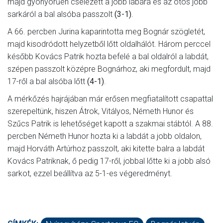
majd gyönyörűen cselezett a jobb lábára és az ötös jobb
sarkáról a bal alsóba passzolt
(3-1)
.
A 66. percben Jurina kaparintotta meg Bognár szögletét,
majd kisodródott helyzetből lőtt oldalhálót. Három perccel
később Kovács Patrik hozta befelé a bal oldalról a labdát,
szépen passzolt középre Bognárhoz, aki megfordult, majd
17-ről a bal alsóba lőtt
(4-1)
.
A mérkőzés hajrájában már erősen megfiatalított csapattal
szerepeltünk, hiszen Átrok, Vitályos, Németh Hunor és
Szűcs Patrik is lehetőséget kapott a szakmai stábtól. A 88.
percben Németh Hunor hozta ki a labdát a jobb oldalon,
majd Horváth Artúrhoz passzolt, aki kitette balra a labdát
Kovács Patriknak, ő pedig 17-ről, jobbal lőtte ki a jobb alsó
sarkot, ezzel beállítva az 5-1-es végeredményt.