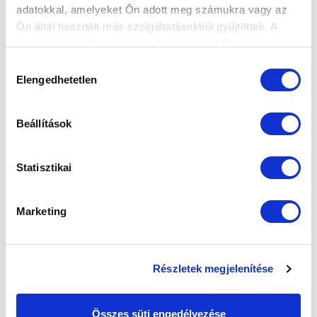
adatokkal, amelyeket Ön adott meg számukra vagy az
KÖZLEMÉNY
Ön által használt más szolgáltatásokból gyűjtöttek. A
weboldalon való böngészés folytatásával Ön hozzájárul a
2026-07-05
Az MTK klubvezetése döntése értelmében Marin Jurina
sütik használatához.
Hozzájárulás
nem lesz tagja a 2026/2027-e...
Elengedhetetlen
kiválasztása
Beállítások
Statisztikai
Marketing
KÖVETKEZŐ MÉRKŐZÉS
2026-08-09 17:30
Részletek megjelenítése
SÁNDOR KÁROLY LABDARÚGÓ AKADÉMIA
Összes süti engedélyezése