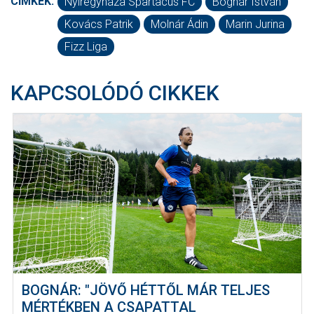
CÍMKÉK:
Nyíregyháza Spartacus FC
Bognár István
Kovács Patrik
Molnár Ádin
Marin Jurina
Fizz Liga
KAPCSOLÓDÓ CIKKEK
BOGNÁR: "JÖVŐ HÉTTŐL MÁR TELJES
MÉRTÉKBEN A CSAPATTAL