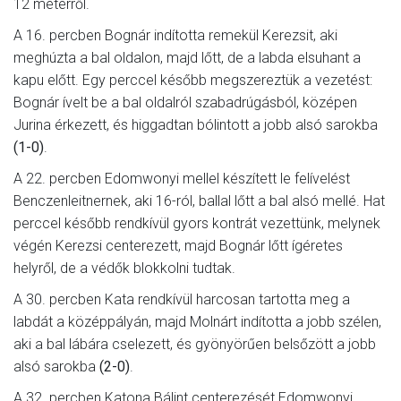
12 méterről.
A 16. percben Bognár indította remekül Kerezsit, aki
meghúzta a bal oldalon, majd lőtt, de a labda elsuhant a
kapu előtt. Egy perccel később megszereztük a vezetést:
Bognár ívelt be a bal oldalról szabadrúgásból, középen
Jurina érkezett, és higgadtan bólintott a jobb alsó sarokba
(1-0)
.
A 22. percben Edomwonyi mellel készített le felívelést
Benczenleitnernek, aki 16-ról, ballal lőtt a bal alsó mellé. Hat
perccel később rendkívül gyors kontrát vezettünk, melynek
végén Kerezsi centerezett, majd Bognár lőtt ígéretes
helyről, de a védők blokkolni tudtak.
A 30. percben Kata rendkívül harcosan tartotta meg a
labdát a középpályán, majd Molnárt indította a jobb szélen,
aki a bal lábára cselezett, és gyönyörűen belsőzött a jobb
alsó sarokba
(2-0)
.
A 32. percben Katona Bálint centerezését Edomwonyi