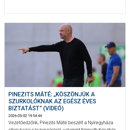
PINEZITS MÁTÉ: „KÖSZÖNJÜK A
SZURKOLÓKNAK AZ EGÉSZ ÉVES
BIZTATÁST” (VIDEÓ)
2026-05-02 19:54:44
Vezetőedzőnk, Pinezits Máté beszélt a Nyíregyháza
elleni hazai szezonzáróról, valamint Németh Krisztián