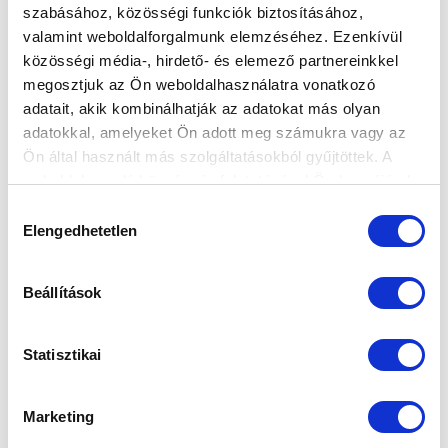
szabásához, közösségi funkciók biztosításához,
valamint weboldalforgalmunk elemzéséhez. Ezenkívül
NÉMETH KRISZTIÁNT BÚCSÚZTATJUK
közösségi média-, hirdető- és elemező partnereinkkel
SZOMBATON - JEGYEK AZ UTOLSÓ HAZAI
megosztjuk az Ön weboldalhasználatra vonatkozó
MECCSRE
adatait, akik kombinálhatják az adatokat más olyan
2026-04-27 10:10:46
adatokkal, amelyeket Ön adott meg számukra vagy az
Az utolsó hazai bajnokira zajlik a jegyárusítás. A
Ön által használt más szolgáltatásokból gyűjtöttek. A
mérkőzésen búcsúztatjuk a profi karrierjét befejező
weboldalon való böngészés folytatásával Ön hozzájárul a
Németh Krisztiánt...
sütik használatához.
Hozzájárulás
Elengedhetetlen
kiválasztása
Beállítások
Statisztikai
Marketing