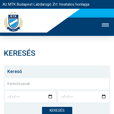
Az MTK Budapest Labdarúgó Zrt. hivatalos honlapja
KERESÉS
MTK TV
UTÁNPÓTLÁS
NŐI SZAKÁG
JEGYÉRTÉKESÍTÉS
WEBSHOP
STADION
Kereső
EGYESÜLET
KAPCSOLAT
NYITÓLAP
HÍREK
KERESÉS
CSAPATOK