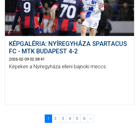
KÉPGALÉRIA: NYÍREGYHÁZA SPARTACUS
FC - MTK BUDAPEST 4-2
2026-02-09 02:38:41
Képeken a Nyíregyháza elleni bajnoki meccs.
1
2
3
4
5
6
›