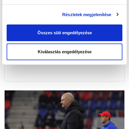
Részletek megjelenítése
MÁR KAPHATÓ A SZEZON UTOLSÓ MINI-
BÉRLETE!
Összes süti engedélyezése
2026-03-16 16:43:04
Most három izgalmas, komoly téttel bíró
Kiválasztás engedélyezése
összecsapásra válthatod meg a helyed egyszerre,
rendkívül kedvezményes áron!