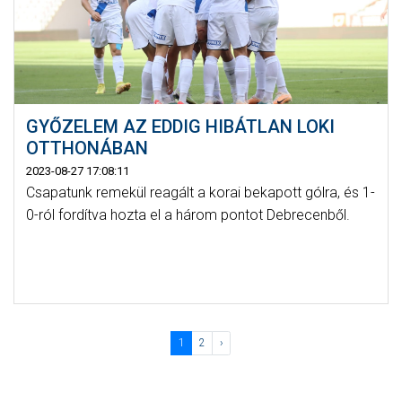
GYŐZELEM AZ EDDIG HIBÁTLAN LOKI
OTTHONÁBAN
2023-08-27 17:08:11
Csapatunk remekül reagált a korai bekapott gólra, és 1-
0-ról fordítva hozta el a három pontot Debrecenből.
1
2
›