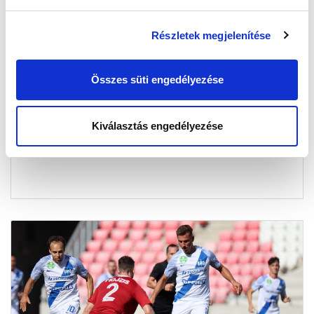
Részletek megjelenítése
KÉPGALÉRIA: DVSC - MTK BUDAPEST 1-3
2023-08-28 10:43:02
Összes süti engedélyezése
Képekben a Debrecen elleni győzelem.
Kiválasztás engedélyezése