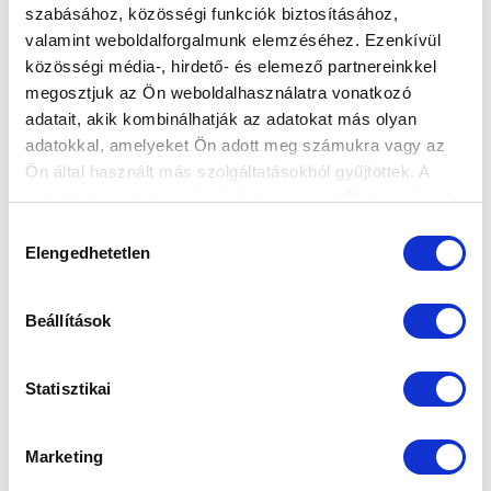
szabásához, közösségi funkciók biztosításához,
valamint weboldalforgalmunk elemzéséhez. Ezenkívül
BOBÁL DÁVID TÚL A MŰTÉTEN
közösségi média-, hirdető- és elemező partnereinkkel
megosztjuk az Ön weboldalhasználatra vonatkozó
2023-10-25 11:39:37
A Puskás Akadémia FC ellen súlyos sérülést szenvedő
adatait, akik kombinálhatják az adatokat más olyan
védőnk állapotáról Dr. Dreissiger Imre csapatorvos
adatokkal, amelyeket Ön adott meg számukra vagy az
Ön által használt más szolgáltatásokból gyűjtöttek. A
adott tájékoztatá...
weboldalon való böngészés folytatásával Ön hozzájárul a
sütik használatához.
Hozzájárulás
Elengedhetetlen
kiválasztása
Beállítások
Statisztikai
Marketing