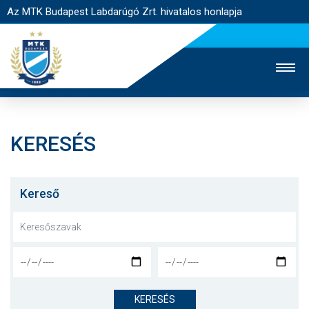
Az MTK Budapest Labdarúgó Zrt. hivatalos honlapja
KERESÉS
MTK TV
UTÁNPÓTLÁS
NŐI SZAKÁG
JEGYÉRTÉKESÍTÉS
WEBSHOP
STADION
Kereső
EGYESÜLET
KAPCSOLAT
NYITÓLAP
HÍREK
KERESÉS
CSAPATOK