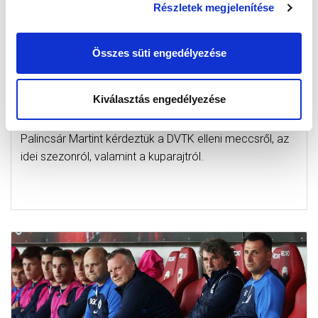
Részletek megjelenítése
Összes süti engedélyezése
PALINCSÁR: „A TELJES TUDÁSUNKAT
SZERETNÉNK ADNI A KUPAMECCSEN IS”
Kiválasztás engedélyezése
(VIDEÓ)
2022-09-16 17:55:22
Palincsár Martint kérdeztük a DVTK elleni meccsről, az
idei szezonról, valamint a kuparajtról.