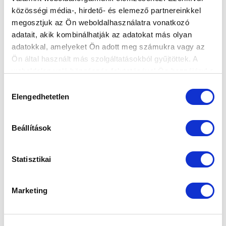
közösségi média-, hirdető- és elemező partnereinkkel
megosztjuk az Ön weboldalhasználatra vonatkozó
A KÉT PÁRHARCOT MÁR SIKERREL
adatait, akik kombinálhatják az adatokat más olyan
MEGVÍVÓ XV. KERÜLETI ISSIMO SE
adatokkal, amelyeket Ön adott meg számukra vagy az
VENDÉGEI LESZÜNK - BEMUTATJUK
Ön által használt más szolgáltatásokból gyűjtöttek. A
KUPAELLENFELÜNKET
weboldalon való böngészés folytatásával Ön hozzájárul a
2022-09-18 09:05:09
sütik használatához.
Hozzájárulás
A MOL Magyar Kupa 3. fordulójában csapatunk a BLSZ
Elengedhetetlen
kiválasztása
I. osztályában szereplő együttes ellenfele lesz a Budai
II. László St...
Beállítások
Statisztikai
Marketing