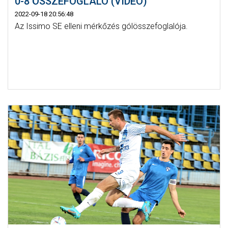
0-8 ÖSSZEFOGLALÓ (VIDEÓ)
2022-09-18 20:56:48
Az Issimo SE elleni mérkőzés gólösszefoglalója.