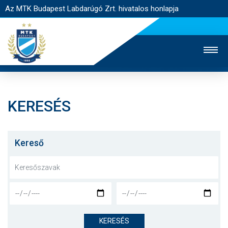
Az MTK Budapest Labdarúgó Zrt. hivatalos honlapja
KERESÉS
MTK TV
UTÁNPÓTLÁS
NŐI SZAKÁG
JEGYÉRTÉKESÍTÉS
WEBSHOP
STADION
Kereső
EGYESÜLET
KAPCSOLAT
NYITÓLAP
HÍREK
KERESÉS
CSAPATOK