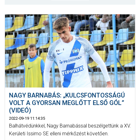
MÉRKŐZÉSEK
KLUB
GALÉRIA
SZURKOLÓI ÉLMÉNYEK
AKKREDITÁCIÓ
NAGY BARNABÁS: „KULCSFONTOSSÁGÚ
VOLT A GYORSAN MEGLŐTT ELSŐ GÓL”
(VIDEÓ)
2022-09-19 11:14:35
Balhátvédünkkel, Nagy Barnabással beszélgettünk a XV.
Kerületi Issimo SE elleni mérkőzést követően.