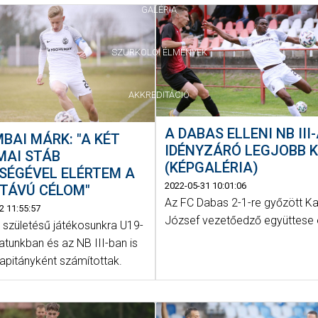
GALÉRIA
SZURKOLÓI ÉLMÉNYEK
AKKREDITÁCIÓ
A DABAS ELLENI NB III
BAI MÁRK: "A KÉT
IDÉNYZÁRÓ LEGJOBB K
MAI STÁB
(KÉPGALÉRIA)
SÉGÉVEL ELÉRTEM A
2022-05-31 10:01:06
DTÁVÚ CÉLOM"
Az FC Dabas 2-1-re győzött K
2 11:55:57
József vezetőedző együttese e
 születésű játékosunkra U19-
atunkban és az NB III-ban is
apitányként számítottak.