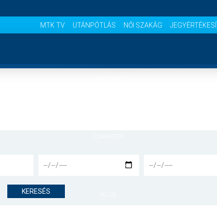
MTK TV
UTÁNPÓTLÁS
NŐI SZAKÁG
JEGYÉRTÉKES
NYITÓLAP
HÍREK
CSAPATOK
MÉRKŐZÉSEK
KERESÉS
KLUB