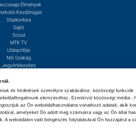
eccsnapi Élmények
zurkolói Kezdőrúgás
Stadiontúra
Sajtó
Scout
MTK TV
Utánpótlás
Női Szakág
Jegyértékesítés
Webshop
Stadion
znál.
Egyesület
almak és hirdetések személyre szabásához, közösségi funkciók
Kapcsolat
weboldalforgalmunk elemzéséhez. Ezenkívül közösségi média-, h
gosztjuk az Ön weboldalhasználatra vonatkozó adatait, akik ko
atokkal, amelyeket Ön adott meg számukra vagy az Ön által ha
ek. A weboldalon való böngészés folytatásával Ön hozzájárul a sü