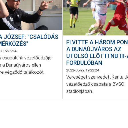
 JÓZSEF: "CSALÓDÁS
ELVITTE A HÁROM PO
MÉRKŐZÉS"
A DUNAÚJVÁROS AZ
3 15:25:24
UTOLSÓ ELŐTTI NB III
as csapatunk vezetőedzője
FORDULÓBAN
e a Dunaújváros ellen
2022-05-22 19:22:24
re végződő találkozót.
Vereséget szenvedett Kanta J
vezetőedző csapata a BVSC
stadionjában.