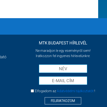
MTK BUDAPEST HÍRLEVÉL
Ne maradjon le egy eseményről sem!
Iratkozzon fel ingyenes hírlevelünkre:
tató
Elfogadom az
Adatvédelmi tájékoztatót
!
FELIRATKOZOM