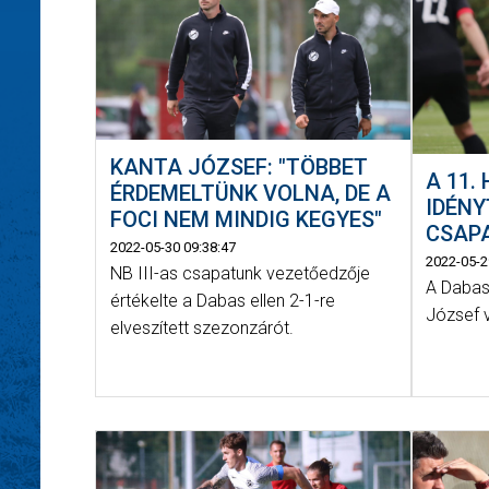
KANTA JÓZSEF: "TÖBBET
A 11.
ÉRDEMELTÜNK VOLNA, DE A
IDÉNY
FOCI NEM MINDIG KEGYES"
CSAPA
2022-05-30 09:38:47
2022-05-2
NB III-as csapatunk vezetőedzője
A Dabas
értékelte a Dabas ellen 2-1-re
József 
elveszített szezonzárót.