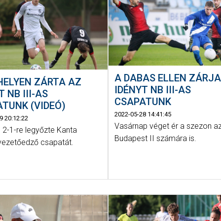
A DABAS ELLEN ZÁRJA
 HELYEN ZÁRTA AZ
IDÉNYT NB III-AS
T NB III-AS
CSAPATUNK
TUNK (VIDEÓ)
2022-05-28 14:41:45
9 20:12:22
Vasárnap véget ér a szezon a
 2-1-re legyőzte Kanta
Budapest II számára is.
vezetőedző csapatát.