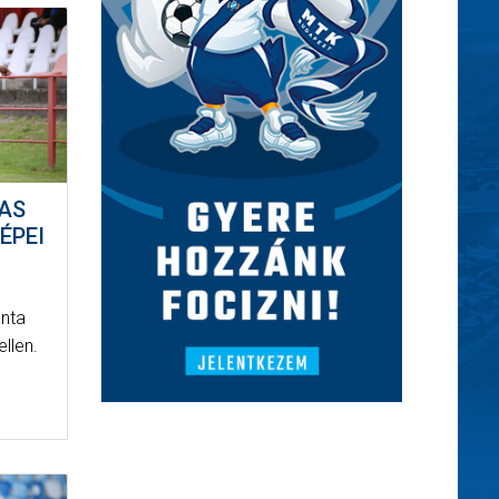
-AS
ÉPEI
anta
llen.