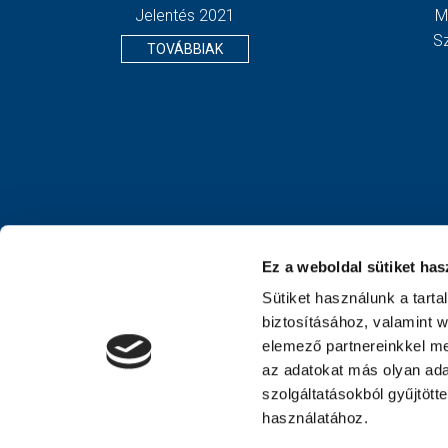
Jelentés 2021
M
S
TOVÁBBIAK
Ez a weboldal sütiket has
Sütiket használunk a tart
biztosításához, valamint 
elemező partnereinkkel me
az adatokat más olyan ad
szolgáltatásokból gyűjtött
használatához.