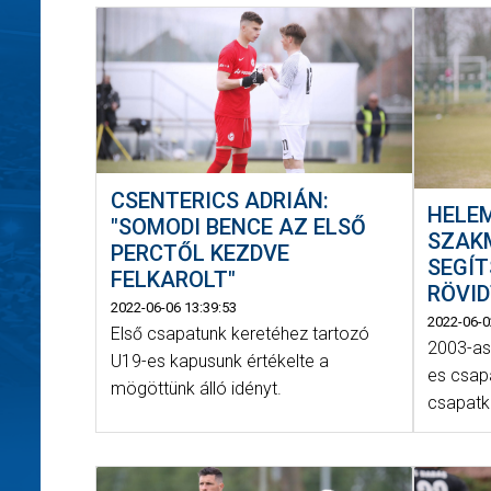
CSENTERICS ADRIÁN:
HELEM
"SOMODI BENCE AZ ELSŐ
SZAK
PERCTŐL KEZDVE
SEGÍT
FELKAROLT"
RÖVI
2022-06-06 13:39:53
2022-06-0
Első csapatunk keretéhez tartozó
2003-as
U19-es kapusunk értékelte a
es csap
mögöttünk álló idényt.
csapatk