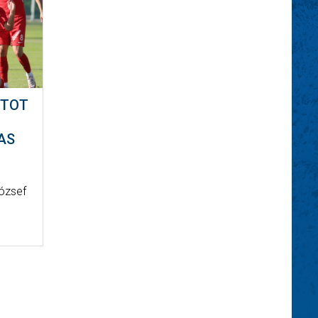
NTOT
-AS
ózsef