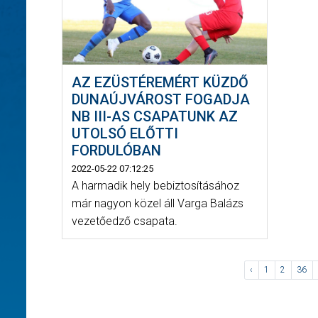
AZ EZÜSTÉREMÉRT KÜZDŐ
DUNAÚJVÁROST FOGADJA
NB III-AS CSAPATUNK AZ
UTOLSÓ ELŐTTI
FORDULÓBAN
2022-05-22 07:12:25
A harmadik hely bebiztosításához
már nagyon közel áll Varga Balázs
vezetőedző csapata.
‹
1
2
36