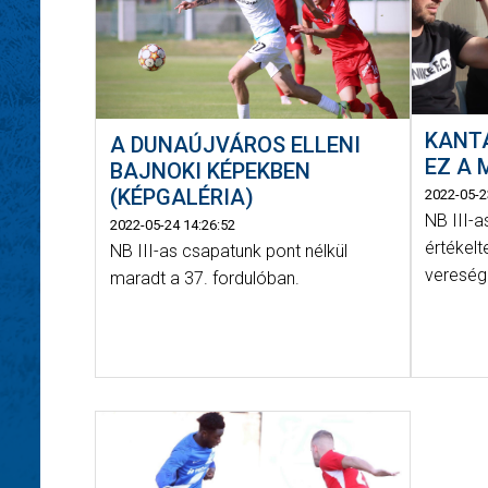
KANTA
A DUNAÚJVÁROS ELLENI
EZ A 
BAJNOKI KÉPEKBEN
(KÉPGALÉRIA)
2022-05-2
NB III-
2022-05-24 14:26:52
értékelt
NB III-as csapatunk pont nélkül
vereség
maradt a 37. fordulóban.