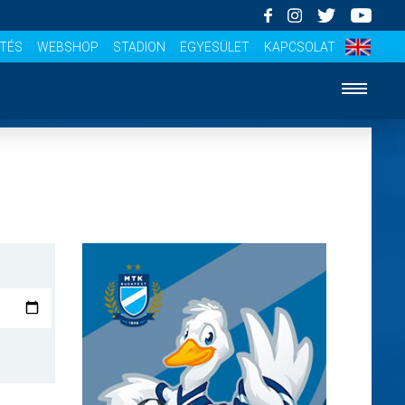
ÍTÉS
WEBSHOP
STADION
EGYESÜLET
KAPCSOLAT